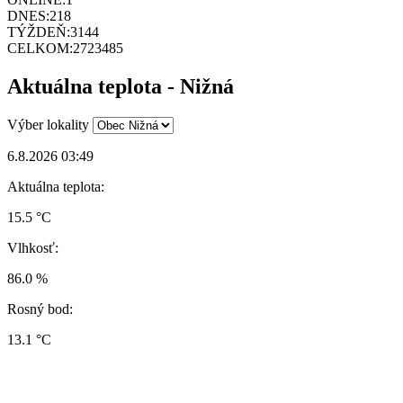
DNES:
218
TÝŽDEŇ:
3144
CELKOM:
2723485
Aktuálna teplota - Nižná
Výber lokality
6.8.2026 03:49
Aktuálna teplota:
15.5 °C
Vlhkosť:
86.0 %
Rosný bod:
13.1 °C