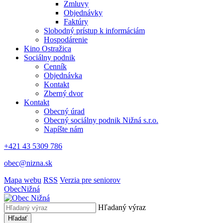
Zmluvy
Objednávky
Faktúry
Slobodný prístup k informáciám
Hospodárenie
Kino Ostražica
Sociálny podnik
Cenník
Objednávka
Kontakt
Zberný dvor
Kontakt
Obecný úrad
Obecný sociálny podnik Nižná s.r.o.
Napíšte nám
+421 43 5309 786
obec@nizna.sk
Mapa webu
RSS
Verzia pre seniorov
Obec
Nižná
Hľadaný výraz
Hľadať