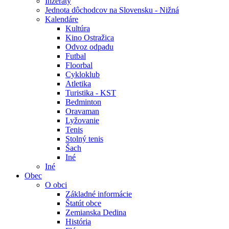
Inzeráty
Jednota dôchodcov na Slovensku - Nižná
Kalendáre
Kultúra
Kino Ostražica
Odvoz odpadu
Futbal
Floorbal
Cykloklub
Atletika
Turistika - KST
Bedminton
Oravaman
Lyžovanie
Tenis
Stolný tenis
Šach
Iné
Iné
Obec
O obci
Základné informácie
Štatút obce
Zemianska Dedina
História