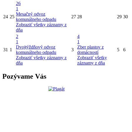
26
1
Mesačný odvoz
24
25
27
28
29
30
komunálneho odpadu
Zobraziť všetky záznamy z
dňa
2
4
1
1
Dvojtýždňový odvoz
Zber plastov z
31
1
3
5
6
komunálneho odpadu
domácností
Zobraziť všetky záznamy z
Zobraziť všetky
dňa
záznamy z dňa
Pozývame Vás