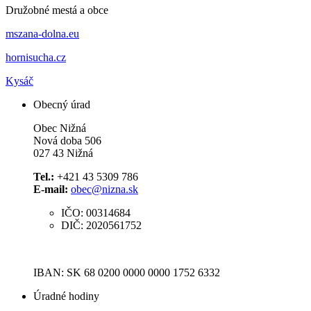
Družobné mestá a obce
mszana-dolna.eu
hornisucha.cz
Kysáč
Obecný úrad
Obec Nižná
Nová doba 506
027 43 Nižná
Tel.:
+421 43 5309 786
E-mail:
obec@nizna.sk
IČO: 00314684
DIČ: 2020561752
IBAN: SK 68 0200 0000 0000 1752 6332
Úradné hodiny