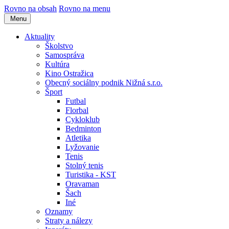
Rovno na obsah
Rovno na menu
Menu
Aktuality
Školstvo
Samospráva
Kultúra
Kino Ostražica
Obecný sociálny podnik Nižná s.r.o.
Šport
Futbal
Florbal
Cykloklub
Bedminton
Atletika
Lyžovanie
Tenis
Stolný tenis
Turistika - KST
Oravaman
Šach
Iné
Oznamy
Straty a nálezy