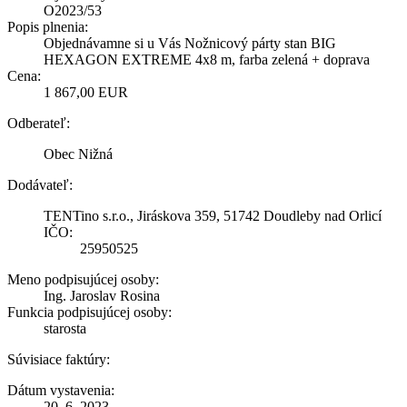
O2023/53
Popis plnenia:
Objednávamne si u Vás Nožnicový párty stan BIG
HEXAGON EXTREME 4x8 m, farba zelená + doprava
Cena:
1 867,00 EUR
Odberateľ:
Obec Nižná
Dodávateľ:
TENTino s.r.o., Jiráskova 359, 51742 Doudleby nad Orlicí
IČO:
25950525
Meno podpisujúcej osoby:
Ing. Jaroslav Rosina
Funkcia podpisujúcej osoby:
starosta
Súvisiace faktúry:
Dátum vystavenia:
20. 6. 2023