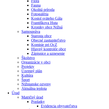
Flóra
Fauna
Okolitá príroda
Fotogaléria
Kostol sväteho Gála
Františkova Huta
Kroniky obce Nižná
Samospráva
Starosta obce
Obecné zastupiteľstvo
Komisie pri OcZ
Hlavný kontrolór obce
Zápisnice a uznesenie
Školstvo
Organizácie v obci
Projekty
Územný plán
Kultúra
Šport
Nižnianske ozveny
Aktuálna teplota
Úrad
Matričný úrad
Poplatky
Evidencia obyvateľstva