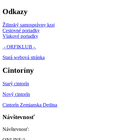
Odkazy
Žilinský samosprávny kraj
Cestovné poriadky
Vlakové poriadky
- ORFIKLUB -
Stará webová stránka
Cintoríny
Starý cintorín
Nový cintorín
Cintorín Zemianska Dedina
Návštevnosť
Návštevnosť:
ONLINE:
1