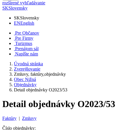
rozšírené vyhľadávanie
SK
Slovensky
SK
Slovensky
EN
English
Pre Občanov
Pre Firmy
Turizmus
Prenájom sál
Napíšte nám
Úvodná stránka
Zverejňovanie
Zmluvy, faktúry,objednávky
Obec Nižná
Objednávky
Detail objednávky O2023/53
Detail objednávky O2023/53
Faktúry
|
Zmluvy
Číslo objednávky: