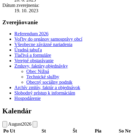
Dátum zverejnenia:
19. 10. 2023
Zverejňovanie
Referendum 2026
Voľby do orgánov samosprávy obcí
Všeobecne záväzné nariadenia
Úradná tabuľa
Tlačivá a formuláre
Verejné obstarávanie
Zmluvy, faktúry,objednávky
Obec Nižná
Technické služby
Obecný sociálny podnik
Archív zmlúv, faktúr a objednávok
Slobodný prístup k informáciám
Hospodárenie
Kalendár
August
2026
Po
Ut
St
Št
Pia
So
Ne