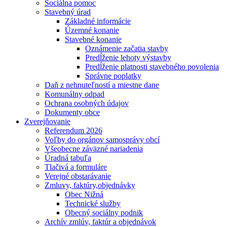
Sociálna pomoc
Stavebný úrad
Základné informácie
Územné konanie
Stavebné konanie
Oznámenie začatia stavby
Predĺženie lehoty výstavby
Predĺženie platnosti stavebného povolenia
Správne poplatky
Daň z nehnuteľností a miestne dane
Komunálny odpad
Ochrana osobných údajov
Dokumenty obce
Zverejňovanie
Referendum 2026
Voľby do orgánov samosprávy obcí
Všeobecne záväzné nariadenia
Úradná tabuľa
Tlačivá a formuláre
Verejné obstarávanie
Zmluvy, faktúry,objednávky
Obec Nižná
Technické služby
Obecný sociálny podnik
Archív zmlúv, faktúr a objednávok