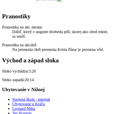
Pranostiky
Pranostika na akt. mesiac
Dážď, ktorý v auguste doobeda prší, skorej ako obed minie,
sa usuší.
Pranostika na akt.deň
Na premenia /deň premenia Krista Pána/ je premena vôd.
Východ a západ slnka
Slnko vychádza:
5:20
Slnko zapadá:
20:14
Ubytovanie v Nižnej
Spojená škola - internát
Ubytovanie u Kráľa
Leonard Mika
Ján Homola