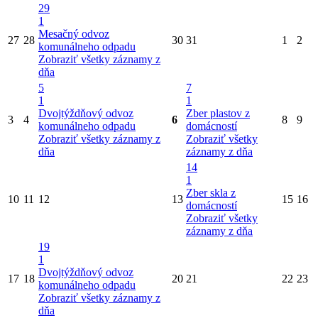
29
1
Mesačný odvoz
27
28
30
31
1
2
komunálneho odpadu
Zobraziť všetky záznamy z
dňa
5
7
1
1
Dvojtýždňový odvoz
Zber plastov z
3
4
6
8
9
komunálneho odpadu
domácností
Zobraziť všetky záznamy z
Zobraziť všetky
dňa
záznamy z dňa
14
1
Zber skla z
10
11
12
13
15
16
domácností
Zobraziť všetky
záznamy z dňa
19
1
Dvojtýždňový odvoz
17
18
20
21
22
23
komunálneho odpadu
Zobraziť všetky záznamy z
dňa