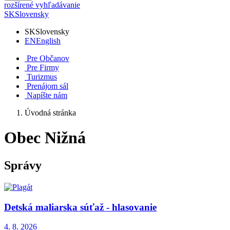
rozšírené vyhľadávanie
SK
Slovensky
SK
Slovensky
EN
English
Pre Občanov
Pre Firmy
Turizmus
Prenájom sál
Napíšte nám
Úvodná stránka
Obec Nižná
Správy
Detská maliarska súťaž - hlasovanie
4. 8.
2026