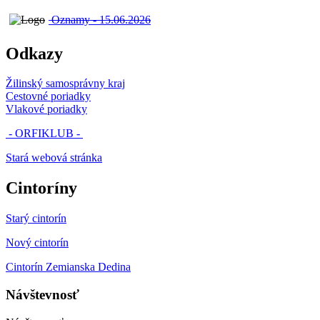
Oznamy - 15.06.2026
Odkazy
Žilinský samosprávny kraj
Cestovné poriadky
Vlakové poriadky
- ORFIKLUB -
Stará webová stránka
Cintoríny
Starý cintorín
Nový cintorín
Cintorín Zemianska Dedina
Návštevnosť