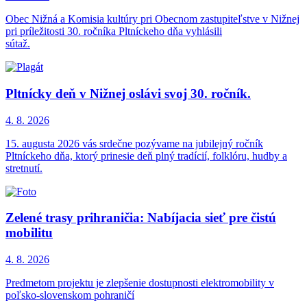
Obec Nižná a Komisia kultúry pri Obecnom zastupiteľstve v Nižnej
pri príležitosti 30. ročníka Pltníckeho dňa vyhlásili
sútaž.
Pltnícky deň v Nižnej oslávi svoj 30. ročník.
4. 8.
2026
15. augusta 2026 vás srdečne pozývame na jubilejný ročník
Pltníckeho dňa, ktorý prinesie deň plný tradícií, folklóru, hudby a
stretnutí.
Zelené trasy prihraničia: Nabíjacia sieť pre čistú
mobilitu
4. 8.
2026
Predmetom projektu je zlepšenie dostupnosti elektromobility v
poľsko-slovenskom pohraničí