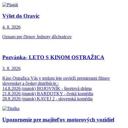
Výlet do Oravíc
4. 8.
2026
Oznam pre členov Jednoty dôchodcov
Pozvánka- LETO S KINOM OSTRAŽICA
3. 8.
2026
Kino Ostražica Vás v teplom lete osvieži premierami filmov
slovenskej a českej distribúcie :
14.8.2026 (piatok) BOJOVNÍK - športová dráma
21.8.2026 (piatok) BARDOTKY - česká komédia
28.8.2026 (piatok) KAVEJ 2 - slovenská komédia
Upozornenie pre majiteľov motorových vozidiel