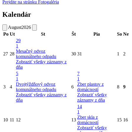
Prejdite na stránku Fotogaléria
Kalendár
August
2026
Po
Ut
St
Št
Pia
So
Ne
29
1
Mesačný odvoz
27
28
30
31
1
2
komunálneho odpadu
Zobraziť všetky záznamy z
dňa
5
7
1
1
Dvojtýždňový odvoz
Zber plastov z
3
4
6
8
9
komunálneho odpadu
domácností
Zobraziť všetky záznamy z
Zobraziť všetky
dňa
záznamy z dňa
14
1
Zber skla z
10
11
12
13
15
16
domácností
Zobraziť všetky