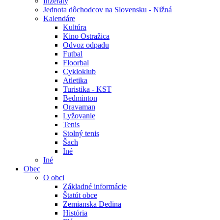
Inzeráty
Jednota dôchodcov na Slovensku - Nižná
Kalendáre
Kultúra
Kino Ostražica
Odvoz odpadu
Futbal
Floorbal
Cykloklub
Atletika
Turistika - KST
Bedminton
Oravaman
Lyžovanie
Tenis
Stolný tenis
Šach
Iné
Iné
Obec
O obci
Základné informácie
Štatút obce
Zemianska Dedina
História