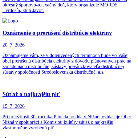
okresný športovo-relaxačný deň, ktorý organizuje MO JDS
Tvrdošín, klub Javor.
Oznámenie o prerušení distribúcie elektriny
20. 7.
2026
Oznamujeme vám, že v doleuvedených termínoch bude vo Vašej
obci prerušená distribúcia elektriny z dôvodu plánovaných prác na
zariadeniach distribučnej sústavy prevádzkovateľa distribučnej
sústavy spoločnosti Stredoslovenská distribučná, a.s.
Súťaž o najkrajšiu plť
15. 7.
2026
Pri príležitosti 30. ročníka Pltníckeho dňa v Nižnej vyhlasuje Obec
Nižná v spolupráci s Komisiou kultúry súťaž o najkrajšiu
vlastnoručne vyrobenú plť.