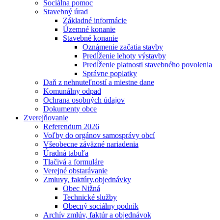
Sociálna pomoc
Stavebný úrad
Základné informácie
Územné konanie
Stavebné konanie
Oznámenie začatia stavby
Predĺženie lehoty výstavby
Predĺženie platnosti stavebného povolenia
Správne poplatky
Daň z nehnuteľností a miestne dane
Komunálny odpad
Ochrana osobných údajov
Dokumenty obce
Zverejňovanie
Referendum 2026
Voľby do orgánov samosprávy obcí
Všeobecne záväzné nariadenia
Úradná tabuľa
Tlačivá a formuláre
Verejné obstarávanie
Zmluvy, faktúry,objednávky
Obec Nižná
Technické služby
Obecný sociálny podnik
Archív zmlúv, faktúr a objednávok