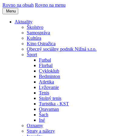
Rovno na obsah
Rovno na menu
Menu
Aktuality
Školstvo
Samospráva
Kultúra
Kino Ostražica
Obecný sociálny podnik Nižná s.r.o.
Šport
Futbal
Florbal
Cykloklub
Bedminton
Atletika
Lyžovanie
Tenis
Stolný tenis
Turistika - KST
Oravaman
Šach
Iné
Oznamy
Straty a nálezy