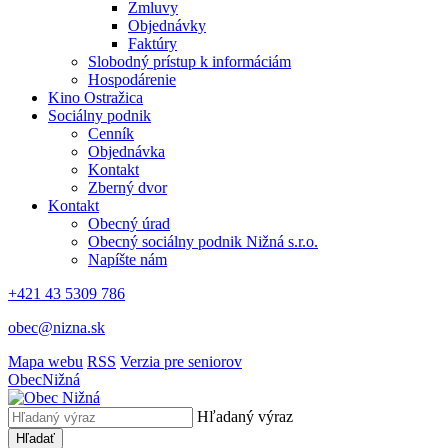
Zmluvy
Objednávky
Faktúry
Slobodný prístup k informáciám
Hospodárenie
Kino Ostražica
Sociálny podnik
Cenník
Objednávka
Kontakt
Zberný dvor
Kontakt
Obecný úrad
Obecný sociálny podnik Nižná s.r.o.
Napíšte nám
+421 43 5309 786
obec@nizna.sk
Mapa webu
RSS
Verzia pre seniorov
Obec
Nižná
Hľadaný výraz
Hľadať