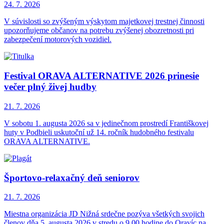
24. 7.
2026
V súvislosti so zvýšeným výskytom majetkovej trestnej činnosti
upozorňujeme občanov na potrebu zvýšenej obozretnosti pri
zabezpečení motorových vozidiel.
Festival ORAVA ALTERNATIVE 2026 prinesie
večer plný živej hudby
21. 7.
2026
V sobotu 1. augusta 2026 sa v jedinečnom prostredí Františkovej
huty v Podbieli uskutoční už 14. ročník hudobného festivalu
ORAVA ALTERNATIVE.
Športovo-relaxačný deň seniorov
21. 7.
2026
Miestna organizácia JD Nižná srdečne pozýva všetkých svojich
členov dňa 5. augusta 2026 v stredu o 9.00 hodine do Oravíc na