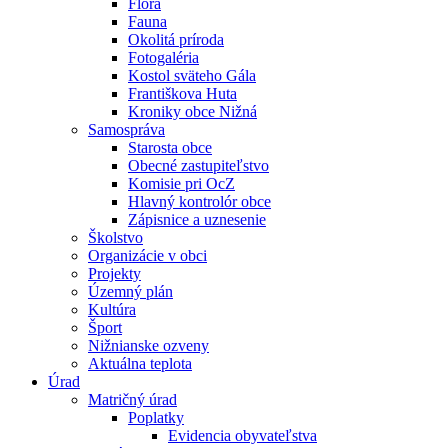
Flóra
Fauna
Okolitá príroda
Fotogaléria
Kostol sväteho Gála
Františkova Huta
Kroniky obce Nižná
Samospráva
Starosta obce
Obecné zastupiteľstvo
Komisie pri OcZ
Hlavný kontrolór obce
Zápisnice a uznesenie
Školstvo
Organizácie v obci
Projekty
Územný plán
Kultúra
Šport
Nižnianske ozveny
Aktuálna teplota
Úrad
Matričný úrad
Poplatky
Evidencia obyvateľstva