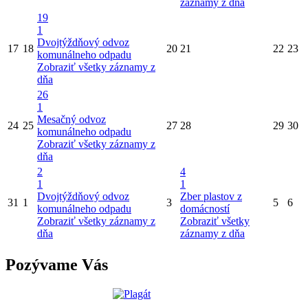
záznamy z dňa
19
1
Dvojtýždňový odvoz
17
18
20
21
22
23
komunálneho odpadu
Zobraziť všetky záznamy z
dňa
26
1
Mesačný odvoz
24
25
27
28
29
30
komunálneho odpadu
Zobraziť všetky záznamy z
dňa
2
4
1
1
Dvojtýždňový odvoz
Zber plastov z
31
1
3
5
6
komunálneho odpadu
domácností
Zobraziť všetky záznamy z
Zobraziť všetky
dňa
záznamy z dňa
Pozývame Vás