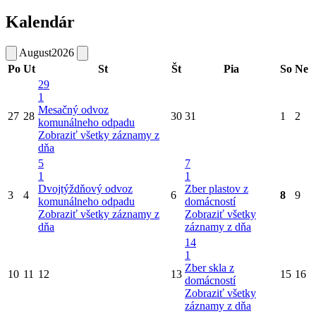
Kalendár
August
2026
Po
Ut
St
Št
Pia
So
Ne
29
1
Mesačný odvoz
27
28
30
31
1
2
komunálneho odpadu
Zobraziť všetky záznamy z
dňa
5
7
1
1
Dvojtýždňový odvoz
Zber plastov z
3
4
6
8
9
komunálneho odpadu
domácností
Zobraziť všetky záznamy z
Zobraziť všetky
dňa
záznamy z dňa
14
1
Zber skla z
10
11
12
13
15
16
domácností
Zobraziť všetky
záznamy z dňa