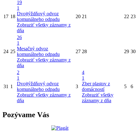
19
1
Dvojtýždňový odvoz
17
18
20
21
22
23
komunálneho odpadu
Zobraziť všetky záznamy z
dňa
26
1
Mesačný odvoz
24
25
27
28
29
30
komunálneho odpadu
Zobraziť všetky záznamy z
dňa
2
4
1
1
Dvojtýždňový odvoz
Zber plastov z
31
1
3
5
6
komunálneho odpadu
domácností
Zobraziť všetky záznamy z
Zobraziť všetky
dňa
záznamy z dňa
Pozývame Vás