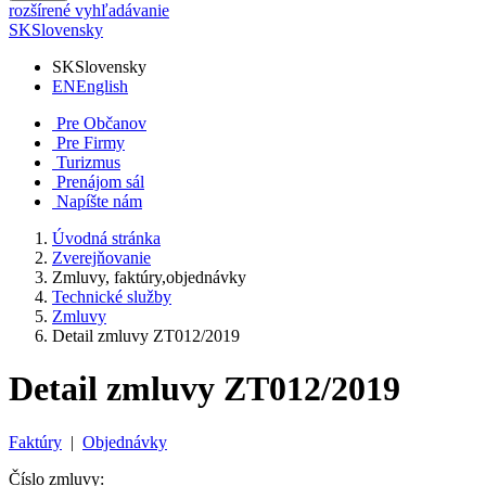
rozšírené vyhľadávanie
SK
Slovensky
SK
Slovensky
EN
English
Pre Občanov
Pre Firmy
Turizmus
Prenájom sál
Napíšte nám
Úvodná stránka
Zverejňovanie
Zmluvy, faktúry,objednávky
Technické služby
Zmluvy
Detail zmluvy ZT012/2019
Detail zmluvy ZT012/2019
Faktúry
|
Objednávky
Číslo zmluvy: