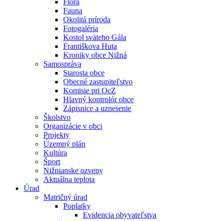
Flóra
Fauna
Okolitá príroda
Fotogaléria
Kostol sväteho Gála
Františkova Huta
Kroniky obce Nižná
Samospráva
Starosta obce
Obecné zastupiteľstvo
Komisie pri OcZ
Hlavný kontrolór obce
Zápisnice a uznesenie
Školstvo
Organizácie v obci
Projekty
Územný plán
Kultúra
Šport
Nižnianske ozveny
Aktuálna teplota
Úrad
Matričný úrad
Poplatky
Evidencia obyvateľstva