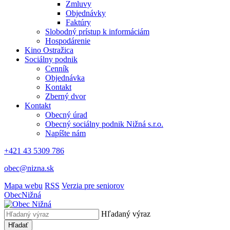
Zmluvy
Objednávky
Faktúry
Slobodný prístup k informáciám
Hospodárenie
Kino Ostražica
Sociálny podnik
Cenník
Objednávka
Kontakt
Zberný dvor
Kontakt
Obecný úrad
Obecný sociálny podnik Nižná s.r.o.
Napíšte nám
+421 43 5309 786
obec@nizna.sk
Mapa webu
RSS
Verzia pre seniorov
Obec
Nižná
Hľadaný výraz
Hľadať