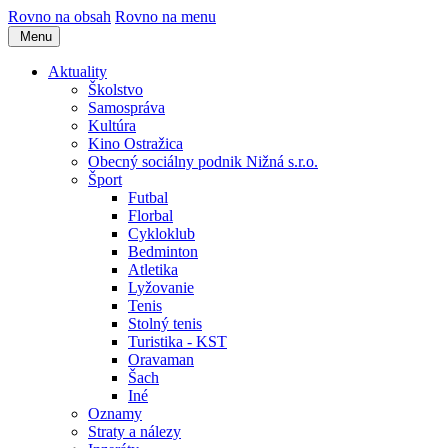
Rovno na obsah
Rovno na menu
Menu
Aktuality
Školstvo
Samospráva
Kultúra
Kino Ostražica
Obecný sociálny podnik Nižná s.r.o.
Šport
Futbal
Florbal
Cykloklub
Bedminton
Atletika
Lyžovanie
Tenis
Stolný tenis
Turistika - KST
Oravaman
Šach
Iné
Oznamy
Straty a nálezy