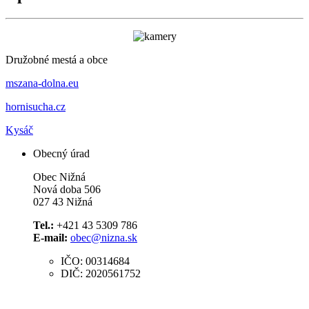
Družobné mestá a obce
mszana-dolna.eu
hornisucha.cz
Kysáč
Obecný úrad
Obec Nižná
Nová doba 506
027 43 Nižná
Tel.:
+421 43 5309 786
E-mail:
obec@nizna.sk
IČO: 00314684
DIČ: 2020561752