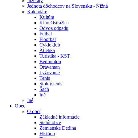
Inzeráty
Jednota dôchodcov na Slovensku - Nižná
Kalendáre
Kultúra
Kino Ostražica
Odvoz odpadu
Futbal
Floorbal
Cykloklub
Atletika
Turistika - KST
Bedminton
Oravaman
Lyžovanie
Tenis
Stolný tenis
Šach
Iné
Iné
Obec
O obci
Základné informácie
Štatút obce
Zemianska Dedina
História