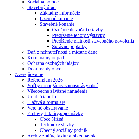
Sociálna pomoc
Stavebný úrad
Základné informácie
Územné konanie
Stavebné konanie
Oznámenie začatia stavby
Predĺženie lehoty výstavby
Predĺženie platnosti stavebného povolenia
Správne poplatky
Daň z nehnuteľností a miestne dane
Komunálny odpad
Ochrana osobných údajov
Dokumenty obce
Zverejňovanie
Referendum 2026
Voľby do orgánov samosprávy obcí
Všeobecne záväzné nariadenia
Úradná tabuľa
Tlačivá a formuláre
Verejné obstarávanie
Zmluvy, faktúry,objednávky
Obec Nižná
Technické služby
Obecný sociálny podnik
Archív zmlúv, faktúr a objednávok