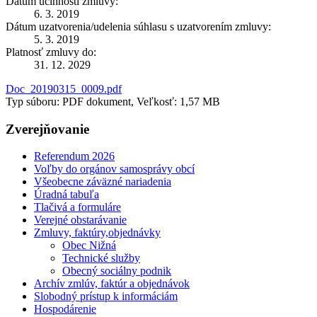
Dátum účinnosti zmluvy:
6. 3. 2019
Dátum uzatvorenia/udelenia súhlasu s uzatvorením zmluvy:
5. 3. 2019
Platnosť zmluvy do:
31. 12. 2029
Doc_20190315_0009.pdf
Typ súboru: PDF dokument, Veľkosť: 1,57 MB
Zverejňovanie
Referendum 2026
Voľby do orgánov samosprávy obcí
Všeobecne záväzné nariadenia
Úradná tabuľa
Tlačivá a formuláre
Verejné obstarávanie
Zmluvy, faktúry,objednávky
Obec Nižná
Technické služby
Obecný sociálny podnik
Archív zmlúv, faktúr a objednávok
Slobodný prístup k informáciám
Hospodárenie