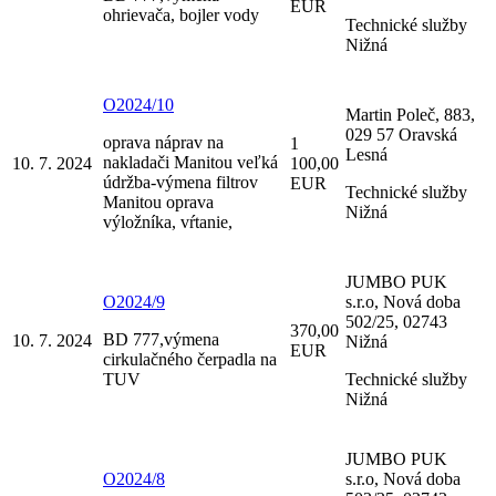
EUR
ohrievača, bojler vody
Technické služby
Nižná
O2024/10
Martin Poleč, 883,
029 57 Oravská
oprava náprav na
1
Lesná
nakladači Manitou veľká
10. 7. 2024
100,00
údržba-výmena filtrov
EUR
Technické služby
Manitou oprava
Nižná
výložníka, vŕtanie,
JUMBO PUK
O2024/9
s.r.o, Nová doba
502/25, 02743
370,00
BD 777,výmena
10. 7. 2024
Nižná
EUR
cirkulačného čerpadla na
TUV
Technické služby
Nižná
JUMBO PUK
O2024/8
s.r.o, Nová doba