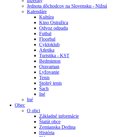
Inzeráty
Jednota dôchodcov na Slovensku - Nižná
Kalendáre
Kultúra
Kino Ostražica
Odvoz odpadu
Futbal
Floorbal
Cykloklub
Atletika
Turistika - KST
Bedminton
Oravaman
Lyžovanie
Tenis
Stolný tenis
Šach
Iné
Iné
Obec
O obci
Základné informácie
Štatút obce
Zemianska Dedina
História