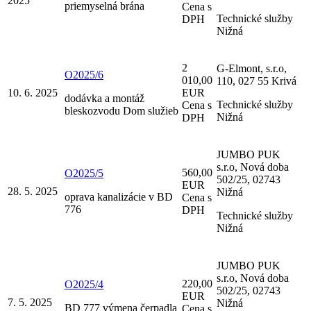
2025
priemyselná brána
Cena s
Technické služby
DPH
Nižná
2
G-Elmont, s.r.o,
O2025/6
010,00
110, 027 55 Krivá
10. 6. 2025
EUR
dodávka a montáž
Technické služby
Cena s
bleskozvodu Dom služieb
Nižná
DPH
JUMBO PUK
s.r.o, Nová doba
560,00
O2025/5
502/25, 02743
EUR
28. 5. 2025
Nižná
oprava kanalizácie v BD
Cena s
776
DPH
Technické služby
Nižná
JUMBO PUK
s.r.o, Nová doba
220,00
O2025/4
502/25, 02743
EUR
7. 5. 2025
Nižná
BD 777 výmena čerpadla
Cena s