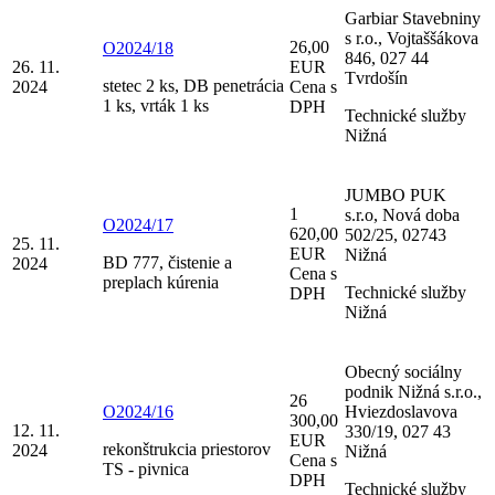
Garbiar Stavebniny
s r.o., Vojtaššákova
26,00
O2024/18
846, 027 44
26. 11.
EUR
Tvrdošín
stetec 2 ks, DB penetrácia
2024
Cena s
1 ks, vrták 1 ks
DPH
Technické služby
Nižná
JUMBO PUK
1
s.r.o, Nová doba
O2024/17
620,00
502/25, 02743
25. 11.
EUR
Nižná
BD 777, čistenie a
2024
Cena s
preplach kúrenia
Technické služby
DPH
Nižná
Obecný sociálny
podnik Nižná s.r.o.,
26
O2024/16
Hviezdoslavova
300,00
12. 11.
330/19, 027 43
EUR
rekonštrukcia priestorov
2024
Nižná
Cena s
TS - pivnica
DPH
Technické služby