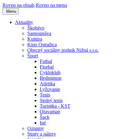
Rovno na obsah
Rovno na menu
Menu
Aktuality
Školstvo
Samospráva
Kultúra
Kino Ostražica
Obecný sociálny podnik Nižná s.r.o.
Šport
Futbal
Florbal
Cykloklub
Bedminton
Atletika
Lyžovanie
Tenis
Stolný tenis
Turistika - KST
Oravaman
Šach
Iné
Oznamy
Straty a nálezy