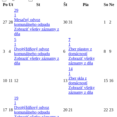
Po
Ut
St
Št
Pia
So
Ne
29
1
Mesačný odvoz
27
28
30
31
1
2
komunálneho odpadu
Zobraziť všetky záznamy z
dňa
5
7
1
1
Dvojtýždňový odvoz
Zber plastov z
3
4
6
8
9
komunálneho odpadu
domácností
Zobraziť všetky záznamy z
Zobraziť všetky
dňa
záznamy z dňa
14
1
Zber skla z
10
11
12
13
15
16
domácností
Zobraziť všetky
záznamy z dňa
19
1
Dvojtýždňový odvoz
17
18
20
21
22
23
komunálneho odpadu
Zobraziť všetky záznamy z