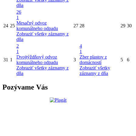
dňa
26
1
Mesačný odvoz
24
25
27
28
29
30
komunálneho odpadu
Zobraziť všetky záznamy z
dňa
2
4
1
1
Dvojtýždňový odvoz
Zber plastov z
31
1
3
5
6
komunálneho odpadu
domácností
Zobraziť všetky záznamy z
Zobraziť všetky
dňa
záznamy z dňa
Pozývame Vás