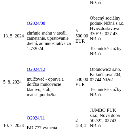
Nižná
Obecný sociálny
O2024/08
podnik Nižná s.r.o.,
Hviezdoslavova
5
zhrňnie snehu v areáli,
330/19, 027 43
13. 5. 2024
500,00
zametanie, upratovanie
Nižná
EUR
dielní, adminostratíva za
1-7/2024
Technické služby
Nižná
O2024/12
Obtulowicz s.r.o,
Kukučínova 204,
mulčovač - oprava a
530,00
02744 Nižná
5. 8. 2024
údržba mulčovacie
EUR
kladivo, šrób,
Technické služby
matica,podložka
Nižná
JUMBO PUK
s.r.o, Nová doba
O2024/11
2
502/25, 02743
10. 7. 2024
414,41
Nižná
BD 777,výmena