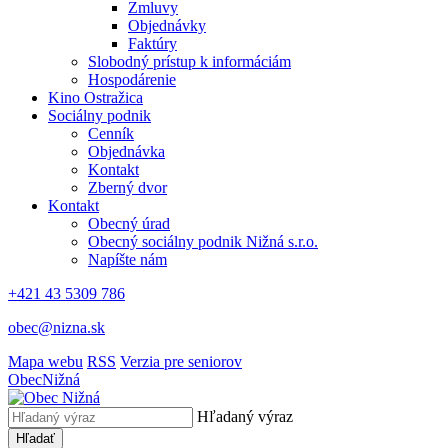
Zmluvy
Objednávky
Faktúry
Slobodný prístup k informáciám
Hospodárenie
Kino Ostražica
Sociálny podnik
Cenník
Objednávka
Kontakt
Zberný dvor
Kontakt
Obecný úrad
Obecný sociálny podnik Nižná s.r.o.
Napíšte nám
+421 43 5309 786
obec@nizna.sk
Mapa webu
RSS
Verzia pre seniorov
Obec
Nižná
Hľadaný výraz
Hľadať