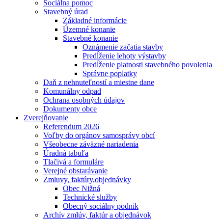
Sociálna pomoc
Stavebný úrad
Základné informácie
Územné konanie
Stavebné konanie
Oznámenie začatia stavby
Predĺženie lehoty výstavby
Predĺženie platnosti stavebného povolenia
Správne poplatky
Daň z nehnuteľností a miestne dane
Komunálny odpad
Ochrana osobných údajov
Dokumenty obce
Zverejňovanie
Referendum 2026
Voľby do orgánov samosprávy obcí
Všeobecne záväzné nariadenia
Úradná tabuľa
Tlačivá a formuláre
Verejné obstarávanie
Zmluvy, faktúry,objednávky
Obec Nižná
Technické služby
Obecný sociálny podnik
Archív zmlúv, faktúr a objednávok