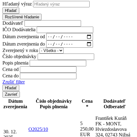
Hľadaný výraz
Hľadať
Rozšírené hľadanie
Dodávateľ
IČO Dodávatelia
Dátum zverejnenia od
Dátum zverejnenia do
Zverejnený v roku
Číslo objednávky
Popis plnenia
Cena od
Cena do
Zrušiť filter
Zavrieť
Dátum
Číslo objednávky
Cena
Dodávateľ
zverejnenia
Popis plnenia
*
Odberateľ
František Kuráň
5
FK - MONT,
250,00
O2025/10
Hviezdoslavova
30. 12.
EUR
324, 02743 Nižná