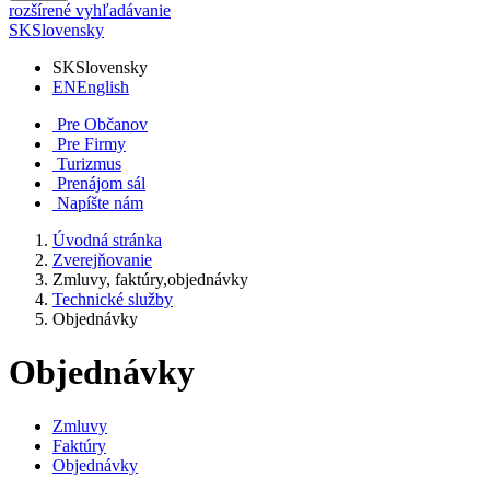
rozšírené vyhľadávanie
SK
Slovensky
SK
Slovensky
EN
English
Pre Občanov
Pre Firmy
Turizmus
Prenájom sál
Napíšte nám
Úvodná stránka
Zverejňovanie
Zmluvy, faktúry,objednávky
Technické služby
Objednávky
Objednávky
Zmluvy
Faktúry
Objednávky