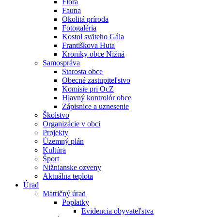
Flóra
Fauna
Okolitá príroda
Fotogaléria
Kostol sväteho Gála
Františkova Huta
Kroniky obce Nižná
Samospráva
Starosta obce
Obecné zastupiteľstvo
Komisie pri OcZ
Hlavný kontrolór obce
Zápisnice a uznesenie
Školstvo
Organizácie v obci
Projekty
Územný plán
Kultúra
Šport
Nižnianske ozveny
Aktuálna teplota
Úrad
Matričný úrad
Poplatky
Evidencia obyvateľstva