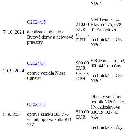
Nižná
VM Team s.r.o.,
O2024/15
210,00
Hlavná 175, 028
EUR
01 Zábiedovo
deratizácia objektov
7. 10. 2024
Cena s
Bytové domy a nebytové
Technické služby
DPH
priestory
Nižná
HB-team s.r.o., 53,
900,00
O2024/14
900 44 Tomášov
EUR
20. 9. 2024
oprava vozidla Nissa
Cena s
Technické služby
Cabstar
DPH
Nižná
Obecný sociálny
podnik Nižná s.r.o.,
O2024/13
Hviezdoslavova
510,00
330/19, 027 43
oprava zámku BD 776
5. 8. 2024
EUR
Nižná
vchod, oprava kotla BD
777
Technické služby