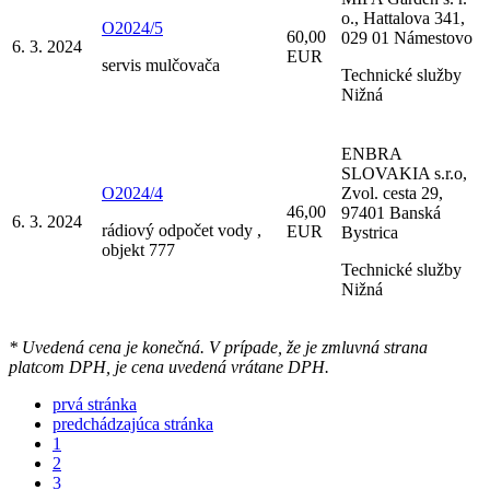
o., Hattalova 341,
O2024/5
60,00
029 01 Námestovo
6. 3. 2024
EUR
servis mulčovača
Technické služby
Nižná
ENBRA
SLOVAKIA s.r.o,
O2024/4
Zvol. cesta 29,
46,00
97401 Banská
6. 3. 2024
rádiový odpočet vody ,
EUR
Bystrica
objekt 777
Technické služby
Nižná
* Uvedená cena je konečná. V prípade, že je zmluvná strana
platcom DPH, je cena uvedená vrátane DPH.
prvá stránka
predchádzajúca stránka
1
2
3