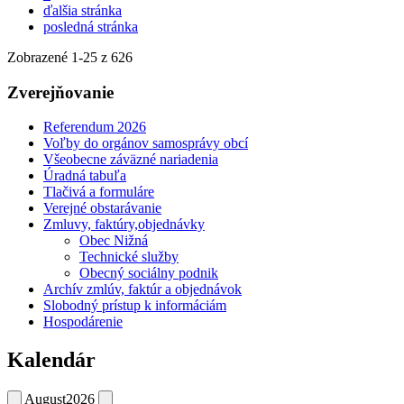
ďalšia stránka
posledná stránka
Zobrazené
1
-
25
z 626
Zverejňovanie
Referendum 2026
Voľby do orgánov samosprávy obcí
Všeobecne záväzné nariadenia
Úradná tabuľa
Tlačivá a formuláre
Verejné obstarávanie
Zmluvy, faktúry,objednávky
Obec Nižná
Technické služby
Obecný sociálny podnik
Archív zmlúv, faktúr a objednávok
Slobodný prístup k informáciám
Hospodárenie
Kalendár
August
2026