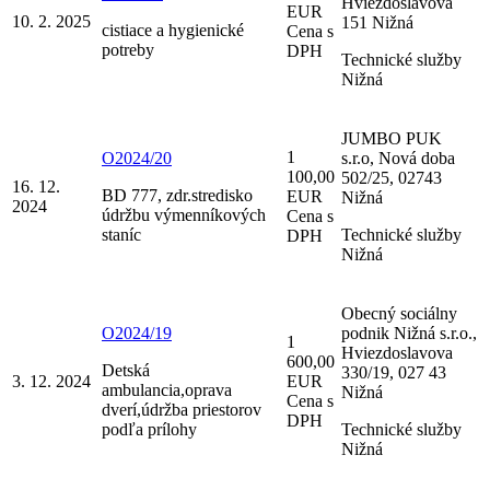
Hviezdoslavova
EUR
10. 2. 2025
151 Nižná
cistiace a hygienické
Cena s
potreby
DPH
Technické služby
Nižná
JUMBO PUK
1
O2024/20
s.r.o, Nová doba
100,00
502/25, 02743
16. 12.
BD 777, zdr.stredisko
EUR
Nižná
2024
údržbu výmenníkových
Cena s
staníc
Technické služby
DPH
Nižná
Obecný sociálny
O2024/19
podnik Nižná s.r.o.,
1
Hviezdoslavova
600,00
Detská
330/19, 027 43
3. 12. 2024
EUR
ambulancia,oprava
Nižná
Cena s
dverí,údržba priestorov
DPH
podľa prílohy
Technické služby
Nižná