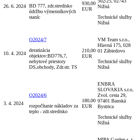
502/25, 02743
930,00
BD 777, zdr.stredisko
26. 6. 2024
Nižná
EUR
údržbu výmenníkových
staníc
Technické služby
Nižná
O2024/7
VM Team s.r.o.,
Hlavná 175, 028
deratizácia
210,00
01 Zábiedovo
10. 4. 2024
objektov:BD776,7,
EUR
nebytové priestory
Technické služby
DS,obchody, Zdr.str. TS
Nižná
ENBRA
SLOVAKIA s.r.o,
O2024/6
Zvol. cesta 29,
180,00
97401 Banská
3. 4. 2024
rozpočítanie nákladov za
EUR
Bystrica
teplo - zdr.stredisko
Technické služby
Nižná
MIPA Garden s. r.