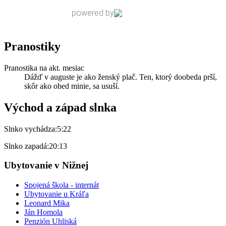
Pranostiky
Pranostika na akt. mesiac
Dážď v auguste je ako ženský plač. Ten, ktorý doobeda prší,
skôr ako obed minie, sa usuší.
Východ a západ slnka
Slnko vychádza:
5:22
Slnko zapadá:
20:13
Ubytovanie v Nižnej
Spojená škola - internát
Ubytovanie u Kráľa
Leonard Mika
Ján Homola
Penzión Uhliská