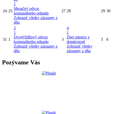
1
Mesačný odvoz
24
25
27
28
29
30
komunálneho odpadu
Zobraziť všetky záznamy z
dňa
2
4
1
1
Dvojtýždňový odvoz
Zber plastov z
31
1
3
5
6
komunálneho odpadu
domácností
Zobraziť všetky záznamy z
Zobraziť všetky
dňa
záznamy z dňa
Pozývame Vás