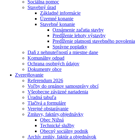
Sociálna pomoc
Stavebný úrad
Základné informácie
Územné konanie
Stavebné konanie
Oznámenie začatia stavby
Predĺženie lehoty výstavby
Predĺženie platnosti stavebného povolenia
Správne poplatky
Daň z nehnuteľností a miestne dane
Komunálny odpad
Ochrana osobných údajov
Dokumenty obce
Zverejňovanie
Referendum 2026
Voľby do orgánov samosprávy obcí
Všeobecne záväzné nariadenia
Úradná tabuľa
Tlačivá a formuláre
Verejné obstarávanie
Zmluvy, faktúry,objednávky
Obec Nižná
Technické služby
Obecný sociálny podnik
Archív zmlúv, faktúr a objednávok