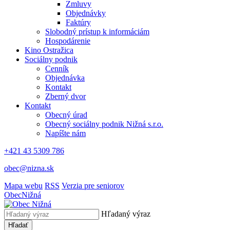
Zmluvy
Objednávky
Faktúry
Slobodný prístup k informáciám
Hospodárenie
Kino Ostražica
Sociálny podnik
Cenník
Objednávka
Kontakt
Zberný dvor
Kontakt
Obecný úrad
Obecný sociálny podnik Nižná s.r.o.
Napíšte nám
+421 43 5309 786
obec@nizna.sk
Mapa webu
RSS
Verzia pre seniorov
Obec
Nižná
Hľadaný výraz
Hľadať