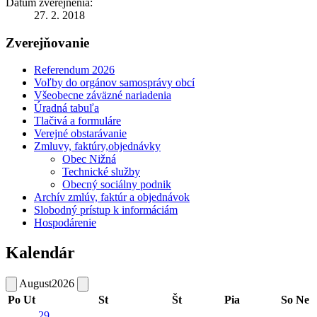
Dátum zverejnenia:
27. 2. 2018
Zverejňovanie
Referendum 2026
Voľby do orgánov samosprávy obcí
Všeobecne záväzné nariadenia
Úradná tabuľa
Tlačivá a formuláre
Verejné obstarávanie
Zmluvy, faktúry,objednávky
Obec Nižná
Technické služby
Obecný sociálny podnik
Archív zmlúv, faktúr a objednávok
Slobodný prístup k informáciám
Hospodárenie
Kalendár
August
2026
Po
Ut
St
Št
Pia
So
Ne
29