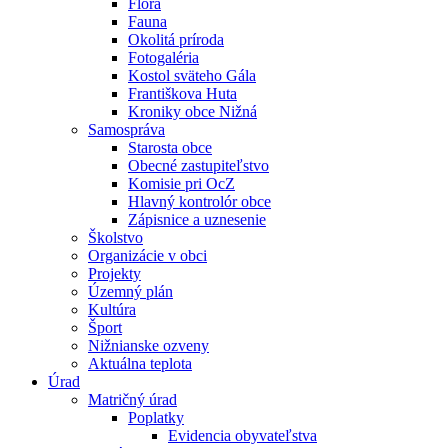
Flóra
Fauna
Okolitá príroda
Fotogaléria
Kostol sväteho Gála
Františkova Huta
Kroniky obce Nižná
Samospráva
Starosta obce
Obecné zastupiteľstvo
Komisie pri OcZ
Hlavný kontrolór obce
Zápisnice a uznesenie
Školstvo
Organizácie v obci
Projekty
Územný plán
Kultúra
Šport
Nižnianske ozveny
Aktuálna teplota
Úrad
Matričný úrad
Poplatky
Evidencia obyvateľstva