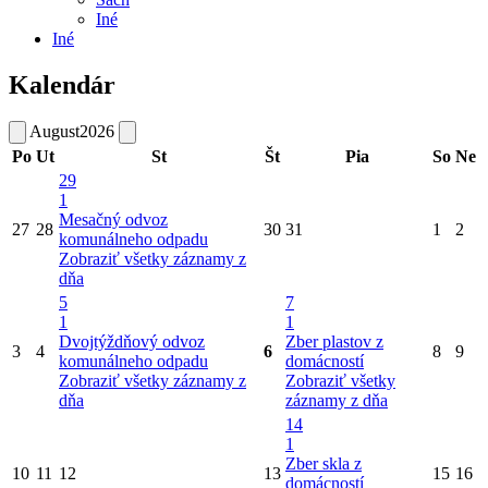
Iné
Iné
Kalendár
August
2026
Po
Ut
St
Št
Pia
So
Ne
29
1
Mesačný odvoz
27
28
30
31
1
2
komunálneho odpadu
Zobraziť všetky záznamy z
dňa
5
7
1
1
Dvojtýždňový odvoz
Zber plastov z
3
4
6
8
9
komunálneho odpadu
domácností
Zobraziť všetky záznamy z
Zobraziť všetky
dňa
záznamy z dňa
14
1
Zber skla z
10
11
12
13
15
16
domácností