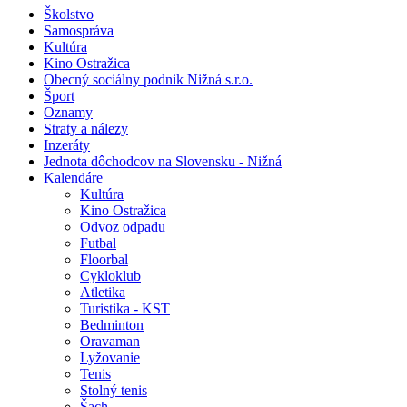
Školstvo
Samospráva
Kultúra
Kino Ostražica
Obecný sociálny podnik Nižná s.r.o.
Šport
Oznamy
Straty a nálezy
Inzeráty
Jednota dôchodcov na Slovensku - Nižná
Kalendáre
Kultúra
Kino Ostražica
Odvoz odpadu
Futbal
Floorbal
Cykloklub
Atletika
Turistika - KST
Bedminton
Oravaman
Lyžovanie
Tenis
Stolný tenis
Šach