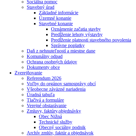
Sociálna pomoc
Stavebný úrad
Základné informácie
Územné konanie
Stavebné konanie
Oznámenie začatia stavby
Predĺženie lehoty výstavby
Predĺženie platnosti stavebného povolenia
Správne poplatky
Daň z nehnuteľností a miestne dane
Komunálny odpad
Ochrana osobných údajov
Dokumenty obce
Zverejňovanie
Referendum 2026
Voľby do orgánov samosprávy obcí
Všeobecne záväzné nariadenia
Úradná tabuľa
Tlačivá a formuláre
Verejné obstarávanie
Zmluvy, faktúry,objednávky
Obec Nižná
Technické služby
Obecný sociálny podnik
Archív zmlúv, faktúr a objednávok