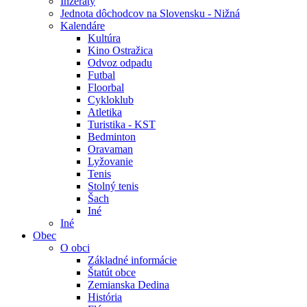
Inzeráty
Jednota dôchodcov na Slovensku - Nižná
Kalendáre
Kultúra
Kino Ostražica
Odvoz odpadu
Futbal
Floorbal
Cykloklub
Atletika
Turistika - KST
Bedminton
Oravaman
Lyžovanie
Tenis
Stolný tenis
Šach
Iné
Iné
Obec
O obci
Základné informácie
Štatút obce
Zemianska Dedina
História