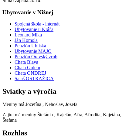
Slnko zapadá:
20:14
Ubytovanie v Nižnej
Spojená škola - internát
Ubytovanie u Kráľa
Leonard Mika
Ján Homola
Penzión Uhliská
Ubytovanie MAJO
Penzión Oravský zrub
Chata Blava
Chata Golem
Chata ONDREJ
Salaš OSTRAŽICA
Sviatky a výročia
Meniny má
Jozefína
, Nehoslav, Jozefa
Zajtra má meniny
Štefánia
, Kajetán, Afra, Afrodita, Kajetána,
Štefana
Rozhlas