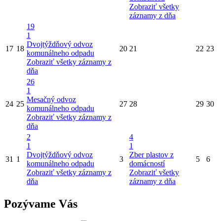
Zobraziť všetky
záznamy z dňa
19
1
Dvojtýždňový odvoz
17
18
20
21
22
23
komunálneho odpadu
Zobraziť všetky záznamy z
dňa
26
1
Mesačný odvoz
24
25
27
28
29
30
komunálneho odpadu
Zobraziť všetky záznamy z
dňa
2
4
1
1
Dvojtýždňový odvoz
Zber plastov z
31
1
3
5
6
komunálneho odpadu
domácností
Zobraziť všetky záznamy z
Zobraziť všetky
dňa
záznamy z dňa
Pozývame Vás