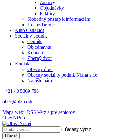
Zmluvy
Objednávky
Faktúry
Slobodný prístup k informáciám
Hospodárenie
Kino Ostražica
Sociálny podnik
Cenník
Objednávka
Kontakt
Zberný dvor
Kontakt
Obecný úrad
Obecný sociálny podnik Nižná s.r.o.
Napíšte nám
+421 43 5309 786
obec@nizna.sk
Mapa webu
RSS
Verzia pre seniorov
Obec
Nižná
Hľadaný výraz
Hľadať