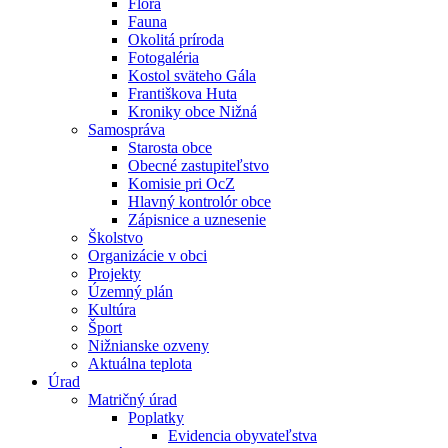
Flóra
Fauna
Okolitá príroda
Fotogaléria
Kostol sväteho Gála
Františkova Huta
Kroniky obce Nižná
Samospráva
Starosta obce
Obecné zastupiteľstvo
Komisie pri OcZ
Hlavný kontrolór obce
Zápisnice a uznesenie
Školstvo
Organizácie v obci
Projekty
Územný plán
Kultúra
Šport
Nižnianske ozveny
Aktuálna teplota
Úrad
Matričný úrad
Poplatky
Evidencia obyvateľstva