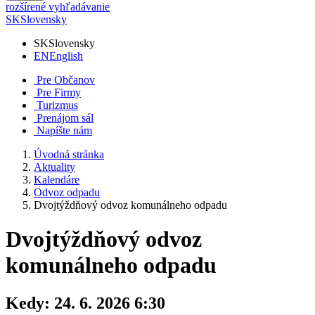
rozšírené vyhľadávanie
SK
Slovensky
SK
Slovensky
EN
English
Pre Občanov
Pre Firmy
Turizmus
Prenájom sál
Napíšte nám
Úvodná stránka
Aktuality
Kalendáre
Odvoz odpadu
Dvojtýždňový odvoz komunálneho odpadu
Dvojtýždňový odvoz
komunálneho odpadu
Kedy:
24. 6. 2026 6:30