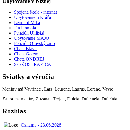
Ubytovanie v Nižnej
Spojená škola - internát
Ubytovanie u Kráľa
Leonard Mika
Ján Homola
Penzión Uhliská
Ubytovanie MAJO
Penzión Oravský zrub
Chata Blava
Chata Golem
Chata ONDREJ
Salaš OSTRAŽICA
Sviatky a výročia
Meniny má
Vavrinec
, Lars, Laurenc, Laurus, Lorenc, Vavro
Zajtra má meniny
Zuzana
, Trojan, Dulcia, Dulcinela, Dulcínia
Rozhlas
Oznamy - 23.06.2026