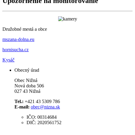
Upozornenie na monitorovanie
Družobné mestá a obce
mszana-dolna.eu
hornisucha.cz
Kysáč
Obecný úrad
Obec Nižná
Nová doba 506
027 43 Nižná
Tel.:
+421 43 5309 786
E-mail:
obec@nizna.sk
IČO: 00314684
DIČ: 2020561752