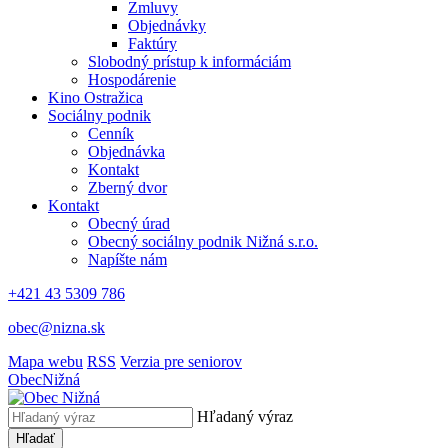
Zmluvy
Objednávky
Faktúry
Slobodný prístup k informáciám
Hospodárenie
Kino Ostražica
Sociálny podnik
Cenník
Objednávka
Kontakt
Zberný dvor
Kontakt
Obecný úrad
Obecný sociálny podnik Nižná s.r.o.
Napíšte nám
+421 43 5309 786
obec@nizna.sk
Mapa webu
RSS
Verzia pre seniorov
Obec
Nižná
Hľadaný výraz
Hľadať