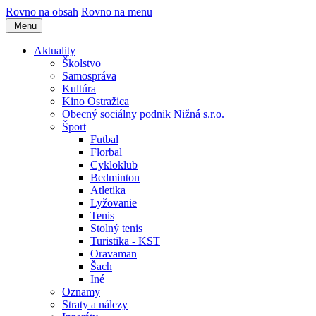
Rovno na obsah
Rovno na menu
Menu
Aktuality
Školstvo
Samospráva
Kultúra
Kino Ostražica
Obecný sociálny podnik Nižná s.r.o.
Šport
Futbal
Florbal
Cykloklub
Bedminton
Atletika
Lyžovanie
Tenis
Stolný tenis
Turistika - KST
Oravaman
Šach
Iné
Oznamy
Straty a nálezy