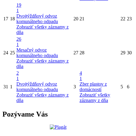
19
1
Dvojtýždňový odvoz
17
18
20
21
22
23
komunálneho odpadu
Zobraziť všetky záznamy z
dňa
26
1
Mesačný odvoz
24
25
27
28
29
30
komunálneho odpadu
Zobraziť všetky záznamy z
dňa
2
4
1
1
Dvojtýždňový odvoz
Zber plastov z
31
1
3
5
6
komunálneho odpadu
domácností
Zobraziť všetky záznamy z
Zobraziť všetky
dňa
záznamy z dňa
Pozývame Vás