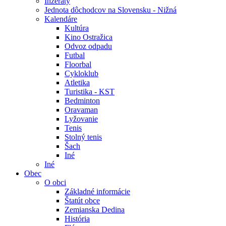
Inzeráty
Jednota dôchodcov na Slovensku - Nižná
Kalendáre
Kultúra
Kino Ostražica
Odvoz odpadu
Futbal
Floorbal
Cykloklub
Atletika
Turistika - KST
Bedminton
Oravaman
Lyžovanie
Tenis
Stolný tenis
Šach
Iné
Iné
Obec
O obci
Základné informácie
Štatút obce
Zemianska Dedina
História