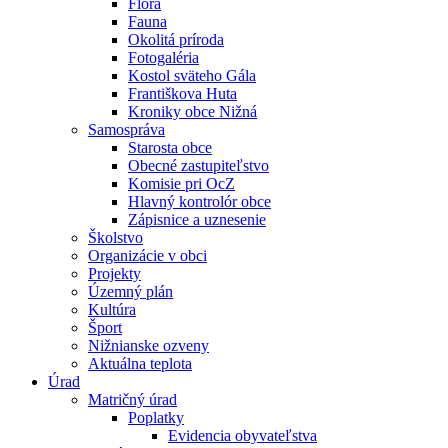
Flóra
Fauna
Okolitá príroda
Fotogaléria
Kostol sväteho Gála
Františkova Huta
Kroniky obce Nižná
Samospráva
Starosta obce
Obecné zastupiteľstvo
Komisie pri OcZ
Hlavný kontrolór obce
Zápisnice a uznesenie
Školstvo
Organizácie v obci
Projekty
Územný plán
Kultúra
Šport
Nižnianske ozveny
Aktuálna teplota
Úrad
Matričný úrad
Poplatky
Evidencia obyvateľstva