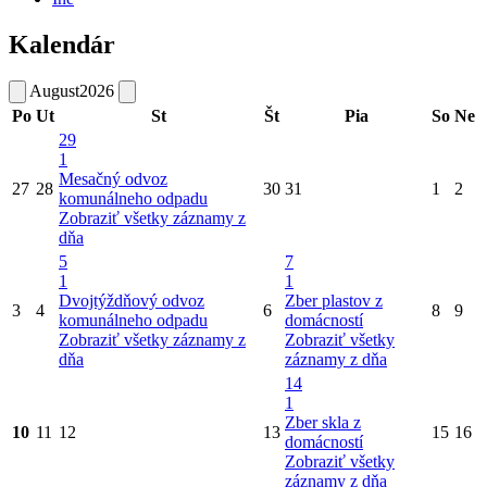
Kalendár
August
2026
Po
Ut
St
Št
Pia
So
Ne
29
1
Mesačný odvoz
27
28
30
31
1
2
komunálneho odpadu
Zobraziť všetky záznamy z
dňa
5
7
1
1
Dvojtýždňový odvoz
Zber plastov z
3
4
6
8
9
komunálneho odpadu
domácností
Zobraziť všetky záznamy z
Zobraziť všetky
dňa
záznamy z dňa
14
1
Zber skla z
10
11
12
13
15
16
domácností
Zobraziť všetky
záznamy z dňa