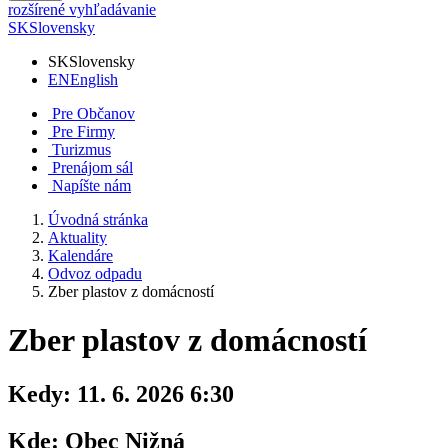
rozšírené vyhľadávanie
SK
Slovensky
SK
Slovensky
EN
English
Pre Občanov
Pre Firmy
Turizmus
Prenájom sál
Napíšte nám
Úvodná stránka
Aktuality
Kalendáre
Odvoz odpadu
Zber plastov z domácností
Zber plastov z domácností
Kedy:
11. 6. 2026 6:30
Kde:
Obec Nižná