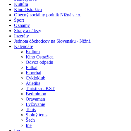
Kultúra
Kino Ostražica
Obecný sociálny podnik Nižná s.r.o.
Šport
Oznamy
Straty a nálezy
Inzeráty
Jednota dôchodcov na Slovensku - Nižná
Kalendáre
Kultúra
Kino Ostražica
Odvoz odpadu
Futbal
Floorbal
Cykloklub
Atletika
Turistika - KST
Bedminton
Oravaman
Lyžovanie
Tenis
Stolný tenis
Šach
Iné
Iné