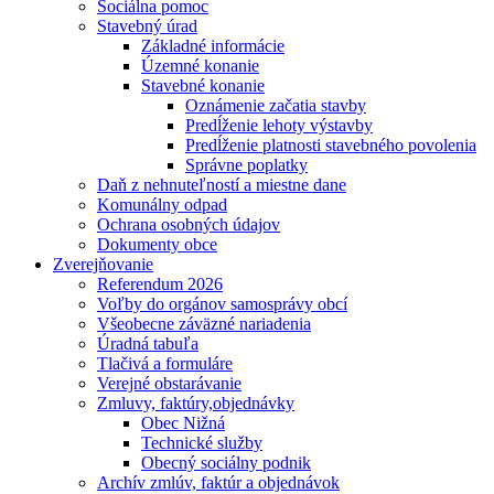
Sociálna pomoc
Stavebný úrad
Základné informácie
Územné konanie
Stavebné konanie
Oznámenie začatia stavby
Predĺženie lehoty výstavby
Predĺženie platnosti stavebného povolenia
Správne poplatky
Daň z nehnuteľností a miestne dane
Komunálny odpad
Ochrana osobných údajov
Dokumenty obce
Zverejňovanie
Referendum 2026
Voľby do orgánov samosprávy obcí
Všeobecne záväzné nariadenia
Úradná tabuľa
Tlačivá a formuláre
Verejné obstarávanie
Zmluvy, faktúry,objednávky
Obec Nižná
Technické služby
Obecný sociálny podnik
Archív zmlúv, faktúr a objednávok