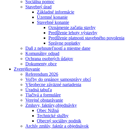
Sociálna pomoc
Stavebný úrad
Základné informácie
Územné konanie
Stavebné konanie
Oznámenie začatia stavby
Predĺženie lehoty výstavby
Predĺženie platnosti stavebného povolenia
Správne poplatky
Daň z nehnuteľností a miestne dane
Komunálny odpad
Ochrana osobných údajov
Dokumenty obce
Zverejňovanie
Referendum 2026
Voľby do orgánov samosprávy obcí
Všeobecne záväzné nariadenia
Úradná tabuľa
Tlačivá a formuláre
Verejné obstarávanie
Zmluvy, faktúry,objednávky
Obec Nižná
Technické služby
Obecný sociálny podnik
Archív zmlúv, faktúr a objednávok