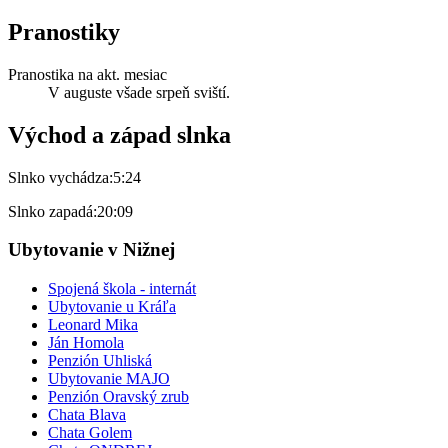
Pranostiky
Pranostika na akt. mesiac
V auguste všade srpeň sviští.
Východ a západ slnka
Slnko vychádza:
5:24
Slnko zapadá:
20:09
Ubytovanie v Nižnej
Spojená škola - internát
Ubytovanie u Kráľa
Leonard Mika
Ján Homola
Penzión Uhliská
Ubytovanie MAJO
Penzión Oravský zrub
Chata Blava
Chata Golem