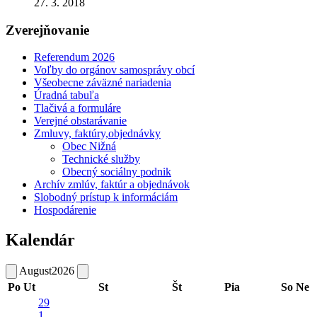
27. 3. 2018
Zverejňovanie
Referendum 2026
Voľby do orgánov samosprávy obcí
Všeobecne záväzné nariadenia
Úradná tabuľa
Tlačivá a formuláre
Verejné obstarávanie
Zmluvy, faktúry,objednávky
Obec Nižná
Technické služby
Obecný sociálny podnik
Archív zmlúv, faktúr a objednávok
Slobodný prístup k informáciám
Hospodárenie
Kalendár
August
2026
Po
Ut
St
Št
Pia
So
Ne
29
1