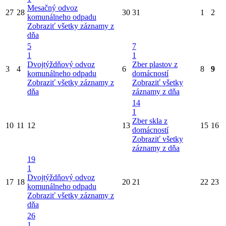
Mesačný odvoz
27
28
30
31
1
2
komunálneho odpadu
Zobraziť všetky záznamy z
dňa
5
7
1
1
Dvojtýždňový odvoz
Zber plastov z
3
4
6
8
9
komunálneho odpadu
domácností
Zobraziť všetky záznamy z
Zobraziť všetky
dňa
záznamy z dňa
14
1
Zber skla z
10
11
12
13
15
16
domácností
Zobraziť všetky
záznamy z dňa
19
1
Dvojtýždňový odvoz
17
18
20
21
22
23
komunálneho odpadu
Zobraziť všetky záznamy z
dňa
26
1