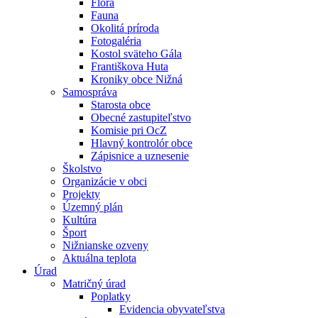
Flóra
Fauna
Okolitá príroda
Fotogaléria
Kostol sväteho Gála
Františkova Huta
Kroniky obce Nižná
Samospráva
Starosta obce
Obecné zastupiteľstvo
Komisie pri OcZ
Hlavný kontrolór obce
Zápisnice a uznesenie
Školstvo
Organizácie v obci
Projekty
Územný plán
Kultúra
Šport
Nižnianske ozveny
Aktuálna teplota
Úrad
Matričný úrad
Poplatky
Evidencia obyvateľstva