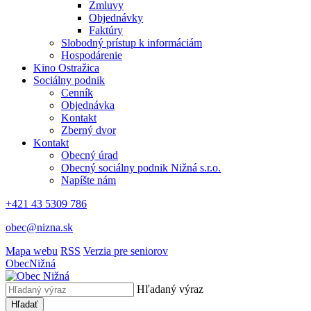
Zmluvy
Objednávky
Faktúry
Slobodný prístup k informáciám
Hospodárenie
Kino Ostražica
Sociálny podnik
Cenník
Objednávka
Kontakt
Zberný dvor
Kontakt
Obecný úrad
Obecný sociálny podnik Nižná s.r.o.
Napíšte nám
+421 43 5309 786
obec@nizna.sk
Mapa webu
RSS
Verzia pre seniorov
Obec
Nižná
Hľadaný výraz
Hľadať