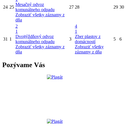
Mesačný odvoz
24
25
27
28
29
30
komunálneho odpadu
Zobraziť všetky záznamy z
dňa
2
4
1
1
Dvojtýždňový odvoz
Zber plastov z
31
1
3
5
6
komunálneho odpadu
domácností
Zobraziť všetky záznamy z
Zobraziť všetky
dňa
záznamy z dňa
Pozývame Vás