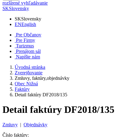
rozšírené vyhľadávanie
SK
Slovensky
SK
Slovensky
EN
English
Pre Občanov
Pre Firmy
Turizmus
Prenájom sál
Napíšte nám
Úvodná stránka
Zverejňovanie
Zmluvy, faktúry,objednávky
Obec Nižná
Faktúry
Detail faktúry DF2018/135
Detail faktúry DF2018/135
Zmluvy
|
Objednávky
Číslo faktúry: