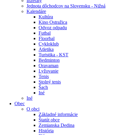
Inzeráty
Jednota dôchodcov na Slovensku - Nižná
Kalendáre
Kultúra
Kino Ostražica
Odvoz odpadu
Futbal
Floorbal
Cykloklub
Atletika
Turistika - KST
Bedminton
Oravaman
Lyžovanie
Tenis
Stolný tenis
Šach
Iné
Iné
Obec
O obci
Základné informácie
Štatút obce
Zemianska Dedina
História