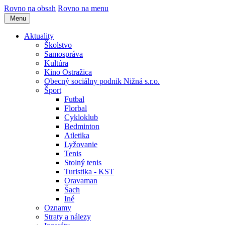
Rovno na obsah
Rovno na menu
Menu
Aktuality
Školstvo
Samospráva
Kultúra
Kino Ostražica
Obecný sociálny podnik Nižná s.r.o.
Šport
Futbal
Florbal
Cykloklub
Bedminton
Atletika
Lyžovanie
Tenis
Stolný tenis
Turistika - KST
Oravaman
Šach
Iné
Oznamy
Straty a nálezy