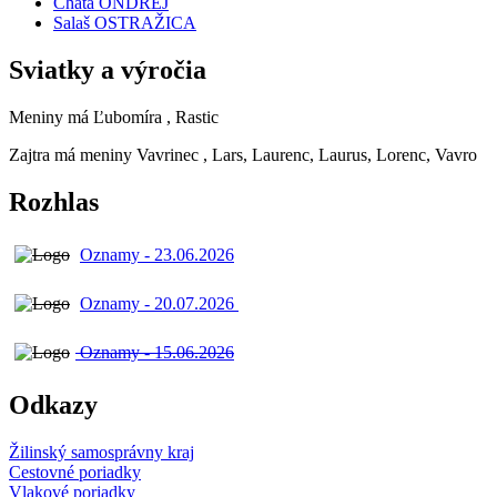
Chata ONDREJ
Salaš OSTRAŽICA
Sviatky a výročia
Meniny má
Ľubomíra
, Rastic
Zajtra má meniny
Vavrinec
, Lars, Laurenc, Laurus, Lorenc, Vavro
Rozhlas
Oznamy - 23.06.2026
Oznamy - 20.07.2026
Oznamy - 15.06.2026
Odkazy
Žilinský samosprávny kraj
Cestovné poriadky
Vlakové poriadky