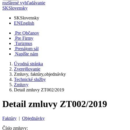
rozšírené vyhľadávanie
SK
Slovensky
SK
Slovensky
EN
English
Pre Občanov
Pre Firmy
Turizmus
Prenájom sál
Napíšte nám
Úvodná stránka
Zverejňovanie
Zmluvy, faktúry,objednávky
Technické služby
Zmluvy
Detail zmluvy ZT002/2019
Detail zmluvy ZT002/2019
Faktúry
|
Objednávky
Číslo zmluvy: