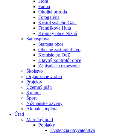
Flóra
Fauna
Okolitá príroda
Fotogaléria
Kostol sväteho Gála
Františkova Huta
Kroniky obce Nižná
Samospráva
Starosta obce
Obecné zastupiteľstvo
Komisie pri OcZ
Hlavný kontrolór obce
Zápisnice a uznesenie
Školstvo
Organizácie v obci
Projekty
Územný plán
Kultúra
Šport
Nižnianske ozveny
Aktuálna teplota
Úrad
Matričný úrad
Poplatky
Evidencia obyvateľstva