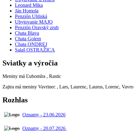
Leonard Mika
Ján Homola
Penzión Uhliská
Ubytovanie MAJO
Penzión Oravský zrub
Chata Blava
Chata Golem
Chata ONDREJ
Salaš OSTRAŽICA
Sviatky a výročia
Meniny má
Ľubomíra
, Rastic
Zajtra má meniny
Vavrinec
, Lars, Laurenc, Laurus, Lorenc, Vavro
Rozhlas
Oznamy - 23.06.2026
Oznamy - 20.07.2026