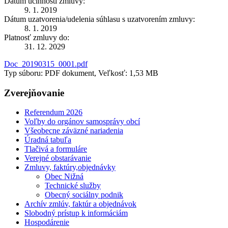
Dátum účinnosti zmluvy:
9. 1. 2019
Dátum uzatvorenia/udelenia súhlasu s uzatvorením zmluvy:
8. 1. 2019
Platnosť zmluvy do:
31. 12. 2029
Doc_20190315_0001.pdf
Typ súboru: PDF dokument, Veľkosť: 1,53 MB
Zverejňovanie
Referendum 2026
Voľby do orgánov samosprávy obcí
Všeobecne záväzné nariadenia
Úradná tabuľa
Tlačivá a formuláre
Verejné obstarávanie
Zmluvy, faktúry,objednávky
Obec Nižná
Technické služby
Obecný sociálny podnik
Archív zmlúv, faktúr a objednávok
Slobodný prístup k informáciám
Hospodárenie