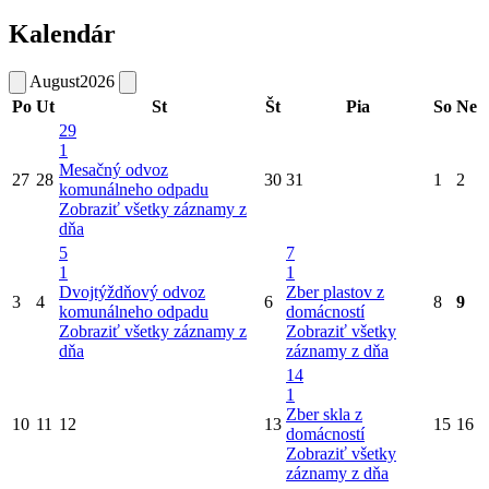
Kalendár
August
2026
Po
Ut
St
Št
Pia
So
Ne
29
1
Mesačný odvoz
27
28
30
31
1
2
komunálneho odpadu
Zobraziť všetky záznamy z
dňa
5
7
1
1
Dvojtýždňový odvoz
Zber plastov z
3
4
6
8
9
komunálneho odpadu
domácností
Zobraziť všetky záznamy z
Zobraziť všetky
dňa
záznamy z dňa
14
1
Zber skla z
10
11
12
13
15
16
domácností
Zobraziť všetky
záznamy z dňa