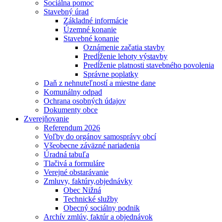
Sociálna pomoc
Stavebný úrad
Základné informácie
Územné konanie
Stavebné konanie
Oznámenie začatia stavby
Predĺženie lehoty výstavby
Predĺženie platnosti stavebného povolenia
Správne poplatky
Daň z nehnuteľností a miestne dane
Komunálny odpad
Ochrana osobných údajov
Dokumenty obce
Zverejňovanie
Referendum 2026
Voľby do orgánov samosprávy obcí
Všeobecne záväzné nariadenia
Úradná tabuľa
Tlačivá a formuláre
Verejné obstarávanie
Zmluvy, faktúry,objednávky
Obec Nižná
Technické služby
Obecný sociálny podnik
Archív zmlúv, faktúr a objednávok