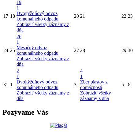
19
1
Dvojtýždňový odvoz
17
18
20
21
22
23
komunálneho odpadu
Zobraziť všetky záznamy z
dňa
26
1
Mesačný odvoz
24
25
27
28
29
30
komunálneho odpadu
Zobraziť všetky záznamy z
dňa
2
4
1
1
Dvojtýždňový odvoz
Zber plastov z
31
1
3
5
6
komunálneho odpadu
domácností
Zobraziť všetky záznamy z
Zobraziť všetky
dňa
záznamy z dňa
Pozývame Vás