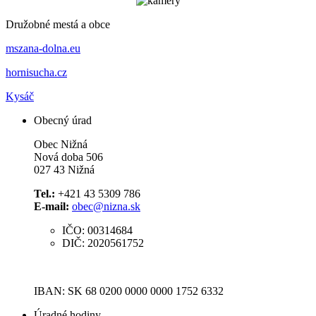
Družobné mestá a obce
mszana-dolna.eu
hornisucha.cz
Kysáč
Obecný úrad
Obec Nižná
Nová doba 506
027 43 Nižná
Tel.:
+421 43 5309 786
E-mail:
obec@nizna.sk
IČO: 00314684
DIČ: 2020561752
IBAN: SK 68 0200 0000 0000 1752 6332
Úradné hodiny