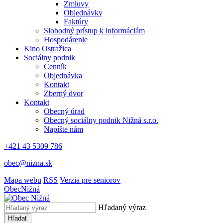
Zmluvy
Objednávky
Faktúry
Slobodný prístup k informáciám
Hospodárenie
Kino Ostražica
Sociálny podnik
Cenník
Objednávka
Kontakt
Zberný dvor
Kontakt
Obecný úrad
Obecný sociálny podnik Nižná s.r.o.
Napíšte nám
+421 43 5309 786
obec@nizna.sk
Mapa webu
RSS
Verzia pre seniorov
Obec
Nižná
Hľadaný výraz
Hľadať