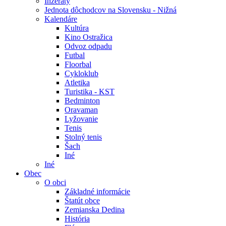
Inzeráty
Jednota dôchodcov na Slovensku - Nižná
Kalendáre
Kultúra
Kino Ostražica
Odvoz odpadu
Futbal
Floorbal
Cykloklub
Atletika
Turistika - KST
Bedminton
Oravaman
Lyžovanie
Tenis
Stolný tenis
Šach
Iné
Iné
Obec
O obci
Základné informácie
Štatút obce
Zemianska Dedina
História