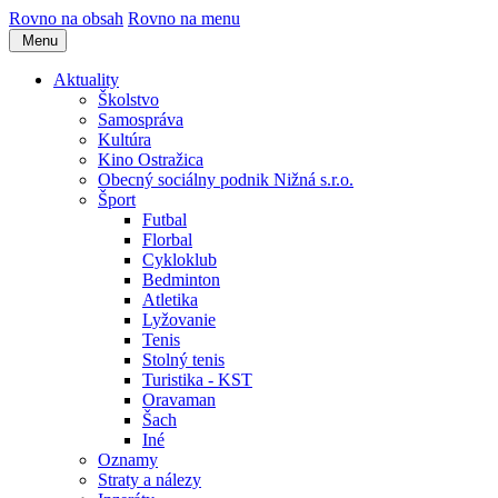
Rovno na obsah
Rovno na menu
Menu
Aktuality
Školstvo
Samospráva
Kultúra
Kino Ostražica
Obecný sociálny podnik Nižná s.r.o.
Šport
Futbal
Florbal
Cykloklub
Bedminton
Atletika
Lyžovanie
Tenis
Stolný tenis
Turistika - KST
Oravaman
Šach
Iné
Oznamy
Straty a nálezy