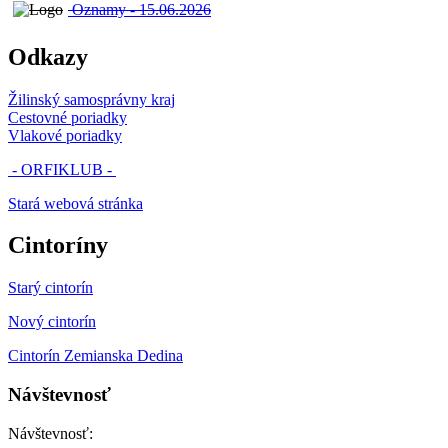
Oznamy - 15.06.2026
Odkazy
Žilinský samosprávny kraj
Cestovné poriadky
Vlakové poriadky
- ORFIKLUB -
Stará webová stránka
Cintoríny
Starý cintorín
Nový cintorín
Cintorín Zemianska Dedina
Návštevnosť
Návštevnosť: