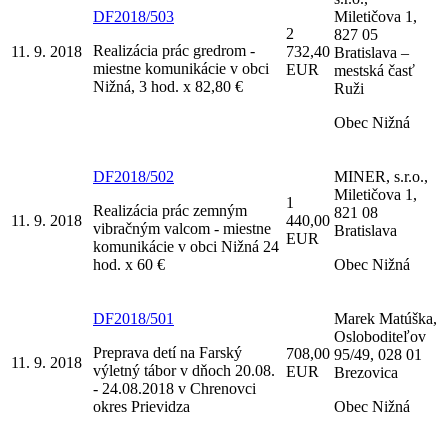
DF2018/503
Miletičova 1,
2
827 05
Realizácia prác gredrom -
11. 9. 2018
732,40
Bratislava –
miestne komunikácie v obci
EUR
mestská časť
Nižná, 3 hod. x 82,80 €
Ruži
Obec Nižná
DF2018/502
MINER, s.r.o.,
Miletičova 1,
1
Realizácia prác zemným
821 08
11. 9. 2018
440,00
vibračným valcom - miestne
Bratislava
EUR
komunikácie v obci Nižná 24
hod. x 60 €
Obec Nižná
DF2018/501
Marek Matúška,
Osloboditeľov
Preprava detí na Farský
708,00
95/49, 028 01
11. 9. 2018
výletný tábor v dňoch 20.08.
EUR
Brezovica
- 24.08.2018 v Chrenovci
okres Prievidza
Obec Nižná