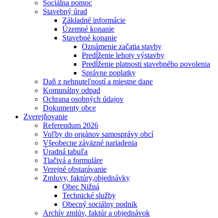
Sociálna pomoc
Stavebný úrad
Základné informácie
Územné konanie
Stavebné konanie
Oznámenie začatia stavby
Predĺženie lehoty výstavby
Predĺženie platnosti stavebného povolenia
Správne poplatky
Daň z nehnuteľností a miestne dane
Komunálny odpad
Ochrana osobných údajov
Dokumenty obce
Zverejňovanie
Referendum 2026
Voľby do orgánov samosprávy obcí
Všeobecne záväzné nariadenia
Úradná tabuľa
Tlačivá a formuláre
Verejné obstarávanie
Zmluvy, faktúry,objednávky
Obec Nižná
Technické služby
Obecný sociálny podnik
Archív zmlúv, faktúr a objednávok