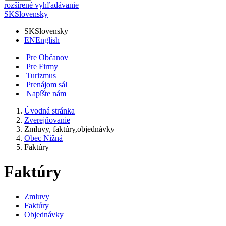
rozšírené vyhľadávanie
SK
Slovensky
SK
Slovensky
EN
English
Pre Občanov
Pre Firmy
Turizmus
Prenájom sál
Napíšte nám
Úvodná stránka
Zverejňovanie
Zmluvy, faktúry,objednávky
Obec Nižná
Faktúry
Faktúry
Zmluvy
Faktúry
Objednávky