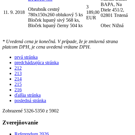
BAPA, Na
3
Obrubník cestný
Diele 451/2,
11. 9. 2018
189,00
780x150x260 oblukový 5 ks
02801 Trstená
EUR
Bloček lupaný sivý 568 ks,
Bloček lupaný čierny 504 ks
Obec Nižná
* Uvedená cena je konečná. V prípade, že je zmluvná strana
platcom DPH, je cena uvedená vrátane DPH.
prvá stránka
predchádzajúca stránka
212
213
214
215
216
ďalšia stránka
posledná stránka
Zobrazené
5326
-
5350
z 5902
Zverejňovanie
Referendum 2026