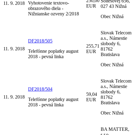
250,00
Šoltésovej 656,
Vyhotovenie textovo-
11. 9. 2018
EUR
027 43 Nižná
obrazového diela -
Nižnianske ozveny 2/2018
Obec Nižná
Slovak Telecom
a.s., Námestie
DF2018/505
slobody 6,
255,71
11. 9. 2018
81762
Telefónne poplatky august
EUR
Bratislava
2018 - pevná linka
Obec Nižná
Slovak Telecom
a.s., Námestie
DF2018/504
slobody 6,
59,04
11. 9. 2018
81762
Telefónne poplatky august
EUR
Bratislava
2018 - pevná linka
Obec Nižná
BA MATTER,
s.r.o.,