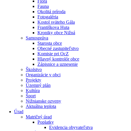
Flóra
Fauna
Okolitá príroda
Fotogaléria
Kostol sväteho Gála
Františkova Huta
Kroniky obce Nižná
Samospráva
Starosta obce
Obecné zastupiteľstvo
Komisie pri OcZ
Hlavný kontrolór obce
Zápisnice a uznesenie
Školstvo
Organizácie v obci
Projekty
Územný plán
Kultúra
Šport
Nižnianske ozveny
Aktuálna teplota
Úrad
Matričný úrad
Poplatky
Evidencia obyvateľstva