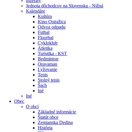
Inzeráty
Jednota dôchodcov na Slovensku - Nižná
Kalendáre
Kultúra
Kino Ostražica
Odvoz odpadu
Futbal
Floorbal
Cykloklub
Atletika
Turistika - KST
Bedminton
Oravaman
Lyžovanie
Tenis
Stolný tenis
Šach
Iné
Iné
Obec
O obci
Základné informácie
Štatút obce
Zemianska Dedina
História