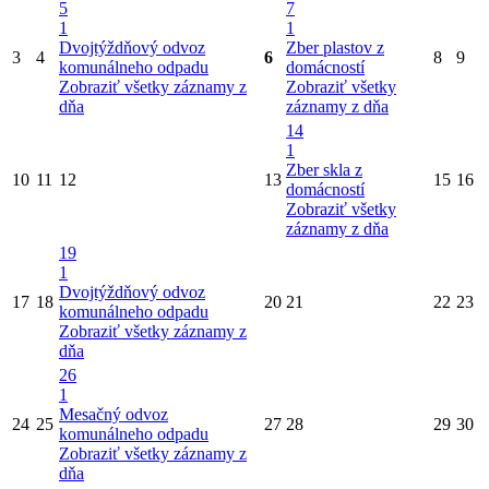
5
7
1
1
Dvojtýždňový odvoz
Zber plastov z
3
4
6
8
9
komunálneho odpadu
domácností
Zobraziť všetky záznamy z
Zobraziť všetky
dňa
záznamy z dňa
14
1
Zber skla z
10
11
12
13
15
16
domácností
Zobraziť všetky
záznamy z dňa
19
1
Dvojtýždňový odvoz
17
18
20
21
22
23
komunálneho odpadu
Zobraziť všetky záznamy z
dňa
26
1
Mesačný odvoz
24
25
27
28
29
30
komunálneho odpadu
Zobraziť všetky záznamy z
dňa