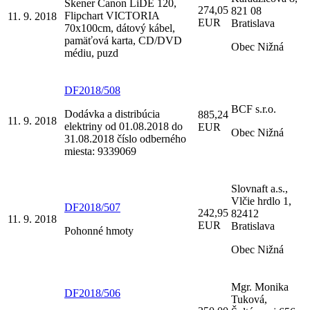
Skener Canon LiDE 120,
274,05
821 08
Flipchart VICTORIA
11. 9. 2018
EUR
Bratislava
70x100cm, dátový kábel,
pamäťová karta, CD/DVD
Obec Nižná
médiu, puzd
DF2018/508
BCF s.r.o.
Dodávka a distribúcia
885,24
11. 9. 2018
elektriny od 01.08.2018 do
EUR
Obec Nižná
31.08.2018 číslo odberného
miesta: 9339069
Slovnaft a.s.,
Vlčie hrdlo 1,
DF2018/507
242,95
82412
11. 9. 2018
EUR
Bratislava
Pohonné hmoty
Obec Nižná
Mgr. Monika
DF2018/506
Tuková,