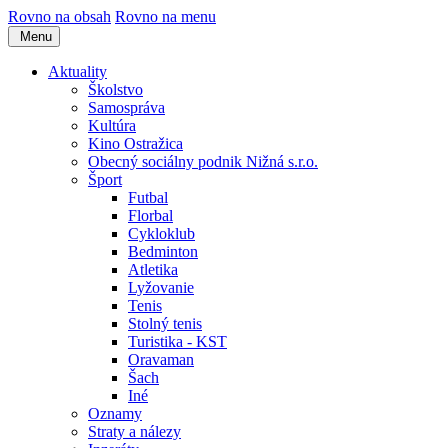
Rovno na obsah
Rovno na menu
Menu
Aktuality
Školstvo
Samospráva
Kultúra
Kino Ostražica
Obecný sociálny podnik Nižná s.r.o.
Šport
Futbal
Florbal
Cykloklub
Bedminton
Atletika
Lyžovanie
Tenis
Stolný tenis
Turistika - KST
Oravaman
Šach
Iné
Oznamy
Straty a nálezy