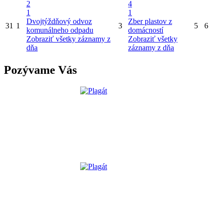
2
4
1
1
Dvojtýždňový odvoz
Zber plastov z
31
1
3
5
6
komunálneho odpadu
domácností
Zobraziť všetky záznamy z
Zobraziť všetky
dňa
záznamy z dňa
Pozývame Vás