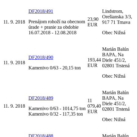
DF2018/491
Lindstrom,
Orešianska 3/3,
23,90
Prenájom rohoží na obecnom
11. 9. 2018
917 71 Trnava
EUR
úrade + pranie za obdobie
16.07.2018 - 12.08.2018
Obec Nižná
Marián Balún
BAPA, Na
DF2018/490
193,44
Diele 451/2,
11. 9. 2018
EUR
02801 Trstená
Kamenivo 0/63 - 20,15 ton
Obec Nižná
Marián Balún
DF2018/489
BAPA, Na
11
Diele 451/2,
11. 9. 2018
079,40
Kamenivo 0/63 - 1014,75 ton
02801 Trstená
EUR
Kamenivo 0/32 - 117,35 ton
Obec Nižná
DF2018/488
Marián Balún