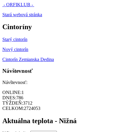
- ORFIKLUB -
Stará webová stránka
Cintoríny
Starý cintorín
Nový cintorín
Cintorín Zemianska Dedina
Návštevnosť
Návštevnosť:
ONLINE:
1
DNES:
786
TÝŽDEŇ:
3712
CELKOM:
2724053
Aktuálna teplota - Nižná