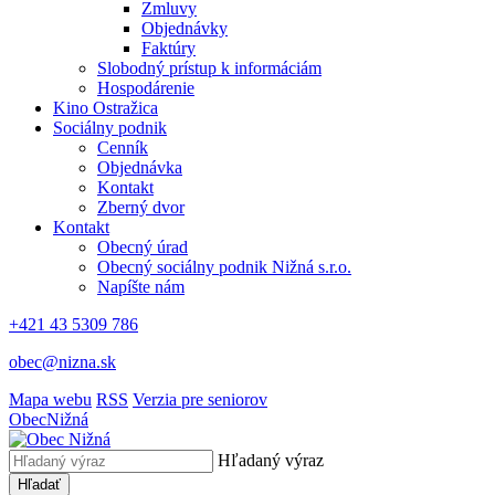
Zmluvy
Objednávky
Faktúry
Slobodný prístup k informáciám
Hospodárenie
Kino Ostražica
Sociálny podnik
Cenník
Objednávka
Kontakt
Zberný dvor
Kontakt
Obecný úrad
Obecný sociálny podnik Nižná s.r.o.
Napíšte nám
+421 43 5309 786
obec@nizna.sk
Mapa webu
RSS
Verzia pre seniorov
Obec
Nižná
Hľadaný výraz
Hľadať