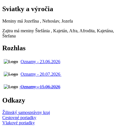
Sviatky a výročia
Meniny má
Jozefína
, Nehoslav, Jozefa
Zajtra má meniny
Štefánia
, Kajetán, Afra, Afrodita, Kajetána,
Štefana
Rozhlas
Oznamy - 23.06.2026
Oznamy - 20.07.2026
Oznamy - 15.06.2026
Odkazy
Žilinský samosprávny kraj
Cestovné poriadky
Vlakové poriadky