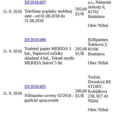
DF2018/497
a.s., Námestie
slobody 6,
505,69
Telefónne poplatky mobilnej
11. 9. 2018
81762
EUR
siete - od 01.08.2018 do
Bratislava
31.08.2018
Obec Nižná
DF2018/496
B2Bpartner,
Šulekova 2,
Toaletný papier MERIDA 3
205,68
81106
11. 9. 2018
bal., Papierové ručníky
EUR
Bratislava
skladané 4 bal., Tekuté mydlo
MERIDA fialové 5 litr
Obec Nižná
Terézia
Drozdová BE
DF2018/495
STORY,
200,00
Kolejákova
11. 9. 2018
Nižnianske ozveny 02/2018 -
EUR
238, 027 43
grafické spracovanie
Nižná
Obec Nižná