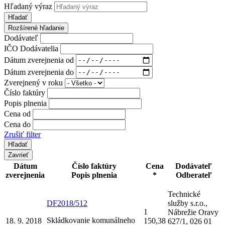
Hľadaný výraz
Hľadať
Rozšírené hľadanie
Dodávateľ
IČO Dodávatelia
Dátum zverejnenia od
Dátum zverejnenia do
Zverejnený v roku
Číslo faktúry
Popis plnenia
Cena od
Cena do
Zrušiť filter
Zavrieť
Dátum
Číslo faktúry
Cena
Dodávateľ
zverejnenia
Popis plnenia
*
Odberateľ
Technické
DF2018/512
služby s.r.o.,
1
Nábrežie Oravy
Skládkovanie komunálneho
18. 9. 2018
150,38
627/1, 026 01