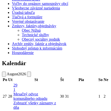
Voľby do orgánov samosprávy obcí
Všeobecne záväzné nariadenia
Úradná tabuľa
Tlačivá a formuláre
Verejné obstarávanie
Zmluvy, faktúry,objednávky
Obec Nižná
Technické služby
Obecný sociálny podnik
Archív zmlúv, faktúr a objednávok
Slobodný prístup k informáciám
Hospodárenie
Kalendár
August
2026
Po
Ut
St
Št
Pia
So
Ne
29
1
Mesačný odvoz
27
28
30
31
1
2
komunálneho odpadu
Zobraziť všetky záznamy z
dňa