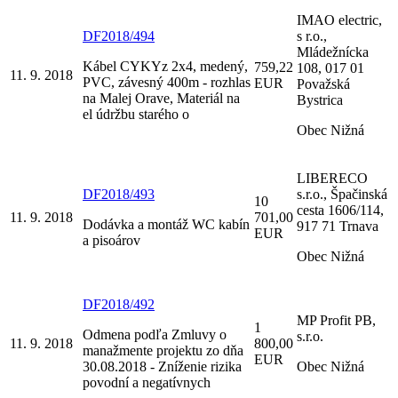
IMAO electric,
DF2018/494
s r.o.,
Mládežnícka
Kábel CYKYz 2x4, medený,
759,22
108, 017 01
11. 9. 2018
PVC, závesný 400m - rozhlas
EUR
Považská
na Malej Orave, Materiál na
Bystrica
el údržbu starého o
Obec Nižná
LIBERECO
DF2018/493
s.r.o., Špačinská
10
cesta 1606/114,
11. 9. 2018
701,00
Dodávka a montáž WC kabín
917 71 Trnava
EUR
a pisoárov
Obec Nižná
DF2018/492
MP Profit PB,
1
Odmena podľa Zmluvy o
s.r.o.
11. 9. 2018
800,00
manažmente projektu zo dňa
EUR
30.08.2018 - Zníženie rizika
Obec Nižná
povodní a negatívnych