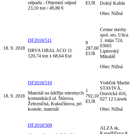
odpadu - Objemný odpad
EUR
Dolný Kubín
23,10 ton / 49,80 €
Obec Nižná
Cestne stavby
spol. sro, Ulica
DF2018/511
1. mája 724,
8
03601
18. 9. 2018
287,60
DRVA OBAL ACO 11
Liptovský
EUR
120,74 ton x 68,64 Eur
Mikuláš
Obec Nižná
DF2018/510
Vrabček Martin
STAVIVÁ,
1
Materiál na údržbu miestnych
Oravická 416,
18. 9. 2018
792,10
komunikácií ul. Štúrova,
027 12 Liesek
EUR
Železničná, Kukučínova, pri
kostole, materiál
Obec Nižná
DF2018/509
ALZA sk,
Karadžičova 8,