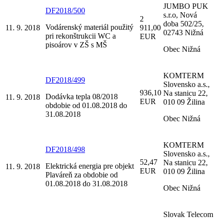
JUMBO PUK
DF2018/500
s.r.o, Nová
2
doba 502/25,
Vodárenský materiál použitý
11. 9. 2018
911,00
02743 Nižná
pri rekonštrukcii WC a
EUR
pisoárov v ZŠ s MŠ
Obec Nižná
KOMTERM
DF2018/499
Slovensko a.s.,
936,10
Na stanicu 22,
Dodávka tepla 08/2018
11. 9. 2018
EUR
010 09 Žilina
obdobie od 01.08.2018 do
31.08.2018
Obec Nižná
KOMTERM
DF2018/498
Slovensko a.s.,
52,47
Na stanicu 22,
Elektrická energia pre objekt
11. 9. 2018
EUR
010 09 Žilina
Plaváreň za obdobie od
01.08.2018 do 31.08.2018
Obec Nižná
Slovak Telecom