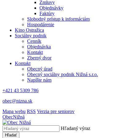
Zmluvy
Objednávky
Faktúry
Slobodný prístup k informáciám
Hospodárenie
Kino Ostražica
Sociálny podnik
Cenník
Objednávka
Kontakt
Zberný dvor
Kontakt
Obecný úrad
Obecný sociálny podnik Nižná s.r.o.
Napíšte nám
+421 43 5309 786
obec@nizna.sk
Mapa webu
RSS
Verzia pre seniorov
Obec
Nižná
Hľadaný výraz
Hľadať