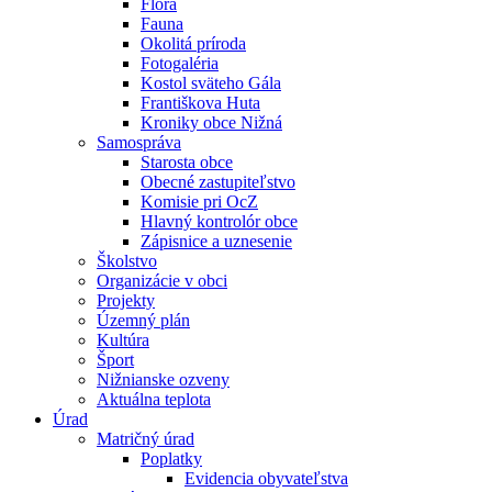
Flóra
Fauna
Okolitá príroda
Fotogaléria
Kostol sväteho Gála
Františkova Huta
Kroniky obce Nižná
Samospráva
Starosta obce
Obecné zastupiteľstvo
Komisie pri OcZ
Hlavný kontrolór obce
Zápisnice a uznesenie
Školstvo
Organizácie v obci
Projekty
Územný plán
Kultúra
Šport
Nižnianske ozveny
Aktuálna teplota
Úrad
Matričný úrad
Poplatky
Evidencia obyvateľstva