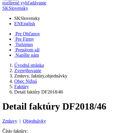
rozšírené vyhľadávanie
SK
Slovensky
SK
Slovensky
EN
English
Pre Občanov
Pre Firmy
Turizmus
Prenájom sál
Napíšte nám
Úvodná stránka
Zverejňovanie
Zmluvy, faktúry,objednávky
Obec Nižná
Faktúry
Detail faktúry DF2018/46
Detail faktúry DF2018/46
Zmluvy
|
Objednávky
Číslo faktúry: