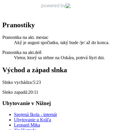
Pranostiky
Pranostika na akt. mesiac
Aký je august spočiatku, taký bude /je/ až do konca.
Pranostika na akt.deň
Vietor, ktorý sa strhne na Oskára, potrvá štyri dni.
Východ a západ slnka
Slnko vychádza:
5:23
Slnko zapadá:
20:11
Ubytovanie v Nižnej
Spojená škola - internát
Ubytovanie u Kráľa
Leonard Mika