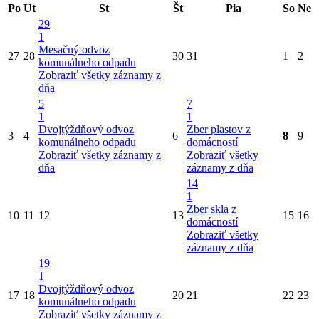
Po
Ut
St
Št
Pia
So
Ne
29
1
Mesačný odvoz
27
28
30
31
1
2
komunálneho odpadu
Zobraziť všetky záznamy z
dňa
5
7
1
1
Dvojtýždňový odvoz
Zber plastov z
3
4
6
8
9
komunálneho odpadu
domácností
Zobraziť všetky záznamy z
Zobraziť všetky
dňa
záznamy z dňa
14
1
Zber skla z
10
11
12
13
15
16
domácností
Zobraziť všetky
záznamy z dňa
19
1
Dvojtýždňový odvoz
17
18
20
21
22
23
komunálneho odpadu
Zobraziť všetky záznamy z