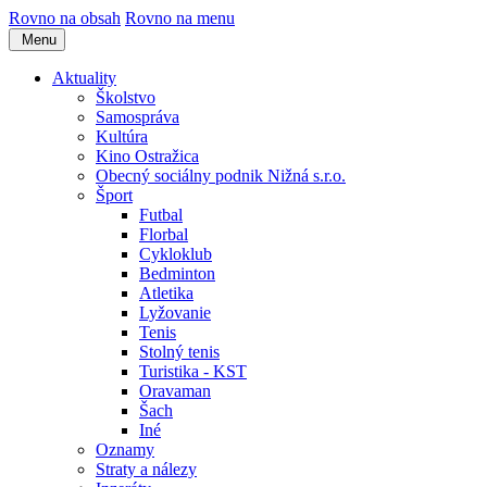
Rovno na obsah
Rovno na menu
Menu
Aktuality
Školstvo
Samospráva
Kultúra
Kino Ostražica
Obecný sociálny podnik Nižná s.r.o.
Šport
Futbal
Florbal
Cykloklub
Bedminton
Atletika
Lyžovanie
Tenis
Stolný tenis
Turistika - KST
Oravaman
Šach
Iné
Oznamy
Straty a nálezy