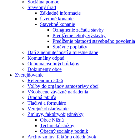
Sociálna pomoc
Stavebný úrad
Základné informácie
Územné konanie
Stavebné konanie
Oznámenie začatia stavby
Predĺženie lehoty výstavby
Predĺženie platnosti stavebného povolenia
Správne poplatky
Daň z nehnuteľností a miestne dane
Komunálny odpad
Ochrana osobných údajov
Dokumenty obce
Zverejňovanie
Referendum 2026
Voľby do orgánov samosprávy obcí
Všeobecne záväzné nariadenia
Úradná tabuľa
Tlačivá a formuláre
Verejné obstarávanie
Zmluvy, faktúry,objednávky
Obec Nižná
Technické služby
Obecný sociálny podnik
Archív zmlúv, faktúr a objednávok