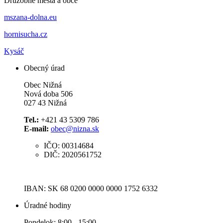
Družobné mestá a obce
mszana-dolna.eu
hornisucha.cz
Kysáč
Obecný úrad
Obec Nižná
Nová doba 506
027 43 Nižná
Tel.:
+421 43 5309 786
E-mail:
obec@nizna.sk
IČO: 00314684
DIČ: 2020561752
IBAN: SK 68 0200 0000 0000 1752 6332
Úradné hodiny
Pondelok: 8:00 - 15:00