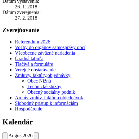
Dátum vystavenia:
26. 1. 2018
Dátum zverejnenia:
27. 2. 2018
Zverejňovanie
Referendum 2026
Voľby do orgánov samosprávy obcí
Všeobecne záväzné nariadenia
Úradná tabuľa
Tlačivá a formuláre
Verejné obstarávanie
Zmluvy, faktúry,objednávky
Obec Nižná
Technické služby
Obecný sociálny podnik
Archív zmlúv, faktúr a objednávok
Slobodný prístup k informáciám
Hospodárenie
Kalendár
August
2026