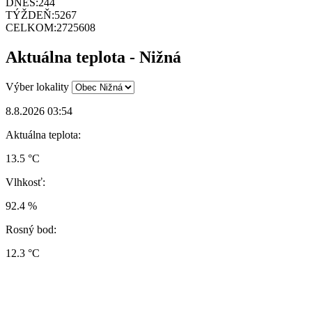
DNES:
244
TÝŽDEŇ:
5267
CELKOM:
2725608
Aktuálna teplota - Nižná
Výber lokality
8.8.2026 03:54
Aktuálna teplota:
13.5 °C
Vlhkosť:
92.4 %
Rosný bod:
12.3 °C