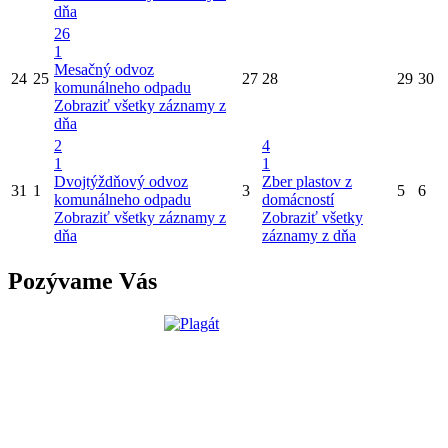
dňa
26
1
Mesačný odvoz
24
25
27
28
29
30
komunálneho odpadu
Zobraziť všetky záznamy z
dňa
2
4
1
1
Dvojtýždňový odvoz
Zber plastov z
31
1
3
5
6
komunálneho odpadu
domácností
Zobraziť všetky záznamy z
Zobraziť všetky
dňa
záznamy z dňa
Pozývame Vás