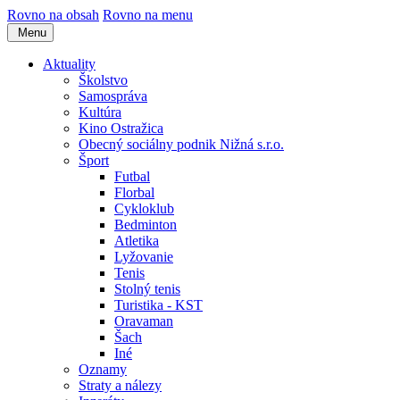
Rovno na obsah
Rovno na menu
Menu
Aktuality
Školstvo
Samospráva
Kultúra
Kino Ostražica
Obecný sociálny podnik Nižná s.r.o.
Šport
Futbal
Florbal
Cykloklub
Bedminton
Atletika
Lyžovanie
Tenis
Stolný tenis
Turistika - KST
Oravaman
Šach
Iné
Oznamy
Straty a nálezy