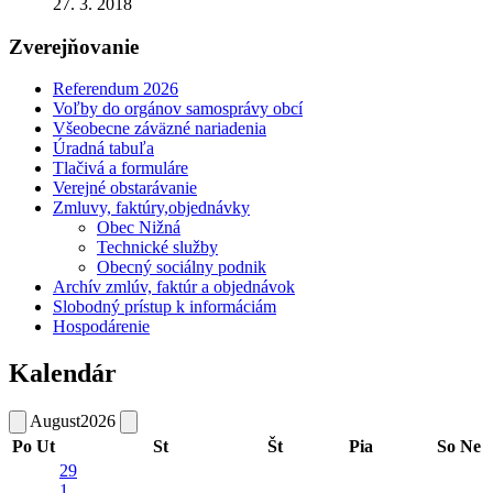
27. 3. 2018
Zverejňovanie
Referendum 2026
Voľby do orgánov samosprávy obcí
Všeobecne záväzné nariadenia
Úradná tabuľa
Tlačivá a formuláre
Verejné obstarávanie
Zmluvy, faktúry,objednávky
Obec Nižná
Technické služby
Obecný sociálny podnik
Archív zmlúv, faktúr a objednávok
Slobodný prístup k informáciám
Hospodárenie
Kalendár
August
2026
Po
Ut
St
Št
Pia
So
Ne
29
1