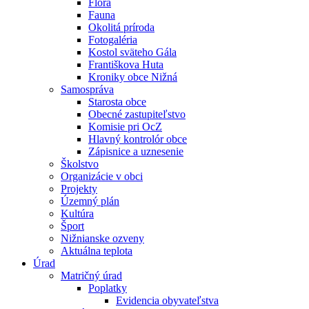
Flóra
Fauna
Okolitá príroda
Fotogaléria
Kostol sväteho Gála
Františkova Huta
Kroniky obce Nižná
Samospráva
Starosta obce
Obecné zastupiteľstvo
Komisie pri OcZ
Hlavný kontrolór obce
Zápisnice a uznesenie
Školstvo
Organizácie v obci
Projekty
Územný plán
Kultúra
Šport
Nižnianske ozveny
Aktuálna teplota
Úrad
Matričný úrad
Poplatky
Evidencia obyvateľstva