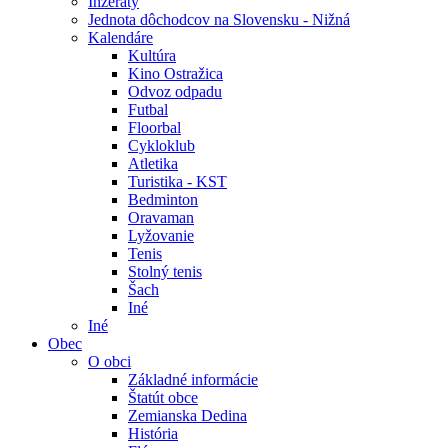
Inzeráty
Jednota dôchodcov na Slovensku - Nižná
Kalendáre
Kultúra
Kino Ostražica
Odvoz odpadu
Futbal
Floorbal
Cykloklub
Atletika
Turistika - KST
Bedminton
Oravaman
Lyžovanie
Tenis
Stolný tenis
Šach
Iné
Iné
Obec
O obci
Základné informácie
Štatút obce
Zemianska Dedina
História