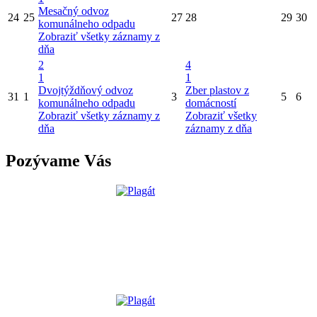
Mesačný odvoz
24
25
27
28
29
30
komunálneho odpadu
Zobraziť všetky záznamy z
dňa
2
4
1
1
Dvojtýždňový odvoz
Zber plastov z
31
1
3
5
6
komunálneho odpadu
domácností
Zobraziť všetky záznamy z
Zobraziť všetky
dňa
záznamy z dňa
Pozývame Vás