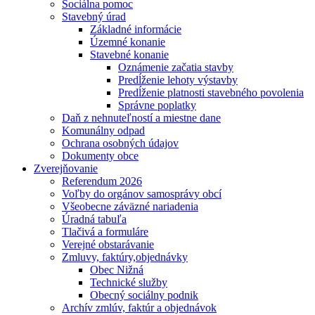
Sociálna pomoc
Stavebný úrad
Základné informácie
Územné konanie
Stavebné konanie
Oznámenie začatia stavby
Predĺženie lehoty výstavby
Predĺženie platnosti stavebného povolenia
Správne poplatky
Daň z nehnuteľností a miestne dane
Komunálny odpad
Ochrana osobných údajov
Dokumenty obce
Zverejňovanie
Referendum 2026
Voľby do orgánov samosprávy obcí
Všeobecne záväzné nariadenia
Úradná tabuľa
Tlačivá a formuláre
Verejné obstarávanie
Zmluvy, faktúry,objednávky
Obec Nižná
Technické služby
Obecný sociálny podnik
Archív zmlúv, faktúr a objednávok