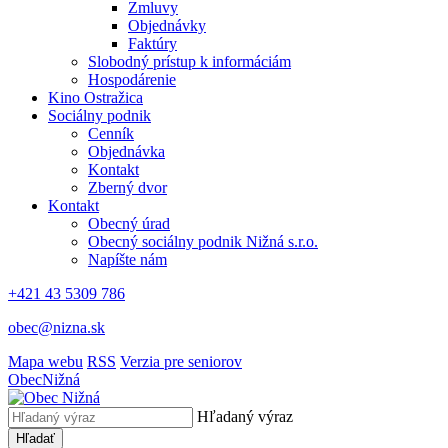
Zmluvy
Objednávky
Faktúry
Slobodný prístup k informáciám
Hospodárenie
Kino Ostražica
Sociálny podnik
Cenník
Objednávka
Kontakt
Zberný dvor
Kontakt
Obecný úrad
Obecný sociálny podnik Nižná s.r.o.
Napíšte nám
+421 43 5309 786
obec@nizna.sk
Mapa webu
RSS
Verzia pre seniorov
Obec
Nižná
Hľadaný výraz
Hľadať