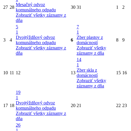
Mesačný odvoz
27
28
30
31
1
2
komunálneho odpadu
Zobraziť všetky záznamy z
dňa
5
7
1
1
Dvojtýždňový odvoz
Zber plastov z
3
4
6
8
9
komunálneho odpadu
domácností
Zobraziť všetky záznamy z
Zobraziť všetky
dňa
záznamy z dňa
14
1
Zber skla z
10
11
12
13
15
16
domácností
Zobraziť všetky
záznamy z dňa
19
1
Dvojtýždňový odvoz
17
18
20
21
22
23
komunálneho odpadu
Zobraziť všetky záznamy z
dňa
26
1