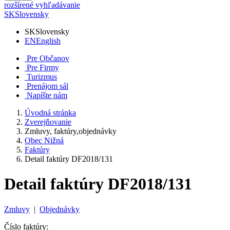
rozšírené vyhľadávanie
SK
Slovensky
SK
Slovensky
EN
English
Pre Občanov
Pre Firmy
Turizmus
Prenájom sál
Napíšte nám
Úvodná stránka
Zverejňovanie
Zmluvy, faktúry,objednávky
Obec Nižná
Faktúry
Detail faktúry DF2018/131
Detail faktúry DF2018/131
Zmluvy
|
Objednávky
Číslo faktúry: