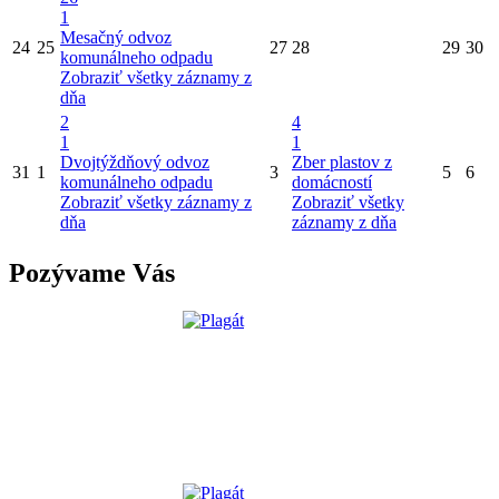
1
Mesačný odvoz
24
25
27
28
29
30
komunálneho odpadu
Zobraziť všetky záznamy z
dňa
2
4
1
1
Dvojtýždňový odvoz
Zber plastov z
31
1
3
5
6
komunálneho odpadu
domácností
Zobraziť všetky záznamy z
Zobraziť všetky
dňa
záznamy z dňa
Pozývame Vás