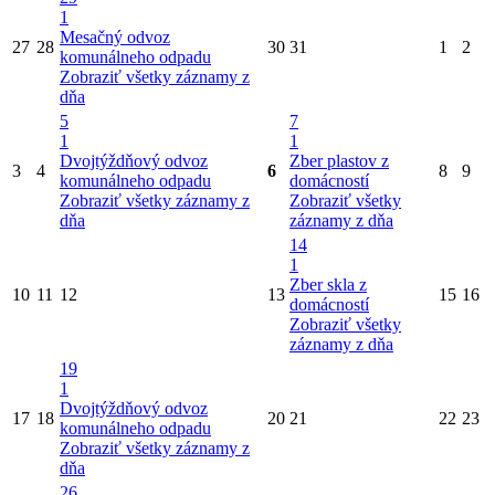
1
Mesačný odvoz
27
28
30
31
1
2
komunálneho odpadu
Zobraziť všetky záznamy z
dňa
5
7
1
1
Dvojtýždňový odvoz
Zber plastov z
3
4
6
8
9
komunálneho odpadu
domácností
Zobraziť všetky záznamy z
Zobraziť všetky
dňa
záznamy z dňa
14
1
Zber skla z
10
11
12
13
15
16
domácností
Zobraziť všetky
záznamy z dňa
19
1
Dvojtýždňový odvoz
17
18
20
21
22
23
komunálneho odpadu
Zobraziť všetky záznamy z
dňa
26