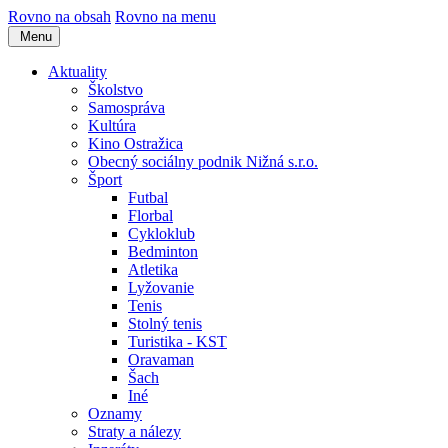
Rovno na obsah
Rovno na menu
Menu
Aktuality
Školstvo
Samospráva
Kultúra
Kino Ostražica
Obecný sociálny podnik Nižná s.r.o.
Šport
Futbal
Florbal
Cykloklub
Bedminton
Atletika
Lyžovanie
Tenis
Stolný tenis
Turistika - KST
Oravaman
Šach
Iné
Oznamy
Straty a nálezy