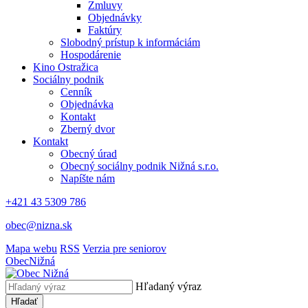
Zmluvy
Objednávky
Faktúry
Slobodný prístup k informáciám
Hospodárenie
Kino Ostražica
Sociálny podnik
Cenník
Objednávka
Kontakt
Zberný dvor
Kontakt
Obecný úrad
Obecný sociálny podnik Nižná s.r.o.
Napíšte nám
+421 43 5309 786
obec@nizna.sk
Mapa webu
RSS
Verzia pre seniorov
Obec
Nižná
Hľadaný výraz
Hľadať