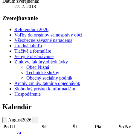
Dátum zverejnenia:
27. 2. 2018
Zverejňovanie
Referendum 2026
Voľby do orgánov samosprávy obcí
Všeobecne záväzné nariadenia
Úradná tabuľa
Tlačivá a formuláre
Verejné obstarávanie
Zmluvy, faktúry,objednávky
Obec Nižná
Technické služby
Obecný sociálny podnik
Archív zmlúv, faktúr a objednávok
Slobodný prístup k informáciám
Hospodárenie
Kalendár
August
2026
Po
Ut
St
Št
Pia
So
Ne
29