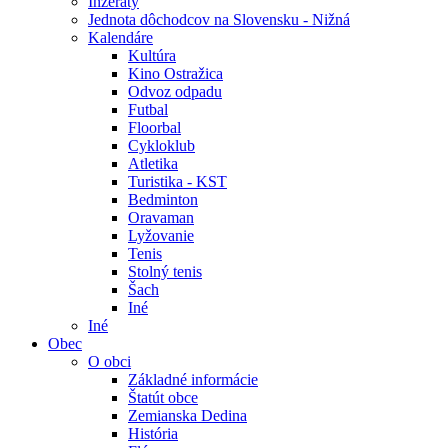
Inzeráty
Jednota dôchodcov na Slovensku - Nižná
Kalendáre
Kultúra
Kino Ostražica
Odvoz odpadu
Futbal
Floorbal
Cykloklub
Atletika
Turistika - KST
Bedminton
Oravaman
Lyžovanie
Tenis
Stolný tenis
Šach
Iné
Iné
Obec
O obci
Základné informácie
Štatút obce
Zemianska Dedina
História