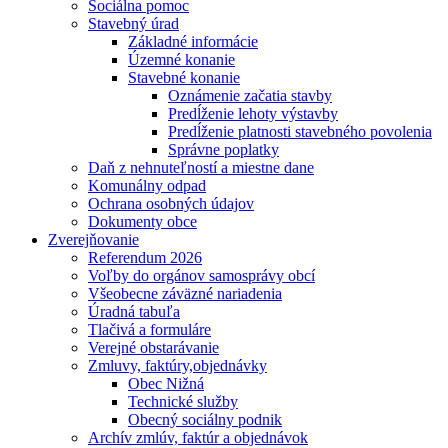
Sociálna pomoc
Stavebný úrad
Základné informácie
Územné konanie
Stavebné konanie
Oznámenie začatia stavby
Predĺženie lehoty výstavby
Predĺženie platnosti stavebného povolenia
Správne poplatky
Daň z nehnuteľností a miestne dane
Komunálny odpad
Ochrana osobných údajov
Dokumenty obce
Zverejňovanie
Referendum 2026
Voľby do orgánov samosprávy obcí
Všeobecne záväzné nariadenia
Úradná tabuľa
Tlačivá a formuláre
Verejné obstarávanie
Zmluvy, faktúry,objednávky
Obec Nižná
Technické služby
Obecný sociálny podnik
Archív zmlúv, faktúr a objednávok