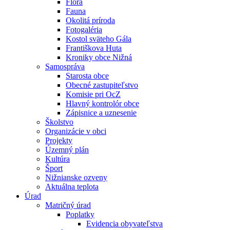
Flóra
Fauna
Okolitá príroda
Fotogaléria
Kostol sväteho Gála
Františkova Huta
Kroniky obce Nižná
Samospráva
Starosta obce
Obecné zastupiteľstvo
Komisie pri OcZ
Hlavný kontrolór obce
Zápisnice a uznesenie
Školstvo
Organizácie v obci
Projekty
Územný plán
Kultúra
Šport
Nižnianske ozveny
Aktuálna teplota
Úrad
Matričný úrad
Poplatky
Evidencia obyvateľstva