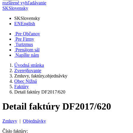
rozšírené vyhľadávanie
SK
Slovensky
SK
Slovensky
EN
English
Pre Občanov
Pre Firmy
Turizmus
Prenájom sál
Napíšte nám
Úvodná stránka
Zverejňovanie
Zmluvy, faktúry,objednávky
Obec Nižná
Faktúry
Detail faktúry DF2017/620
Detail faktúry DF2017/620
Zmluvy
|
Objednávky
Číslo faktúry: