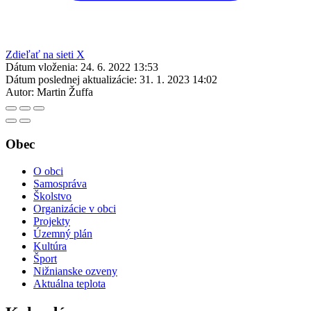
Zdieľať na sieti X
Dátum vloženia:
24. 6. 2022 13:53
Dátum poslednej aktualizácie:
31. 1. 2023 14:02
Autor:
Martin Žuffa
Obec
O obci
Samospráva
Školstvo
Organizácie v obci
Projekty
Územný plán
Kultúra
Šport
Nižnianske ozveny
Aktuálna teplota