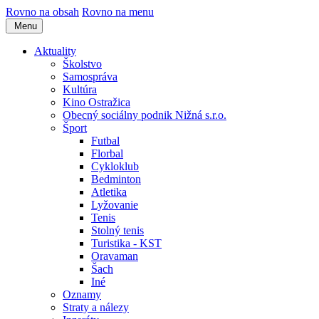
Rovno na obsah
Rovno na menu
Menu
Aktuality
Školstvo
Samospráva
Kultúra
Kino Ostražica
Obecný sociálny podnik Nižná s.r.o.
Šport
Futbal
Florbal
Cykloklub
Bedminton
Atletika
Lyžovanie
Tenis
Stolný tenis
Turistika - KST
Oravaman
Šach
Iné
Oznamy
Straty a nálezy