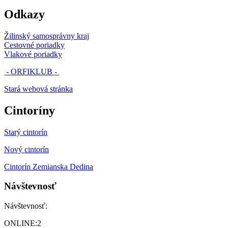
Odkazy
Žilinský samosprávny kraj
Cestovné poriadky
Vlakové poriadky
- ORFIKLUB -
Stará webová stránka
Cintoríny
Starý cintorín
Nový cintorín
Cintorín Zemianska Dedina
Návštevnosť
Návštevnosť:
ONLINE:
2