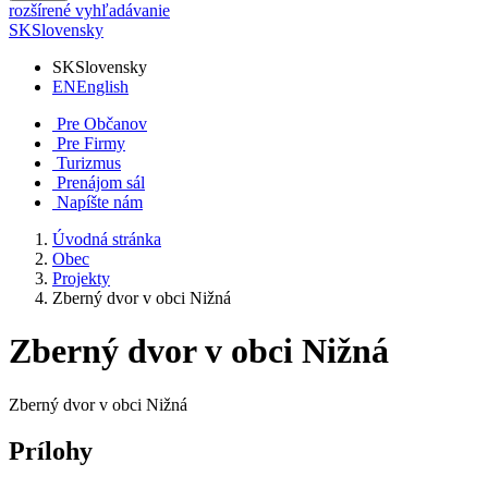
rozšírené vyhľadávanie
SK
Slovensky
SK
Slovensky
EN
English
Pre Občanov
Pre Firmy
Turizmus
Prenájom sál
Napíšte nám
Úvodná stránka
Obec
Projekty
Zberný dvor v obci Nižná
Zberný dvor v obci Nižná
Zberný dvor v obci Nižná
Prílohy