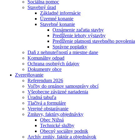
Sociálna pomoc
Stavebný úrad
Základné informácie
Územné konanie
Stavebné konanie
Oznámenie začatia stavby
Predĺženie lehoty výstavby
Predĺženie platnosti stavebného povolenia
Správne poplatky
Daň z nehnuteľností a miestne dane
Komunálny odpad
Ochrana osobných údajov
Dokumenty obce
Zverejňovanie
Referendum 2026
Voľby do orgánov samosprávy obcí
Všeobecne záväzné nariadenia
Úradná tabuľa
Tlačivá a formuláre
Verejné obstarávanie
Zmluvy, faktúry,objednávky
Obec Nižná
Technické služby
Obecný sociálny podnik
Archív zmlúv, faktúr a objednávok