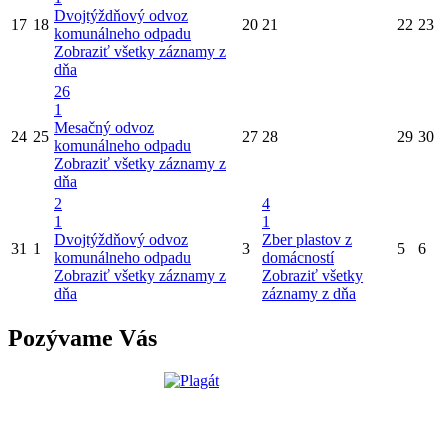
Dvojtýždňový odvoz
17
18
20
21
22
23
komunálneho odpadu
Zobraziť všetky záznamy z
dňa
26
1
Mesačný odvoz
24
25
27
28
29
30
komunálneho odpadu
Zobraziť všetky záznamy z
dňa
2
4
1
1
Dvojtýždňový odvoz
Zber plastov z
31
1
3
5
6
komunálneho odpadu
domácností
Zobraziť všetky záznamy z
Zobraziť všetky
dňa
záznamy z dňa
Pozývame Vás