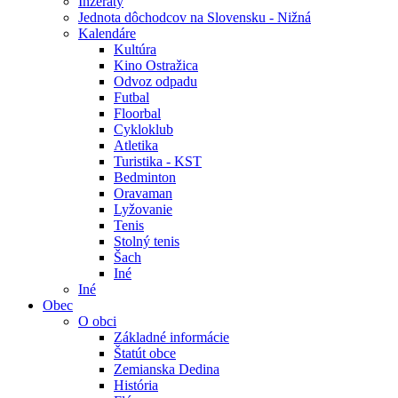
Inzeráty
Jednota dôchodcov na Slovensku - Nižná
Kalendáre
Kultúra
Kino Ostražica
Odvoz odpadu
Futbal
Floorbal
Cykloklub
Atletika
Turistika - KST
Bedminton
Oravaman
Lyžovanie
Tenis
Stolný tenis
Šach
Iné
Iné
Obec
O obci
Základné informácie
Štatút obce
Zemianska Dedina
História