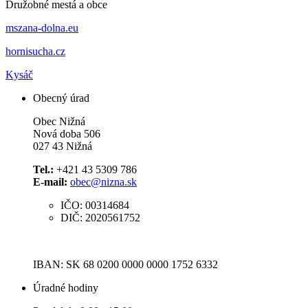
Družobné mestá a obce
mszana-dolna.eu
hornisucha.cz
Kysáč
Obecný úrad
Obec Nižná
Nová doba 506
027 43 Nižná
Tel.:
+421 43 5309 786
E-mail:
obec@nizna.sk
IČO: 00314684
DIČ: 2020561752
IBAN: SK 68 0200 0000 0000 1752 6332
Úradné hodiny