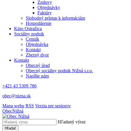
Zmluvy
Objednávky
Faktúry
Slobodný prístup k informáciám
Hospodárenie
Kino Ostražica
Sociálny podnik
Cenník
Objednávka
Kontakt
Zberný dvor
Kontakt
Obecný úrad
Obecný sociálny podnik Nižná s.r.o.
Napíšte nám
+421 43 5309 786
obec@nizna.sk
Mapa webu
RSS
Verzia pre seniorov
Obec
Nižná
Hľadaný výraz
Hľadať