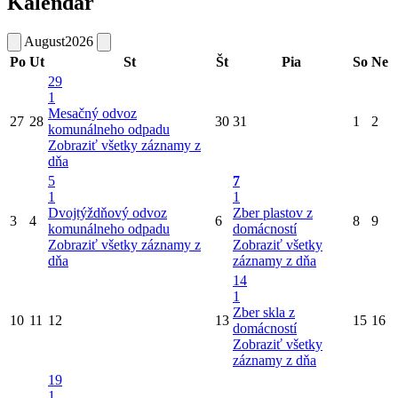
Kalendár
August
2026
Po
Ut
St
Št
Pia
So
Ne
29
1
Mesačný odvoz
27
28
30
31
1
2
komunálneho odpadu
Zobraziť všetky záznamy z
dňa
5
7
1
1
Dvojtýždňový odvoz
Zber plastov z
3
4
6
8
9
komunálneho odpadu
domácností
Zobraziť všetky záznamy z
Zobraziť všetky
dňa
záznamy z dňa
14
1
Zber skla z
10
11
12
13
15
16
domácností
Zobraziť všetky
záznamy z dňa
19
1