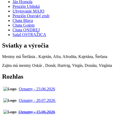
Ján Homola
Penzión Uhliská
Ubytovanie MAJO
Penzión Oravský zrub
Chata Blava
Chata Golem
Chata ONDREJ
Salaš OSTRAŽICA
Sviatky a výročia
Meniny má
Štefánia
, Kajetán, Afra, Afrodita, Kajetána, Štefana
Zajtra má meniny
Oskár
, Donát, Hartvig, Virgín, Donáta, Virgínia
Rozhlas
Oznamy - 23.06.2026
Oznamy - 20.07.2026
Oznamy - 15.06.2026