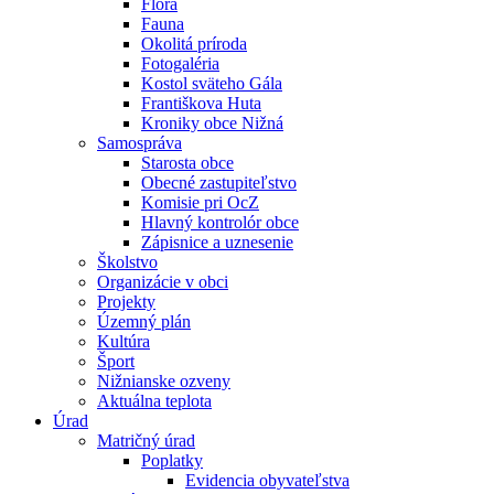
Flóra
Fauna
Okolitá príroda
Fotogaléria
Kostol sväteho Gála
Františkova Huta
Kroniky obce Nižná
Samospráva
Starosta obce
Obecné zastupiteľstvo
Komisie pri OcZ
Hlavný kontrolór obce
Zápisnice a uznesenie
Školstvo
Organizácie v obci
Projekty
Územný plán
Kultúra
Šport
Nižnianske ozveny
Aktuálna teplota
Úrad
Matričný úrad
Poplatky
Evidencia obyvateľstva