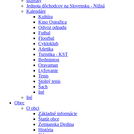
Inzeráty
Jednota dôchodcov na Slovensku - Nižná
Kalendáre
Kultúra
Kino Ostražica
Odvoz odpadu
Futbal
Floorbal
Cykloklub
Atletika
Turistika - KST
Bedminton
Oravaman
Lyžovanie
Tenis
Stolný tenis
Šach
Iné
Iné
Obec
O obci
Základné informácie
Štatút obce
Zemianska Dedina
História