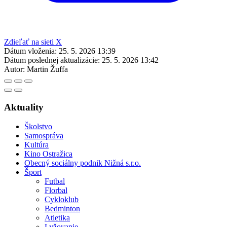
Zdieľať na sieti X
Dátum vloženia:
25. 5. 2026 13:39
Dátum poslednej aktualizácie:
25. 5. 2026 13:42
Autor:
Martin Žuffa
Aktuality
Školstvo
Samospráva
Kultúra
Kino Ostražica
Obecný sociálny podnik Nižná s.r.o.
Šport
Futbal
Florbal
Cykloklub
Bedminton
Atletika
Lyžovanie