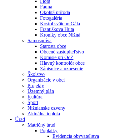
Flóra
Fauna
Okolitá príroda
Fotogaléria
Kostol sväteho Gála
Františkova Huta
Kroniky obce Nižná
Samospráva
Starosta obce
Obecné zastupiteľstvo
Komisie pri OcZ
Hlavný kontrolór obce
Zápisnice a uznesenie
Školstvo
Organizácie v obci
Projekty
Územný plán
Kultúra
Šport
Nižnianske ozveny
Aktuálna teplota
Úrad
Matričný úrad
Poplatky
Evidencia obyvateľstva