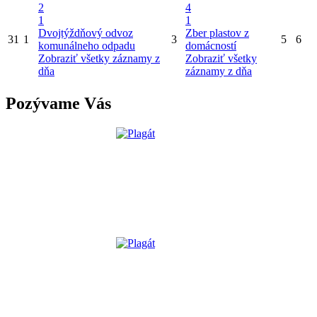
2
4
1
1
Dvojtýždňový odvoz
Zber plastov z
31
1
3
5
6
komunálneho odpadu
domácností
Zobraziť všetky záznamy z
Zobraziť všetky
dňa
záznamy z dňa
Pozývame Vás