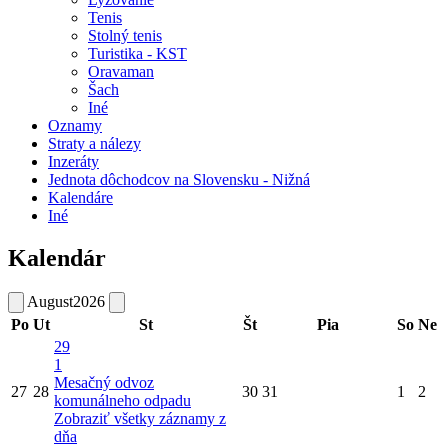
Tenis
Stolný tenis
Turistika - KST
Oravaman
Šach
Iné
Oznamy
Straty a nálezy
Inzeráty
Jednota dôchodcov na Slovensku - Nižná
Kalendáre
Iné
Kalendár
August
2026
Po
Ut
St
Št
Pia
So
Ne
29
1
Mesačný odvoz
27
28
30
31
1
2
komunálneho odpadu
Zobraziť všetky záznamy z
dňa