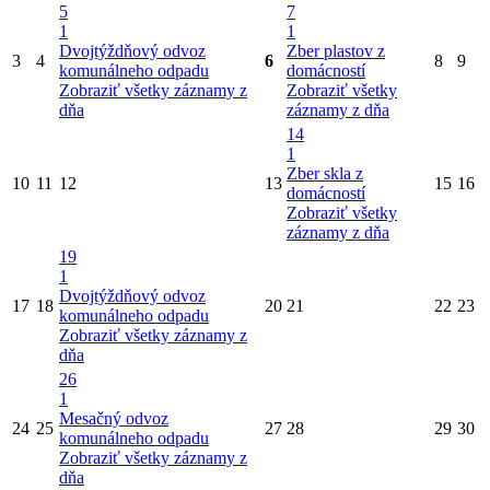
5
7
1
1
Dvojtýždňový odvoz
Zber plastov z
3
4
6
8
9
komunálneho odpadu
domácností
Zobraziť všetky záznamy z
Zobraziť všetky
dňa
záznamy z dňa
14
1
Zber skla z
10
11
12
13
15
16
domácností
Zobraziť všetky
záznamy z dňa
19
1
Dvojtýždňový odvoz
17
18
20
21
22
23
komunálneho odpadu
Zobraziť všetky záznamy z
dňa
26
1
Mesačný odvoz
24
25
27
28
29
30
komunálneho odpadu
Zobraziť všetky záznamy z
dňa