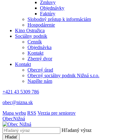
Zmluvy
Objednávky
Faktúry
Slobodný prístup k informáciám
Hospodárenie
Kino Ostražica
Sociálny podnik
Cenník
Objednávka
Kontakt
Zberný dvor
Kontakt
Obecný úrad
Obecný sociálny podnik Nižná s.r.o.
Napíšte nám
+421 43 5309 786
obec@nizna.sk
Mapa webu
RSS
Verzia pre seniorov
Obec
Nižná
Hľadaný výraz
Hľadať