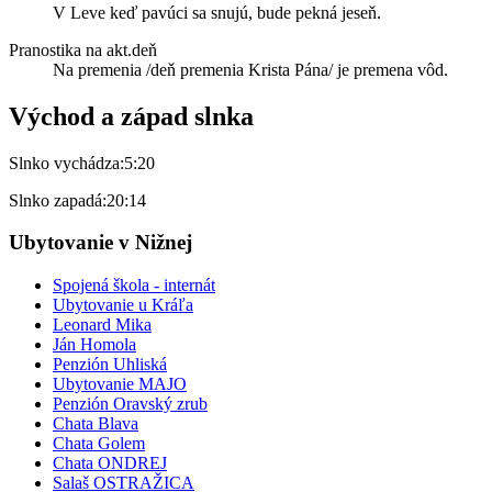
V Leve keď pavúci sa snujú, bude pekná jeseň.
Pranostika na akt.deň
Na premenia /deň premenia Krista Pána/ je premena vôd.
Východ a západ slnka
Slnko vychádza:
5:20
Slnko zapadá:
20:14
Ubytovanie v Nižnej
Spojená škola - internát
Ubytovanie u Kráľa
Leonard Mika
Ján Homola
Penzión Uhliská
Ubytovanie MAJO
Penzión Oravský zrub
Chata Blava
Chata Golem
Chata ONDREJ
Salaš OSTRAŽICA