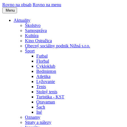
Rovno na obsah
Rovno na menu
Menu
Aktuality
Školstvo
Samospráva
Kultúra
Kino Ostražica
Obecný sociálny podnik Nižná s.r.o.
Šport
Futbal
Florbal
Cykloklub
Bedminton
Atletika
Lyžovanie
Tenis
Stolný tenis
Turistika - KST
Oravaman
Šach
Iné
Oznamy
Straty a nálezy