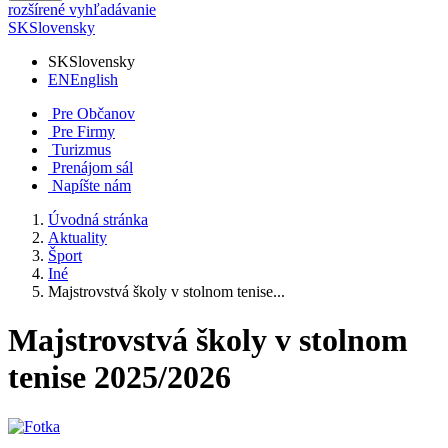
rozšírené vyhľadávanie
SK
Slovensky
SK
Slovensky
EN
English
Pre Občanov
Pre Firmy
Turizmus
Prenájom sál
Napíšte nám
Úvodná stránka
Aktuality
Šport
Iné
Majstrovstvá školy v stolnom tenise...
Majstrovstvá školy v stolnom
tenise 2025/2026