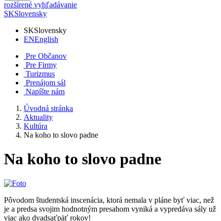
rozšírené vyhľadávanie
SK
Slovensky
SK
Slovensky
EN
English
Pre Občanov
Pre Firmy
Turizmus
Prenájom sál
Napíšte nám
Úvodná stránka
Aktuality
Kultúra
Na koho to slovo padne
Na koho to slovo padne
Pôvodom študentská inscenácia, ktorá nemala v pláne byť viac, než
je a predsa svojim hodnotným presahom vyniká a vypredáva sály už
viac ako dvadsaťpäť rokov!