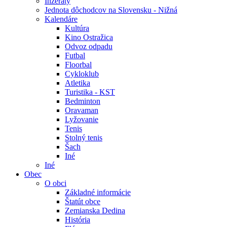
Inzeráty
Jednota dôchodcov na Slovensku - Nižná
Kalendáre
Kultúra
Kino Ostražica
Odvoz odpadu
Futbal
Floorbal
Cykloklub
Atletika
Turistika - KST
Bedminton
Oravaman
Lyžovanie
Tenis
Stolný tenis
Šach
Iné
Iné
Obec
O obci
Základné informácie
Štatút obce
Zemianska Dedina
História