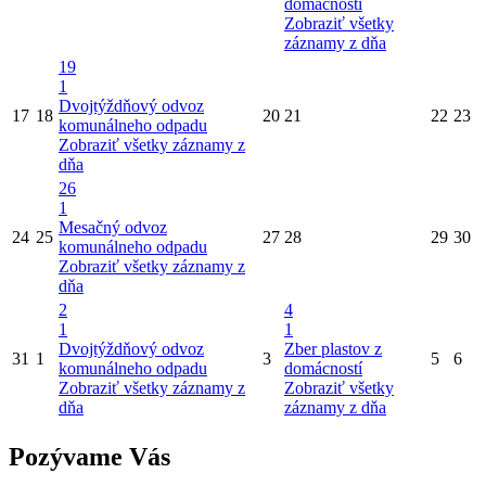
domácností
Zobraziť všetky
záznamy z dňa
19
1
Dvojtýždňový odvoz
17
18
20
21
22
23
komunálneho odpadu
Zobraziť všetky záznamy z
dňa
26
1
Mesačný odvoz
24
25
27
28
29
30
komunálneho odpadu
Zobraziť všetky záznamy z
dňa
2
4
1
1
Dvojtýždňový odvoz
Zber plastov z
31
1
3
5
6
komunálneho odpadu
domácností
Zobraziť všetky záznamy z
Zobraziť všetky
dňa
záznamy z dňa
Pozývame Vás