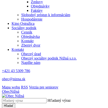
Zmluvy
Objednávky
Faktúry
Slobodný prístup k informáciám
Hospodárenie
Kino Ostražica
Sociálny podnik
Cenník
Objednávka
Kontakt
Zberný dvor
Kontakt
Obecný úrad
Obecný sociálny podnik Nižná s.r.o.
Napíšte nám
+421 43 5309 786
obec@nizna.sk
Mapa webu
RSS
Verzia pre seniorov
Obec
Nižná
Hľadaný výraz
Hľadať