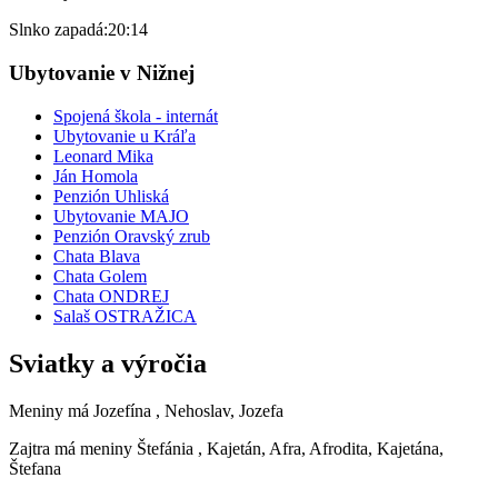
Slnko zapadá:
20:14
Ubytovanie v Nižnej
Spojená škola - internát
Ubytovanie u Kráľa
Leonard Mika
Ján Homola
Penzión Uhliská
Ubytovanie MAJO
Penzión Oravský zrub
Chata Blava
Chata Golem
Chata ONDREJ
Salaš OSTRAŽICA
Sviatky a výročia
Meniny má
Jozefína
, Nehoslav, Jozefa
Zajtra má meniny
Štefánia
, Kajetán, Afra, Afrodita, Kajetána,
Štefana