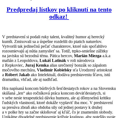
Predpredaj lístkov po kliknutí na tento
odkaz!
V predstavení si podali ruky talent, kvalitný humor aj herecký
kumšt. Zmixovali sa a úspešne rozdelili do piatich naturelov.
Vytvorili tak jedinečnú pečať charakterov, ktoré nás spoľahlivo
rozosmievajú aj nútia zamyslieť sa. Totiž, trpko-smiešne zážitky
na javisku sú bezodná téma. Pätica hercov,
Marián Miezga
a.k.a
mafián z Leopoldova,
Lukáš Latinák
v roli národovca
z Repkoviec,
Juraj Kemka
alias urečnený bonzák so zápalom
močového mechúra,
Vladimír Kobielsky
sťa Urodzený aristokrat
a
Róbert Jakab
ako Intelektuál, dodáva predstaveniu šťavu, istú
dramatiku, vhľad, ale aj nadhľad.
Hra napísaná koncom búrlivých šesťdesiatych rokov a na Slovensku
skúšaná „len“ ako ročníková práca koncom deväťdesiatych, si
v sebe nesie terapeutickú dávku humoru, ale aj dômyselnú kritiku
ľudských vlastností, ktoré dokáže vyplaviť iba moc. V predstavení
sa presúva zbraň ako obdoba sily od jednej postavy k druhej
a v polke hry sa začne skloňovať aj kľúč, čo je znamením slobody.
Unikátne divadelné predstavenie križuje krajinou, aby potešilo svoje