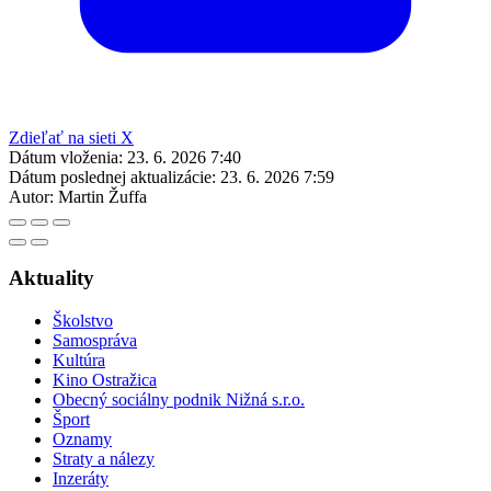
Zdieľať na sieti X
Dátum vloženia:
23. 6. 2026 7:40
Dátum poslednej aktualizácie:
23. 6. 2026 7:59
Autor:
Martin Žuffa
Aktuality
Školstvo
Samospráva
Kultúra
Kino Ostražica
Obecný sociálny podnik Nižná s.r.o.
Šport
Oznamy
Straty a nálezy
Inzeráty