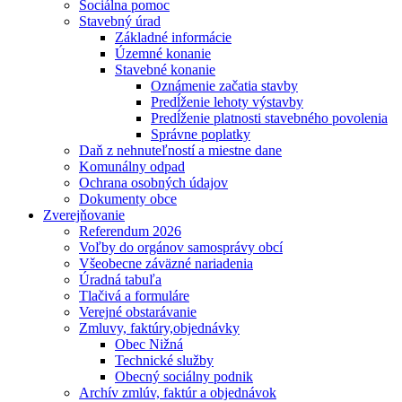
Sociálna pomoc
Stavebný úrad
Základné informácie
Územné konanie
Stavebné konanie
Oznámenie začatia stavby
Predĺženie lehoty výstavby
Predĺženie platnosti stavebného povolenia
Správne poplatky
Daň z nehnuteľností a miestne dane
Komunálny odpad
Ochrana osobných údajov
Dokumenty obce
Zverejňovanie
Referendum 2026
Voľby do orgánov samosprávy obcí
Všeobecne záväzné nariadenia
Úradná tabuľa
Tlačivá a formuláre
Verejné obstarávanie
Zmluvy, faktúry,objednávky
Obec Nižná
Technické služby
Obecný sociálny podnik
Archív zmlúv, faktúr a objednávok