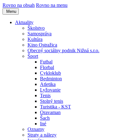
Rovno na obsah
Rovno na menu
Menu
Aktuality
Školstvo
Samospráva
Kultúra
Kino Ostražica
Obecný sociálny podnik Nižná s.r.o.
Šport
Futbal
Florbal
Cykloklub
Bedminton
Atletika
Lyžovanie
Tenis
Stolný tenis
Turistika - KST
Oravaman
Šach
Iné
Oznamy
Straty a nálezy