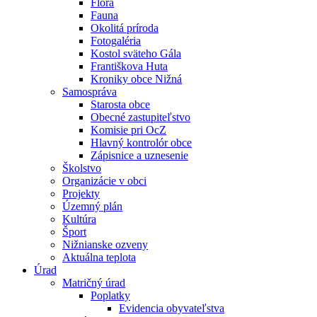
Flóra
Fauna
Okolitá príroda
Fotogaléria
Kostol sväteho Gála
Františkova Huta
Kroniky obce Nižná
Samospráva
Starosta obce
Obecné zastupiteľstvo
Komisie pri OcZ
Hlavný kontrolór obce
Zápisnice a uznesenie
Školstvo
Organizácie v obci
Projekty
Územný plán
Kultúra
Šport
Nižnianske ozveny
Aktuálna teplota
Úrad
Matričný úrad
Poplatky
Evidencia obyvateľstva