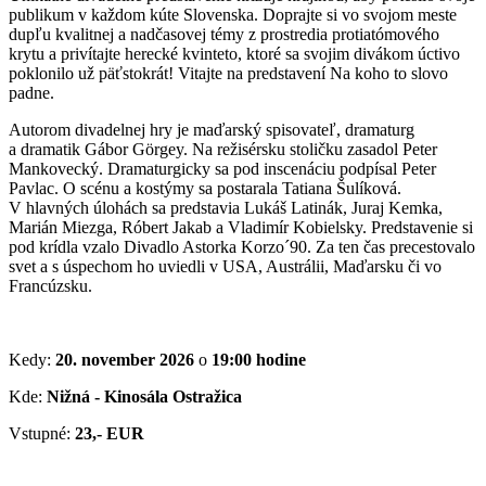
publikum v každom kúte Slovenska. Doprajte si vo svojom meste
dupľu kvalitnej a nadčasovej témy z prostredia protiatómového
krytu a privítajte herecké kvinteto, ktoré sa svojim divákom úctivo
poklonilo už päťstokrát! Vitajte na predstavení Na koho to slovo
padne.
Autorom divadelnej hry je maďarský spisovateľ, dramaturg
a dramatik Gábor Görgey. Na režisérsku stoličku zasadol Peter
Mankovecký. Dramaturgicky sa pod inscenáciu podpísal Peter
Pavlac. O scénu a kostýmy sa postarala Tatiana Šulíková.
V hlavných úlohách sa predstavia Lukáš Latinák, Juraj Kemka,
Marián Miezga, Róbert Jakab a Vladimír Kobielsky. Predstavenie si
pod krídla vzalo Divadlo Astorka Korzo´90. Za ten čas precestovalo
svet a s úspechom ho uviedli v USA, Austrálii, Maďarsku či vo
Francúzsku.
Kedy:
20. november 2026
o
19:00 hodine
Kde:
Nižná - Kinosála Ostražica
Vstupné:
23,- EUR