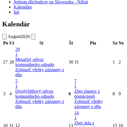
Jednota dôchodcov na Slovensku - Nižná
Kalendáre
Iné
Kalendár
August
2026
Po
Ut
St
Št
Pia
So
Ne
29
1
Mesačný odvoz
27
28
30
31
1
2
komunálneho odpadu
Zobraziť všetky záznamy z
dňa
5
7
1
1
Dvojtýždňový odvoz
Zber plastov z
3
4
6
8
9
komunálneho odpadu
domácností
Zobraziť všetky záznamy z
Zobraziť všetky
dňa
záznamy z dňa
14
1
Zber skla z
10
11
12
13
15
16