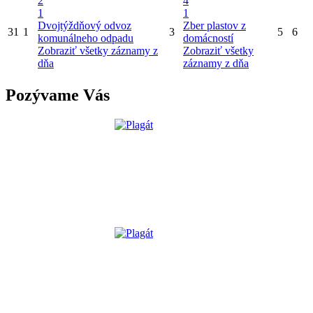
2
4
1
1
Dvojtýždňový odvoz
Zber plastov z
31
1
3
5
6
komunálneho odpadu
domácností
Zobraziť všetky záznamy z
Zobraziť všetky
dňa
záznamy z dňa
Pozývame Vás