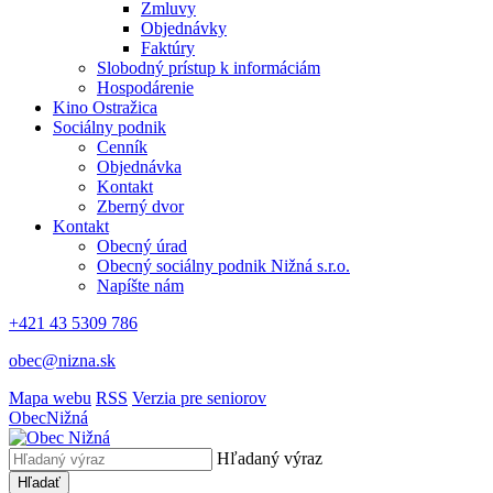
Zmluvy
Objednávky
Faktúry
Slobodný prístup k informáciám
Hospodárenie
Kino Ostražica
Sociálny podnik
Cenník
Objednávka
Kontakt
Zberný dvor
Kontakt
Obecný úrad
Obecný sociálny podnik Nižná s.r.o.
Napíšte nám
+421 43 5309 786
obec@nizna.sk
Mapa webu
RSS
Verzia pre seniorov
Obec
Nižná
Hľadaný výraz
Hľadať