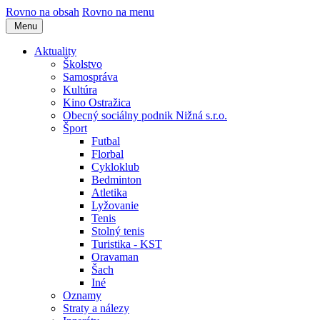
Rovno na obsah
Rovno na menu
Menu
Aktuality
Školstvo
Samospráva
Kultúra
Kino Ostražica
Obecný sociálny podnik Nižná s.r.o.
Šport
Futbal
Florbal
Cykloklub
Bedminton
Atletika
Lyžovanie
Tenis
Stolný tenis
Turistika - KST
Oravaman
Šach
Iné
Oznamy
Straty a nálezy