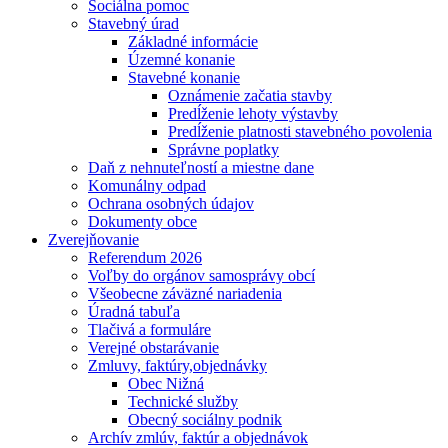
Sociálna pomoc
Stavebný úrad
Základné informácie
Územné konanie
Stavebné konanie
Oznámenie začatia stavby
Predĺženie lehoty výstavby
Predĺženie platnosti stavebného povolenia
Správne poplatky
Daň z nehnuteľností a miestne dane
Komunálny odpad
Ochrana osobných údajov
Dokumenty obce
Zverejňovanie
Referendum 2026
Voľby do orgánov samosprávy obcí
Všeobecne záväzné nariadenia
Úradná tabuľa
Tlačivá a formuláre
Verejné obstarávanie
Zmluvy, faktúry,objednávky
Obec Nižná
Technické služby
Obecný sociálny podnik
Archív zmlúv, faktúr a objednávok