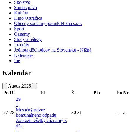
Školstvo
Samospráva
Kultúra
Kino Ostražica
Obecný sociálny podnik Nižná s.r.o.
Šport
Oznamy
Straty a nálezy
Inzeráty
Jednota dôchodcov na Slovensku - Nižná
Kalendáre
Iné
Kalendár
August
2026
Po
Ut
St
Št
Pia
So
Ne
29
1
Mesačný odvoz
27
28
30
31
1
2
komunálneho odpadu
Zobraziť všetky záznamy z
dňa