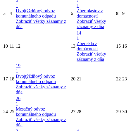
5
7
1
1
Dvojtýždňový odvoz
Zber plastov z
3
4
6
8
9
komunálneho odpadu
domácností
Zobraziť všetky záznamy z
Zobraziť všetky
dňa
záznamy z dňa
14
1
Zber skla z
10
11
12
13
15
16
domácností
Zobraziť všetky
záznamy z dňa
19
1
Dvojtýždňový odvoz
17
18
20
21
22
23
komunálneho odpadu
Zobraziť všetky záznamy z
dňa
26
1
Mesačný odvoz
24
25
27
28
29
30
komunálneho odpadu
Zobraziť všetky záznamy z
dňa