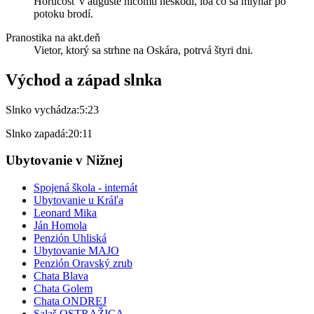
Horúčosť v auguste ničomu neškodí, iba čo sa mlynár po
potoku brodí.
Pranostika na akt.deň
Vietor, ktorý sa strhne na Oskára, potrvá štyri dni.
Východ a západ slnka
Slnko vychádza:
5:23
Slnko zapadá:
20:11
Ubytovanie v Nižnej
Spojená škola - internát
Ubytovanie u Kráľa
Leonard Mika
Ján Homola
Penzión Uhliská
Ubytovanie MAJO
Penzión Oravský zrub
Chata Blava
Chata Golem
Chata ONDREJ
Salaš OSTRAŽICA