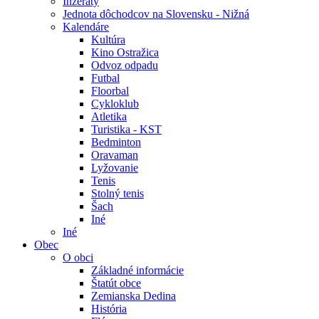
Inzeráty
Jednota dôchodcov na Slovensku - Nižná
Kalendáre
Kultúra
Kino Ostražica
Odvoz odpadu
Futbal
Floorbal
Cykloklub
Atletika
Turistika - KST
Bedminton
Oravaman
Lyžovanie
Tenis
Stolný tenis
Šach
Iné
Iné
Obec
O obci
Základné informácie
Štatút obce
Zemianska Dedina
História