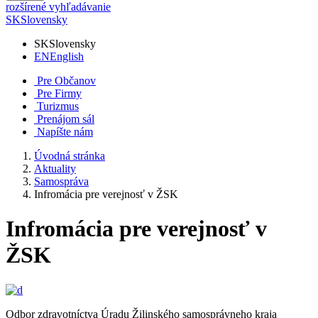
rozšírené vyhľadávanie
SK
Slovensky
SK
Slovensky
EN
English
Pre Občanov
Pre Firmy
Turizmus
Prenájom sál
Napíšte nám
Úvodná stránka
Aktuality
Samospráva
Infromácia pre verejnosť v ŽSK
Infromácia pre verejnosť v
ŽSK
Odbor zdravotníctva Úradu Žilinského samosprávneho kraja