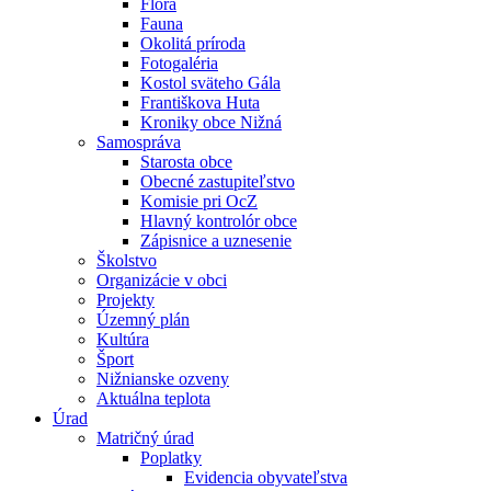
Flóra
Fauna
Okolitá príroda
Fotogaléria
Kostol sväteho Gála
Františkova Huta
Kroniky obce Nižná
Samospráva
Starosta obce
Obecné zastupiteľstvo
Komisie pri OcZ
Hlavný kontrolór obce
Zápisnice a uznesenie
Školstvo
Organizácie v obci
Projekty
Územný plán
Kultúra
Šport
Nižnianske ozveny
Aktuálna teplota
Úrad
Matričný úrad
Poplatky
Evidencia obyvateľstva