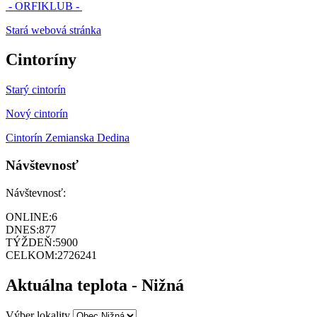
- ORFIKLUB -
Stará webová stránka
Cintoríny
Starý cintorín
Nový cintorín
Cintorín Zemianska Dedina
Návštevnosť
Návštevnosť:
ONLINE:
6
DNES:
877
TÝŽDEŇ:
5900
CELKOM:
2726241
Aktuálna teplota - Nižná
Výber lokality