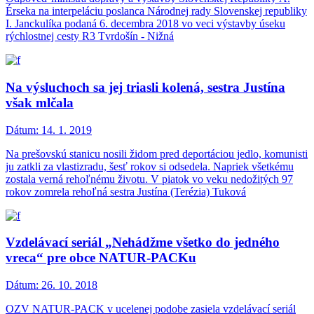
Érseka na interpeláciu poslanca Národnej rady Slovenskej republiky
I. Janckulíka podaná 6. decembra 2018 vo veci výstavby úseku
rýchlostnej cesty R3 Tvrdošín - Nižná
Na výsluchoch sa jej triasli kolená, sestra Justína
však mlčala
Dátum:
14. 1. 2019
Na prešovskú stanicu nosili židom pred deportáciou jedlo, komunisti
ju zatkli za vlastizradu, šesť rokov si odsedela. Napriek všetkému
zostala verná rehoľnému životu. V piatok vo veku nedožitých 97
rokov zomrela rehoľná sestra Justína (Terézia) Tuková
Vzdelávací seriál „Nehádžme všetko do jedného
vreca“ pre obce NATUR-PACKu
Dátum:
26. 10. 2018
OZV NATUR-PACK v ucelenej podobe zasiela vzdelávací seriál