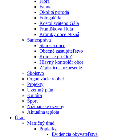
Flóra
Fauna
Okolitá príroda
Fotogaléria
Kostol sväteho Gála
Františkova Huta
Kroniky obce Nižná
Samospráva
Starosta obce
Obecné zastupiteľstvo
Komisie pri OcZ
Hlavný kontrolór obce
Zápisnice a uznesenie
Školstvo
Organizácie v obci
Projekty
Územný plán
Kultúra
Šport
Nižnianske ozveny
Aktuálna teplota
Úrad
Matričný úrad
Poplatky
Evidencia obyvateľstva