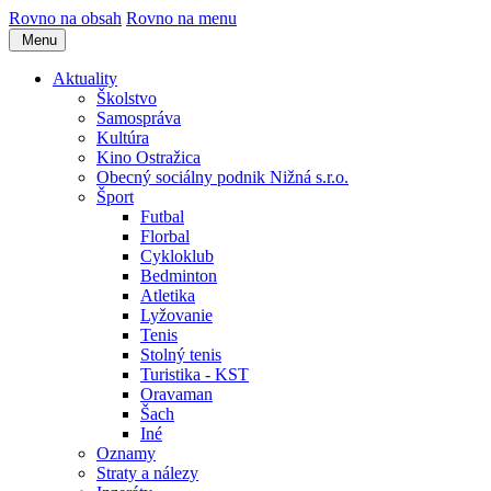
Rovno na obsah
Rovno na menu
Menu
Aktuality
Školstvo
Samospráva
Kultúra
Kino Ostražica
Obecný sociálny podnik Nižná s.r.o.
Šport
Futbal
Florbal
Cykloklub
Bedminton
Atletika
Lyžovanie
Tenis
Stolný tenis
Turistika - KST
Oravaman
Šach
Iné
Oznamy
Straty a nálezy