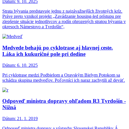
Dátum:
9. 10. 2025
Strata bývania predstavuje jednu z najzávažnejších životných kríz.
Práve preto vznikol projekt „Zavádzanie housing-led prístupu pre
zlepšenie situácie jednotlivcov a rodín ohrozených stratou bývania v
okresoch Námestovo a Tvrdošín“,
Medvede behajú po cyklotrase aj hlavnej ceste.
Láka ich kukuričné pole pri dedine
Dátum:
6. 10. 2025
Pri cyklotrase medzi Podbielom a Oravským Bielym Potokom sa
schádza skupina medveďov. Poľovníci ich naraz zachytili až deväť.
Odpoveď ministra dopravy ohľadom R3 Tvrdošín -
Nižná
Dátum:
21. 1. 2019
Odpoveď ministra dopravy a výstavby Slovenskej Republiky Á.