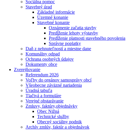
Sociálna pomoc
Stavebný úrad
Základné informácie
Územné konanie
Stavebné konanie
Oznámenie začatia stavby
Predĺženie lehoty výstavby
Predĺženie platnosti stavebného povolenia
Správne poplatky
Daň z nehnuteľností a miestne dane
Komunálny odpad
Ochrana osobných údajov
Dokumenty obce
Zverejňovanie
Referendum 2026
Voľby do orgánov samosprávy obcí
Všeobecne záväzné nariadenia
Úradná tabuľa
Tlačivá a formuláre
Verejné obstarávanie
Zmluvy, faktúry,objednávky
Obec Nižná
Technické služby
Obecný sociálny podnik
Archív zmlúv, faktúr a objednávok