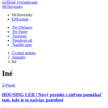
rozšírené vyhľadávanie
SK
Slovensky
SK
Slovensky
EN
English
Pre Občanov
Pre Firmy
Turizmus
Prenájom sál
Napíšte nám
Úvodná stránka
Aktuality
Iné
Iné
HOUSING LED | Nový projekt s cieľom pomáhať
tam, kde je to najviac potrebné