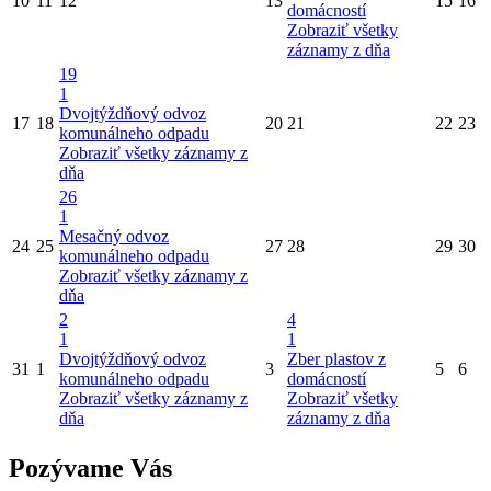
10
11
12
13
15
16
domácností
Zobraziť všetky
záznamy z dňa
19
1
Dvojtýždňový odvoz
17
18
20
21
22
23
komunálneho odpadu
Zobraziť všetky záznamy z
dňa
26
1
Mesačný odvoz
24
25
27
28
29
30
komunálneho odpadu
Zobraziť všetky záznamy z
dňa
2
4
1
1
Dvojtýždňový odvoz
Zber plastov z
31
1
3
5
6
komunálneho odpadu
domácností
Zobraziť všetky záznamy z
Zobraziť všetky
dňa
záznamy z dňa
Pozývame Vás