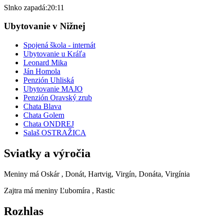
Slnko zapadá:
20:11
Ubytovanie v Nižnej
Spojená škola - internát
Ubytovanie u Kráľa
Leonard Mika
Ján Homola
Penzión Uhliská
Ubytovanie MAJO
Penzión Oravský zrub
Chata Blava
Chata Golem
Chata ONDREJ
Salaš OSTRAŽICA
Sviatky a výročia
Meniny má
Oskár
, Donát, Hartvig, Virgín, Donáta, Virgínia
Zajtra má meniny
Ľubomíra
, Rastic
Rozhlas