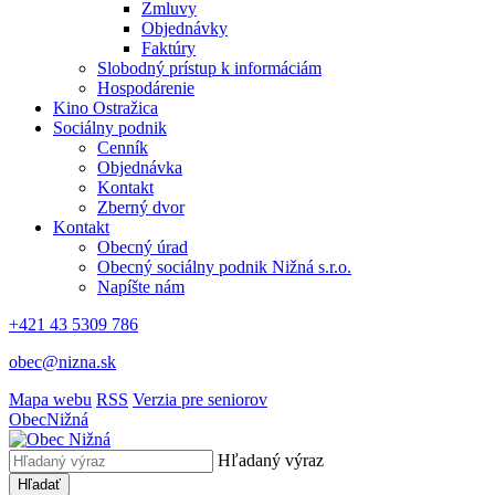
Zmluvy
Objednávky
Faktúry
Slobodný prístup k informáciám
Hospodárenie
Kino Ostražica
Sociálny podnik
Cenník
Objednávka
Kontakt
Zberný dvor
Kontakt
Obecný úrad
Obecný sociálny podnik Nižná s.r.o.
Napíšte nám
+421 43 5309 786
obec@nizna.sk
Mapa webu
RSS
Verzia pre seniorov
Obec
Nižná
Hľadaný výraz
Hľadať