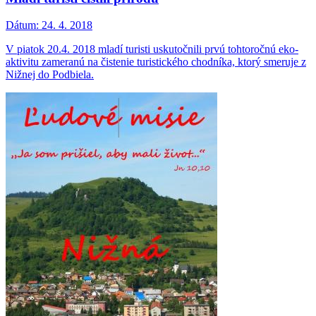
Dátum:
24. 4. 2018
V piatok 20.4. 2018 mladí turisti uskutočnili prvú tohtoročnú eko-
aktivitu zameranú na čistenie turistického chodníka, ktorý smeruje z
Nižnej do Podbiela.