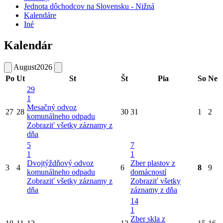
Jednota dôchodcov na Slovensku - Nižná
Kalendáre
Iné
Kalendár
August
2026
Po
Ut
St
Št
Pia
So
Ne
29
1
Mesačný odvoz
27
28
30
31
1
2
komunálneho odpadu
Zobraziť všetky záznamy z
dňa
5
7
1
1
Dvojtýždňový odvoz
Zber plastov z
3
4
6
8
9
komunálneho odpadu
domácností
Zobraziť všetky záznamy z
Zobraziť všetky
dňa
záznamy z dňa
14
1
Zber skla z