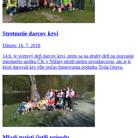
Stretnutie darcov krvi
Dátum:
16. 7. 2018
14.6. je svetový deň darcov krvi, preto sa na druhý deň na pozvanie
miestneho spolku ČK v Nižnej stretli nielen prvodarcovia, ale aj tí,
ktorí darovali krv ešte počas fungovania podniku Tesla Orava.
Mladí turisti čistili prírodu