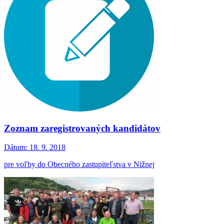
Zoznam zaregistrovaných kandidátov
Dátum:
18. 9. 2018
pre voľby do Obecného zastupiteľstva v Nižnej