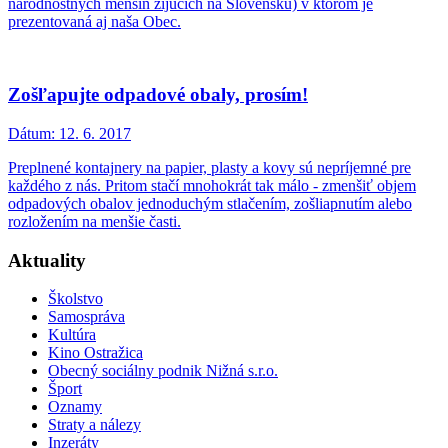
národnostných menšín žijúcich na Slovensku) v ktorom je
prezentovaná aj naša Obec.
Zošľapujte odpadové obaly, prosím!
Dátum:
12. 6. 2017
Preplnené kontajnery na papier, plasty a kovy sú nepríjemné pre
každého z nás. Pritom stačí mnohokrát tak málo - zmenšiť objem
odpadových obalov jednoduchým stlačením, zošliapnutím alebo
rozložením na menšie časti.
Aktuality
Školstvo
Samospráva
Kultúra
Kino Ostražica
Obecný sociálny podnik Nižná s.r.o.
Šport
Oznamy
Straty a nálezy
Inzeráty