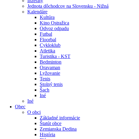
Inzeráty
Jednota dôchodcov na Slovensku - Nižná
Kalendáre
Kultúra
Kino Ostražica
Odvoz odpadu
Futbal
Floorbal
Cykloklub
Atletika
Turistika - KST
Bedminton
Oravaman
Lyžovanie
Tenis
Stolný tenis
Šach
Iné
Iné
Obec
O obci
Základné informácie
Štatút obce
Zemianska Dedina
História