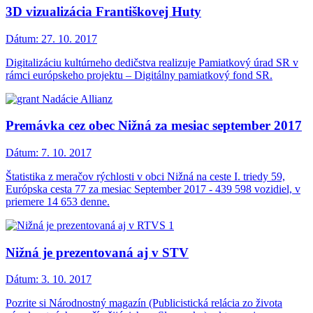
3D vizualizácia Františkovej Huty
Dátum:
27. 10. 2017
Digitalizáciu kultúrneho dedičstva realizuje Pamiatkový úrad SR v
rámci európskeho projektu – Digitálny pamiatkový fond SR.
Premávka cez obec Nižná za mesiac september 2017
Dátum:
7. 10. 2017
Štatistika z meračov rýchlosti v obci Nižná na ceste I. triedy 59,
Európska cesta 77 za mesiac September 2017 - 439 598 vozidiel, v
priemere 14 653 denne.
Nižná je prezentovaná aj v STV
Dátum:
3. 10. 2017
Pozrite si Národnostný magazín (Publicistická relácia zo života