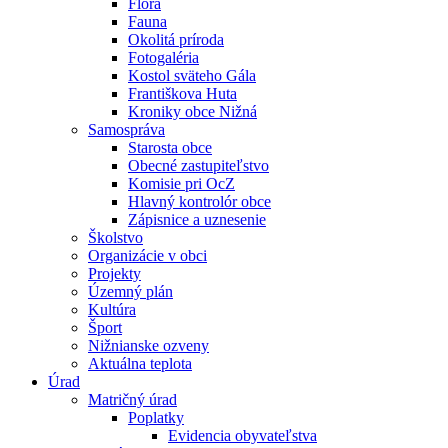
Flóra
Fauna
Okolitá príroda
Fotogaléria
Kostol sväteho Gála
Františkova Huta
Kroniky obce Nižná
Samospráva
Starosta obce
Obecné zastupiteľstvo
Komisie pri OcZ
Hlavný kontrolór obce
Zápisnice a uznesenie
Školstvo
Organizácie v obci
Projekty
Územný plán
Kultúra
Šport
Nižnianske ozveny
Aktuálna teplota
Úrad
Matričný úrad
Poplatky
Evidencia obyvateľstva