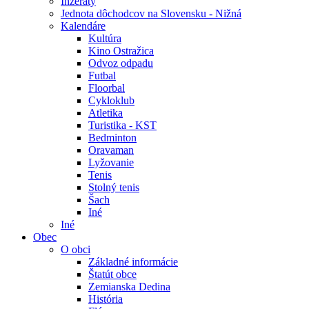
Inzeráty
Jednota dôchodcov na Slovensku - Nižná
Kalendáre
Kultúra
Kino Ostražica
Odvoz odpadu
Futbal
Floorbal
Cykloklub
Atletika
Turistika - KST
Bedminton
Oravaman
Lyžovanie
Tenis
Stolný tenis
Šach
Iné
Iné
Obec
O obci
Základné informácie
Štatút obce
Zemianska Dedina
História