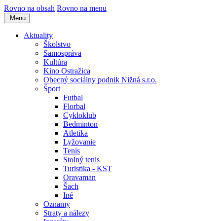
Rovno na obsah
Rovno na menu
Menu
Aktuality
Školstvo
Samospráva
Kultúra
Kino Ostražica
Obecný sociálny podnik Nižná s.r.o.
Šport
Futbal
Florbal
Cykloklub
Bedminton
Atletika
Lyžovanie
Tenis
Stolný tenis
Turistika - KST
Oravaman
Šach
Iné
Oznamy
Straty a nálezy