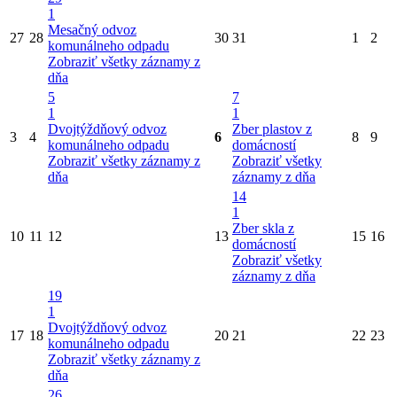
1
Mesačný odvoz
27
28
30
31
1
2
komunálneho odpadu
Zobraziť všetky záznamy z
dňa
5
7
1
1
Dvojtýždňový odvoz
Zber plastov z
3
4
6
8
9
komunálneho odpadu
domácností
Zobraziť všetky záznamy z
Zobraziť všetky
dňa
záznamy z dňa
14
1
Zber skla z
10
11
12
13
15
16
domácností
Zobraziť všetky
záznamy z dňa
19
1
Dvojtýždňový odvoz
17
18
20
21
22
23
komunálneho odpadu
Zobraziť všetky záznamy z
dňa
26