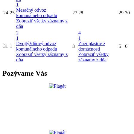
1
Mesačný odvoz
24
25
27
28
29
30
komunálneho odpadu
Zobraziť všetky záznamy z
dňa
2
4
1
1
Dvojtýždňový odvoz
Zber plastov z
31
1
3
5
6
komunálneho odpadu
domácností
Zobraziť všetky záznamy z
Zobraziť všetky
dňa
záznamy z dňa
Pozývame Vás