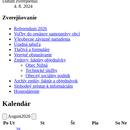
Dátum zverejnenia:
4. 8. 2024
Zverejňovanie
Referendum 2026
Voľby do orgánov samosprávy obcí
Všeobecne záväzné nariadenia
Úradná tabuľa
Tlačivá a formuláre
Verejné obstarávanie
Zmluvy, faktúry,objednávky
Obec Nižná
Technické služby
Obecný sociálny podnik
Archív zmlúv, faktúr a objednávok
Slobodný prístup k informáciám
Hospodárenie
Kalendár
August
2026
Po
Ut
St
Št
Pia
So
Ne
29