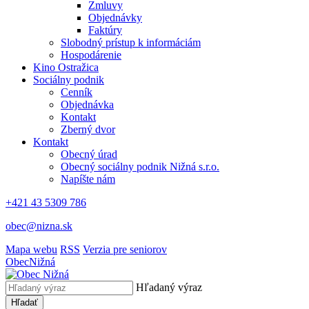
Zmluvy
Objednávky
Faktúry
Slobodný prístup k informáciám
Hospodárenie
Kino Ostražica
Sociálny podnik
Cenník
Objednávka
Kontakt
Zberný dvor
Kontakt
Obecný úrad
Obecný sociálny podnik Nižná s.r.o.
Napíšte nám
+421 43 5309 786
obec@nizna.sk
Mapa webu
RSS
Verzia pre seniorov
Obec
Nižná
Hľadaný výraz
Hľadať