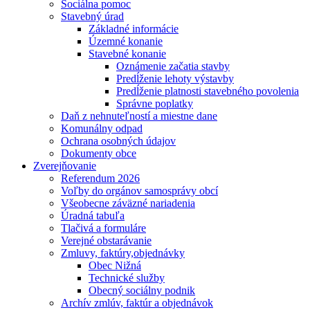
Sociálna pomoc
Stavebný úrad
Základné informácie
Územné konanie
Stavebné konanie
Oznámenie začatia stavby
Predĺženie lehoty výstavby
Predĺženie platnosti stavebného povolenia
Správne poplatky
Daň z nehnuteľností a miestne dane
Komunálny odpad
Ochrana osobných údajov
Dokumenty obce
Zverejňovanie
Referendum 2026
Voľby do orgánov samosprávy obcí
Všeobecne záväzné nariadenia
Úradná tabuľa
Tlačivá a formuláre
Verejné obstarávanie
Zmluvy, faktúry,objednávky
Obec Nižná
Technické služby
Obecný sociálny podnik
Archív zmlúv, faktúr a objednávok