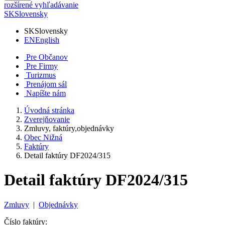
rozšírené vyhľadávanie
SK
Slovensky
SK
Slovensky
EN
English
Pre Občanov
Pre Firmy
Turizmus
Prenájom sál
Napíšte nám
Úvodná stránka
Zverejňovanie
Zmluvy, faktúry,objednávky
Obec Nižná
Faktúry
Detail faktúry DF2024/315
Detail faktúry DF2024/315
Zmluvy
|
Objednávky
Číslo faktúry: