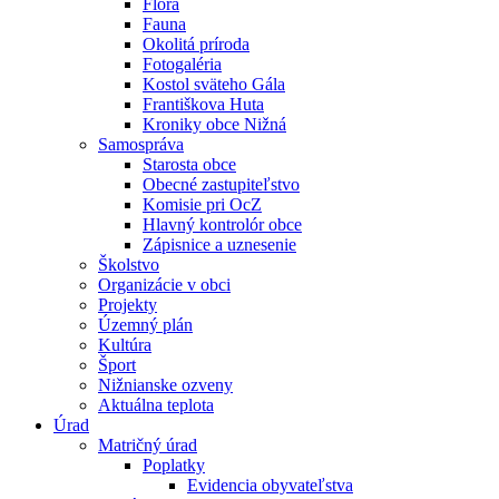
Flóra
Fauna
Okolitá príroda
Fotogaléria
Kostol sväteho Gála
Františkova Huta
Kroniky obce Nižná
Samospráva
Starosta obce
Obecné zastupiteľstvo
Komisie pri OcZ
Hlavný kontrolór obce
Zápisnice a uznesenie
Školstvo
Organizácie v obci
Projekty
Územný plán
Kultúra
Šport
Nižnianske ozveny
Aktuálna teplota
Úrad
Matričný úrad
Poplatky
Evidencia obyvateľstva