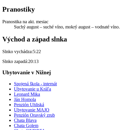
Pranostiky
Pranostika na akt. mesiac
Suchý august – suché víno, mokrý august – vodnaté víno.
Východ a západ slnka
Slnko vychádza:
5:22
Slnko zapadá:
20:13
Ubytovanie v Nižnej
Spojená škola - internát
Ubytovanie u Kráľa
Leonard Mika
Ján Homola
Penzión Uhliská
Ubytovanie MAJO
Penzión Oravský zrub
Chata Blava
Chata Golem