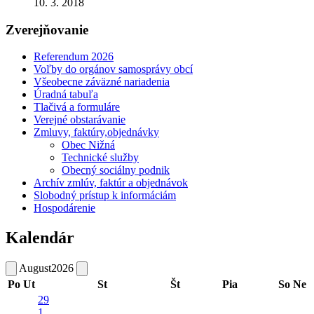
10. 3. 2018
Zverejňovanie
Referendum 2026
Voľby do orgánov samosprávy obcí
Všeobecne záväzné nariadenia
Úradná tabuľa
Tlačivá a formuláre
Verejné obstarávanie
Zmluvy, faktúry,objednávky
Obec Nižná
Technické služby
Obecný sociálny podnik
Archív zmlúv, faktúr a objednávok
Slobodný prístup k informáciám
Hospodárenie
Kalendár
August
2026
Po
Ut
St
Št
Pia
So
Ne
29
1