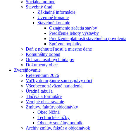
Sociálna pomoc
Stavebný úrad
Základné informácie
Územné konanie
Stavebné konanie
Oznámenie začatia stavby
Predĺženie lehoty výstavby
Predĺženie platnosti stavebného povolenia
Správne poplatky
Daň z nehnuteľností a miestne dane
Komunálny odpad
Ochrana osobných údajov
Dokumenty obce
Zverejňovanie
Referendum 2026
Voľby do orgánov samosprávy obcí
Všeobecne záväzné nariadenia
Úradná tabuľa
Tlačivá a formuláre
Verejné obstarávanie
Zmluvy, faktúry,objednávky
Obec Nižná
Technické služby
Obecný sociálny podnik
Archív zmlúv, faktúr a objednávok