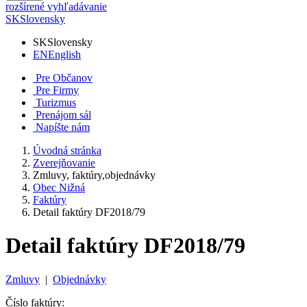
rozšírené vyhľadávanie
SK
Slovensky
SK
Slovensky
EN
English
Pre Občanov
Pre Firmy
Turizmus
Prenájom sál
Napíšte nám
Úvodná stránka
Zverejňovanie
Zmluvy, faktúry,objednávky
Obec Nižná
Faktúry
Detail faktúry DF2018/79
Detail faktúry DF2018/79
Zmluvy
|
Objednávky
Číslo faktúry: