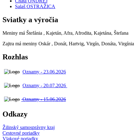
Chata ONDREJ
Salaš OSTRAŽICA
Sviatky a výročia
Meniny má
Štefánia
, Kajetán, Afra, Afrodita, Kajetána, Štefana
Zajtra má meniny
Oskár
, Donát, Hartvig, Virgín, Donáta, Virgínia
Rozhlas
Oznamy - 23.06.2026
Oznamy - 20.07.2026
Oznamy - 15.06.2026
Odkazy
Žilinský samosprávny kraj
Cestovné poriadky
Vlakové poriadky