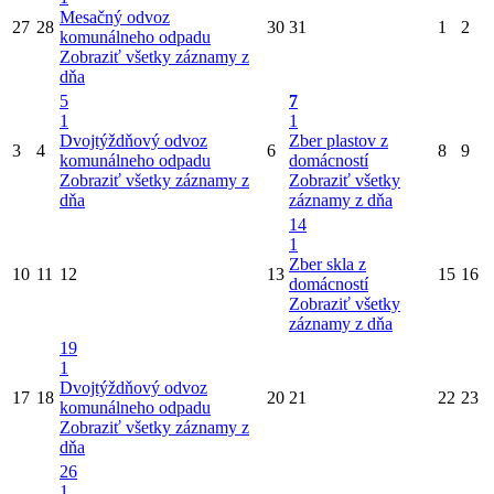
Mesačný odvoz
27
28
30
31
1
2
komunálneho odpadu
Zobraziť všetky záznamy z
dňa
5
7
1
1
Dvojtýždňový odvoz
Zber plastov z
3
4
6
8
9
komunálneho odpadu
domácností
Zobraziť všetky záznamy z
Zobraziť všetky
dňa
záznamy z dňa
14
1
Zber skla z
10
11
12
13
15
16
domácností
Zobraziť všetky
záznamy z dňa
19
1
Dvojtýždňový odvoz
17
18
20
21
22
23
komunálneho odpadu
Zobraziť všetky záznamy z
dňa
26
1