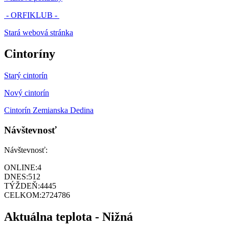
- ORFIKLUB -
Stará webová stránka
Cintoríny
Starý cintorín
Nový cintorín
Cintorín Zemianska Dedina
Návštevnosť
Návštevnosť:
ONLINE:
4
DNES:
512
TÝŽDEŇ:
4445
CELKOM:
2724786
Aktuálna teplota - Nižná