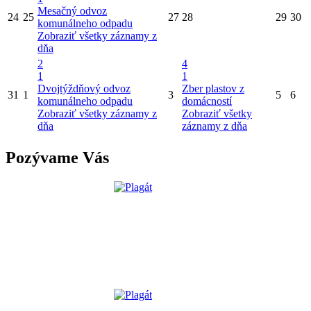
Mesačný odvoz
24
25
27
28
29
30
komunálneho odpadu
Zobraziť všetky záznamy z
dňa
2
4
1
1
Dvojtýždňový odvoz
Zber plastov z
31
1
3
5
6
komunálneho odpadu
domácností
Zobraziť všetky záznamy z
Zobraziť všetky
dňa
záznamy z dňa
Pozývame Vás