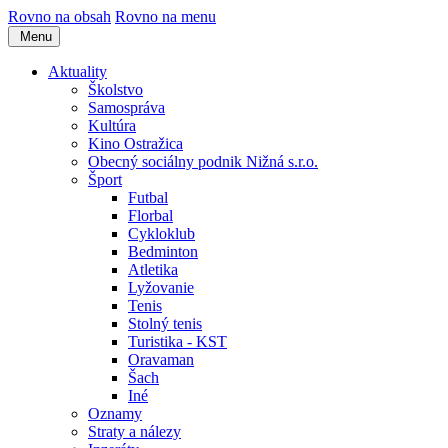
Rovno na obsah
Rovno na menu
Menu
Aktuality
Školstvo
Samospráva
Kultúra
Kino Ostražica
Obecný sociálny podnik Nižná s.r.o.
Šport
Futbal
Florbal
Cykloklub
Bedminton
Atletika
Lyžovanie
Tenis
Stolný tenis
Turistika - KST
Oravaman
Šach
Iné
Oznamy
Straty a nálezy