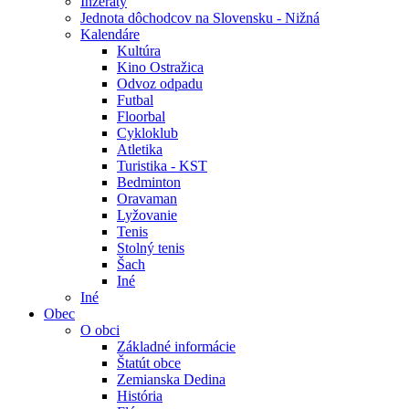
Inzeráty
Jednota dôchodcov na Slovensku - Nižná
Kalendáre
Kultúra
Kino Ostražica
Odvoz odpadu
Futbal
Floorbal
Cykloklub
Atletika
Turistika - KST
Bedminton
Oravaman
Lyžovanie
Tenis
Stolný tenis
Šach
Iné
Iné
Obec
O obci
Základné informácie
Štatút obce
Zemianska Dedina
História