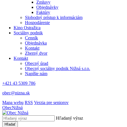
Zmluvy
Objednávky
Faktúry
Slobodný prístup k informáciám
Hospodárenie
Kino Ostražica
Sociálny podnik
Cenník
Objednávka
Kontakt
Zberný dvor
Kontakt
Obecný úrad
Obecný sociálny podnik Nižná s.r.o.
Napíšte nám
+421 43 5309 786
obec@nizna.sk
Mapa webu
RSS
Verzia pre seniorov
Obec
Nižná
Hľadaný výraz
Hľadať