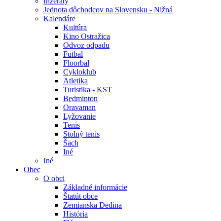
Inzeráty
Jednota dôchodcov na Slovensku - Nižná
Kalendáre
Kultúra
Kino Ostražica
Odvoz odpadu
Futbal
Floorbal
Cykloklub
Atletika
Turistika - KST
Bedminton
Oravaman
Lyžovanie
Tenis
Stolný tenis
Šach
Iné
Iné
Obec
O obci
Základné informácie
Štatút obce
Zemianska Dedina
História