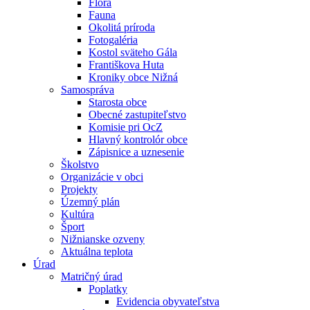
Flóra
Fauna
Okolitá príroda
Fotogaléria
Kostol sväteho Gála
Františkova Huta
Kroniky obce Nižná
Samospráva
Starosta obce
Obecné zastupiteľstvo
Komisie pri OcZ
Hlavný kontrolór obce
Zápisnice a uznesenie
Školstvo
Organizácie v obci
Projekty
Územný plán
Kultúra
Šport
Nižnianske ozveny
Aktuálna teplota
Úrad
Matričný úrad
Poplatky
Evidencia obyvateľstva