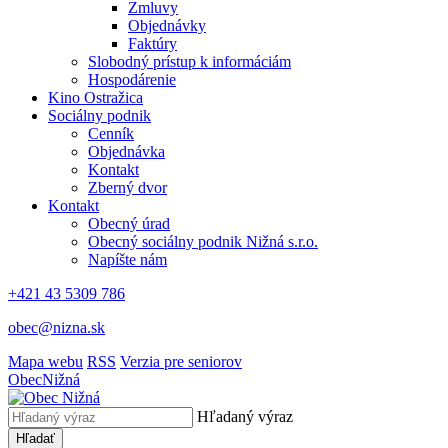
Zmluvy
Objednávky
Faktúry
Slobodný prístup k informáciám
Hospodárenie
Kino Ostražica
Sociálny podnik
Cenník
Objednávka
Kontakt
Zberný dvor
Kontakt
Obecný úrad
Obecný sociálny podnik Nižná s.r.o.
Napíšte nám
+421 43 5309 786
obec@nizna.sk
Mapa webu
RSS
Verzia pre seniorov
Obec
Nižná
Hľadaný výraz
Hľadať