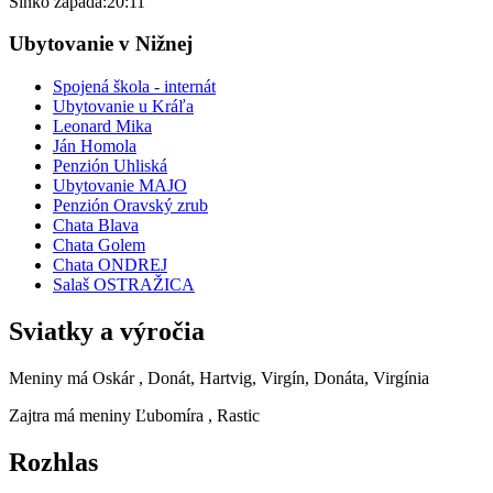
Slnko zapadá:
20:11
Ubytovanie v Nižnej
Spojená škola - internát
Ubytovanie u Kráľa
Leonard Mika
Ján Homola
Penzión Uhliská
Ubytovanie MAJO
Penzión Oravský zrub
Chata Blava
Chata Golem
Chata ONDREJ
Salaš OSTRAŽICA
Sviatky a výročia
Meniny má
Oskár
, Donát, Hartvig, Virgín, Donáta, Virgínia
Zajtra má meniny
Ľubomíra
, Rastic
Rozhlas