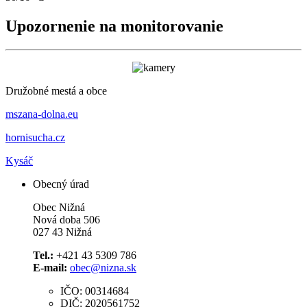
Upozornenie na monitorovanie
Družobné mestá a obce
mszana-dolna.eu
hornisucha.cz
Kysáč
Obecný úrad
Obec Nižná
Nová doba 506
027 43 Nižná
Tel.:
+421 43 5309 786
E-mail:
obec@nizna.sk
IČO: 00314684
DIČ: 2020561752