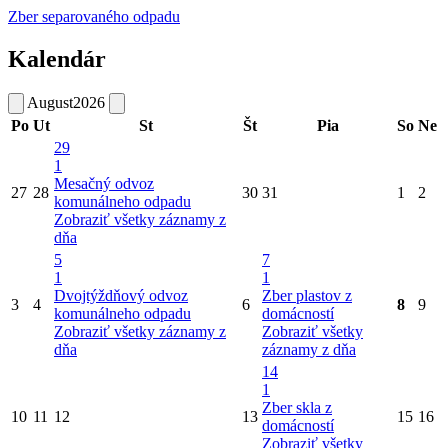
Zber separovaného odpadu
Kalendár
August
2026
Po
Ut
St
Št
Pia
So
Ne
29
1
Mesačný odvoz
27
28
30
31
1
2
komunálneho odpadu
Zobraziť všetky záznamy z
dňa
5
7
1
1
Dvojtýždňový odvoz
Zber plastov z
3
4
6
8
9
komunálneho odpadu
domácností
Zobraziť všetky záznamy z
Zobraziť všetky
dňa
záznamy z dňa
14
1
Zber skla z
10
11
12
13
15
16
domácností
Zobraziť všetky