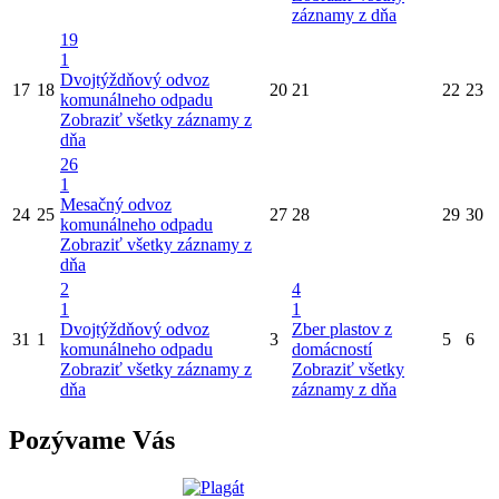
záznamy z dňa
19
1
Dvojtýždňový odvoz
17
18
20
21
22
23
komunálneho odpadu
Zobraziť všetky záznamy z
dňa
26
1
Mesačný odvoz
24
25
27
28
29
30
komunálneho odpadu
Zobraziť všetky záznamy z
dňa
2
4
1
1
Dvojtýždňový odvoz
Zber plastov z
31
1
3
5
6
komunálneho odpadu
domácností
Zobraziť všetky záznamy z
Zobraziť všetky
dňa
záznamy z dňa
Pozývame Vás