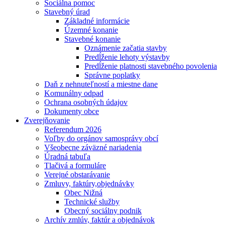
Sociálna pomoc
Stavebný úrad
Základné informácie
Územné konanie
Stavebné konanie
Oznámenie začatia stavby
Predĺženie lehoty výstavby
Predĺženie platnosti stavebného povolenia
Správne poplatky
Daň z nehnuteľností a miestne dane
Komunálny odpad
Ochrana osobných údajov
Dokumenty obce
Zverejňovanie
Referendum 2026
Voľby do orgánov samosprávy obcí
Všeobecne záväzné nariadenia
Úradná tabuľa
Tlačivá a formuláre
Verejné obstarávanie
Zmluvy, faktúry,objednávky
Obec Nižná
Technické služby
Obecný sociálny podnik
Archív zmlúv, faktúr a objednávok