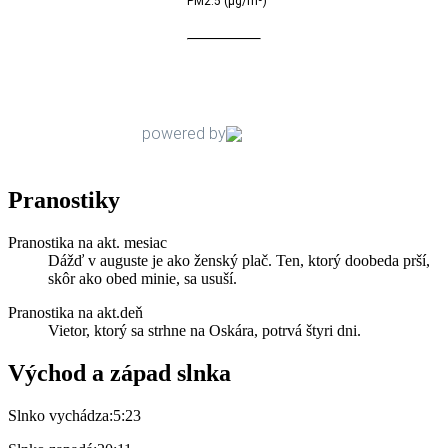
Pranostiky
Pranostika na akt. mesiac
Dážď v auguste je ako ženský plač. Ten, ktorý doobeda prší,
skôr ako obed minie, sa usuší.
Pranostika na akt.deň
Vietor, ktorý sa strhne na Oskára, potrvá štyri dni.
Východ a západ slnka
Slnko vychádza:
5:23