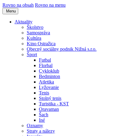
Rovno na obsah
Rovno na menu
Menu
Aktuality
Školstvo
Samospráva
Kultúra
Kino Ostražica
Obecný sociálny podnik Nižná s.r.o.
Šport
Futbal
Florbal
Cykloklub
Bedminton
Atletika
Lyžovanie
Tenis
Stolný tenis
Turistika - KST
Oravaman
Šach
Iné
Oznamy
Straty a nálezy