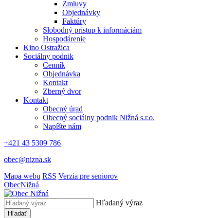
Zmluvy
Objednávky
Faktúry
Slobodný prístup k informáciám
Hospodárenie
Kino Ostražica
Sociálny podnik
Cenník
Objednávka
Kontakt
Zberný dvor
Kontakt
Obecný úrad
Obecný sociálny podnik Nižná s.r.o.
Napíšte nám
+421 43 5309 786
obec@nizna.sk
Mapa webu
RSS
Verzia pre seniorov
Obec
Nižná
Hľadaný výraz
Hľadať