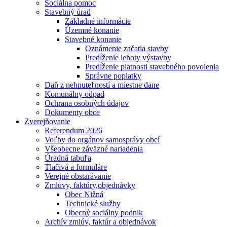
Sociálna pomoc
Stavebný úrad
Základné informácie
Územné konanie
Stavebné konanie
Oznámenie začatia stavby
Predĺženie lehoty výstavby
Predĺženie platnosti stavebného povolenia
Správne poplatky
Daň z nehnuteľností a miestne dane
Komunálny odpad
Ochrana osobných údajov
Dokumenty obce
Zverejňovanie
Referendum 2026
Voľby do orgánov samosprávy obcí
Všeobecne záväzné nariadenia
Úradná tabuľa
Tlačivá a formuláre
Verejné obstarávanie
Zmluvy, faktúry,objednávky
Obec Nižná
Technické služby
Obecný sociálny podnik
Archív zmlúv, faktúr a objednávok