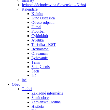
Inzeráty
Jednota dôchodcov na Slovensku - Nižná
Kalendáre
Kultúra
Kino Ostražica
Odvoz odpadu
Futbal
Floorbal
Cykloklub
Atletika
Turistika - KST
Bedminton
Oravaman
Lyžovanie
Tenis
Stolný tenis
Šach
Iné
Iné
Obec
O obci
Základné informácie
Štatút obce
Zemianska Dedina
História