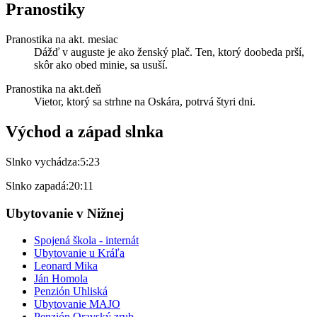
Pranostiky
Pranostika na akt. mesiac
Dážď v auguste je ako ženský plač. Ten, ktorý doobeda prší,
skôr ako obed minie, sa usuší.
Pranostika na akt.deň
Vietor, ktorý sa strhne na Oskára, potrvá štyri dni.
Východ a západ slnka
Slnko vychádza:
5:23
Slnko zapadá:
20:11
Ubytovanie v Nižnej
Spojená škola - internát
Ubytovanie u Kráľa
Leonard Mika
Ján Homola
Penzión Uhliská
Ubytovanie MAJO
Penzión Oravský zrub