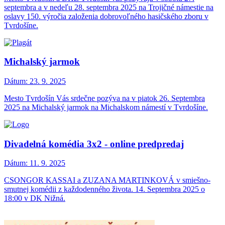
septembra a v nedeľu 28. septembra 2025 na Trojičné námestie na
oslavy 150. výročia založenia dobrovoľného hasičského zboru v
Tvrdošíne.
Michalský jarmok
Dátum:
23. 9. 2025
Mesto Tvrdošín Vás srdečne pozýva na v piatok 26. Septembra
2025 na Michalský jarmok na Michalskom námestí v Tvrdošíne.
Divadelná komédia 3x2 - online predpredaj
Dátum:
11. 9. 2025
CSONGOR KASSAI a ZUZANA MARTINKOVÁ v smiešno-
smutnej komédii z každodenného života. 14. Septembra 2025 o
18:00 v DK Nižná.