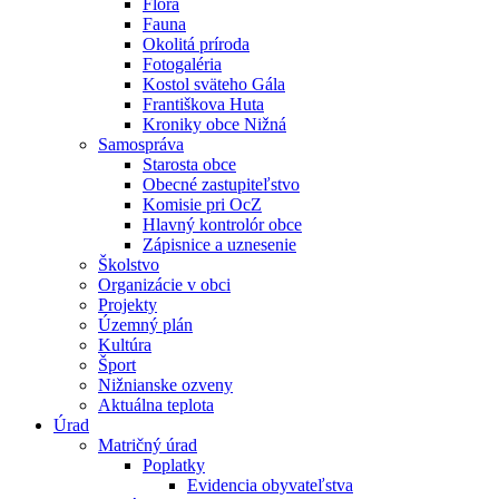
Flóra
Fauna
Okolitá príroda
Fotogaléria
Kostol sväteho Gála
Františkova Huta
Kroniky obce Nižná
Samospráva
Starosta obce
Obecné zastupiteľstvo
Komisie pri OcZ
Hlavný kontrolór obce
Zápisnice a uznesenie
Školstvo
Organizácie v obci
Projekty
Územný plán
Kultúra
Šport
Nižnianske ozveny
Aktuálna teplota
Úrad
Matričný úrad
Poplatky
Evidencia obyvateľstva