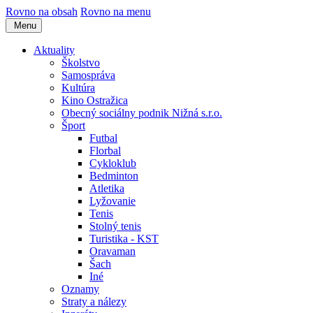
Rovno na obsah
Rovno na menu
Menu
Aktuality
Školstvo
Samospráva
Kultúra
Kino Ostražica
Obecný sociálny podnik Nižná s.r.o.
Šport
Futbal
Florbal
Cykloklub
Bedminton
Atletika
Lyžovanie
Tenis
Stolný tenis
Turistika - KST
Oravaman
Šach
Iné
Oznamy
Straty a nálezy