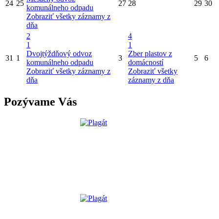
24
25
27
28
29
30
komunálneho odpadu
Zobraziť všetky záznamy z
dňa
2
4
1
1
Dvojtýždňový odvoz
Zber plastov z
31
1
3
5
6
komunálneho odpadu
domácností
Zobraziť všetky záznamy z
Zobraziť všetky
dňa
záznamy z dňa
Pozývame Vás