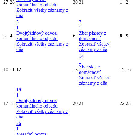
27
28
30
31
1
2
komunálneho odpadu
Zobraziť všetky záznamy z
dňa
5
7
1
1
Dvojtýždňový odvoz
Zber plastov z
3
4
6
8
9
komunálneho odpadu
domácností
Zobraziť všetky záznamy z
Zobraziť všetky
dňa
záznamy z dňa
14
1
Zber skla z
10
11
12
13
15
16
domácností
Zobraziť všetky
záznamy z dňa
19
1
Dvojtýždňový odvoz
17
18
20
21
22
23
komunálneho odpadu
Zobraziť všetky záznamy z
dňa
26
1
Mesačný odvoz