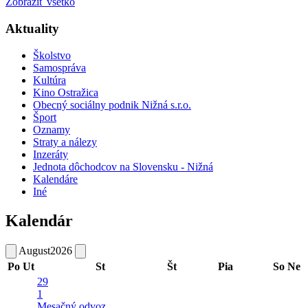
Zobraziť všetko
Aktuality
Školstvo
Samospráva
Kultúra
Kino Ostražica
Obecný sociálny podnik Nižná s.r.o.
Šport
Oznamy
Straty a nálezy
Inzeráty
Jednota dôchodcov na Slovensku - Nižná
Kalendáre
Iné
Kalendár
August
2026
Po
Ut
St
Št
Pia
So
Ne
29
1
Mesačný odvoz