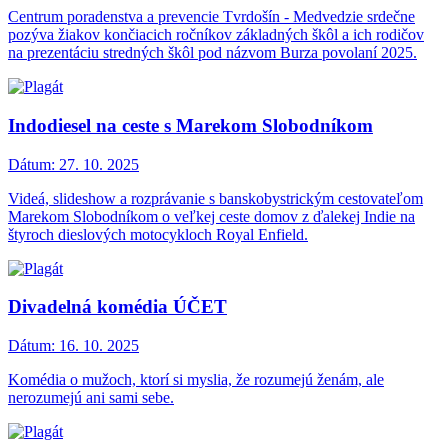
Centrum poradenstva a prevencie Tvrdošín - Medvedzie srdečne
pozýva žiakov končiacich ročníkov základných škôl a ich rodičov
na prezentáciu stredných škôl pod názvom Burza povolaní 2025.
Indodiesel na ceste s Marekom Slobodníkom
Dátum:
27. 10. 2025
Videá, slideshow a rozprávanie s banskobystrickým cestovateľom
Marekom Slobodníkom o veľkej ceste domov z ďalekej Indie na
štyroch dieslových motocykloch Royal Enfield.
Divadelná komédia ÚČET
Dátum:
16. 10. 2025
Komédia o mužoch, ktorí si myslia, že rozumejú ženám, ale
nerozumejú ani sami sebe.