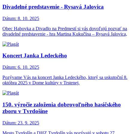
Divadelné predstavenie - Rysavá Jalovica
Dátum:
8. 10. 2025
Obec Habovka a Divadlo na Predmestí si vás dovoľujú pozvať na
divadelné predstavenie - hra Martina Kukučína – Rysavá Jalovica,
Koncert Janka Ledeckého
Dátum:
6. 10. 2025
Pozývame Vás na koncert Janka Ledeckého, ktorý sa uskutoční 8.
októbra 2025 v Dome kultúry v Trstenej.
150. výročie založenia dobrovoľného hasičského
zboru v Tvrdošíne
Dátum:
23. 9. 2025
Mesto Tvrdošín a DHZ Tvrdošín vás pozývajú v sobotu 27.