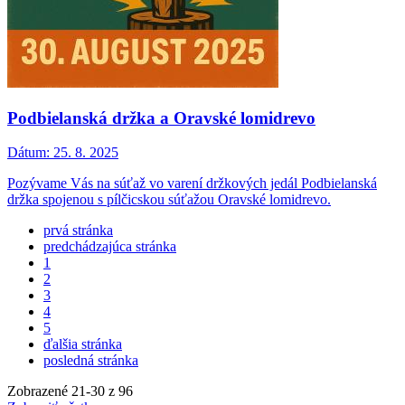
Podbielanská držka a Oravské lomidrevo
Dátum:
25. 8. 2025
Pozývame Vás na súťaž vo varení držkových jedál Podbielanská
držka spojenou s pílčicskou súťažou Oravské lomidrevo.
prvá stránka
predchádzajúca stránka
1
2
3
4
5
ďalšia stránka
posledná stránka
Zobrazené
21
-
30
z 96