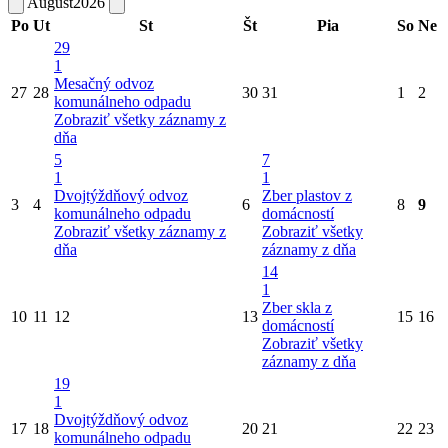
August
2026
Po
Ut
St
Št
Pia
So
Ne
29
1
Mesačný odvoz
27
28
30
31
1
2
komunálneho odpadu
Zobraziť všetky záznamy z
dňa
5
7
1
1
Dvojtýždňový odvoz
Zber plastov z
3
4
6
8
9
komunálneho odpadu
domácností
Zobraziť všetky záznamy z
Zobraziť všetky
dňa
záznamy z dňa
14
1
Zber skla z
10
11
12
13
15
16
domácností
Zobraziť všetky
záznamy z dňa
19
1
Dvojtýždňový odvoz
17
18
20
21
22
23
komunálneho odpadu