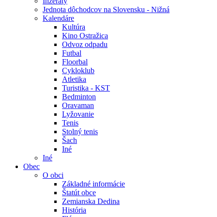
Inzeráty
Jednota dôchodcov na Slovensku - Nižná
Kalendáre
Kultúra
Kino Ostražica
Odvoz odpadu
Futbal
Floorbal
Cykloklub
Atletika
Turistika - KST
Bedminton
Oravaman
Lyžovanie
Tenis
Stolný tenis
Šach
Iné
Iné
Obec
O obci
Základné informácie
Štatút obce
Zemianska Dedina
História