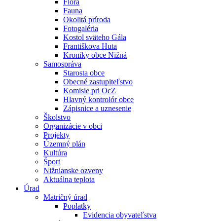
Flóra
Fauna
Okolitá príroda
Fotogaléria
Kostol sväteho Gála
Františkova Huta
Kroniky obce Nižná
Samospráva
Starosta obce
Obecné zastupiteľstvo
Komisie pri OcZ
Hlavný kontrolór obce
Zápisnice a uznesenie
Školstvo
Organizácie v obci
Projekty
Územný plán
Kultúra
Šport
Nižnianske ozveny
Aktuálna teplota
Úrad
Matričný úrad
Poplatky
Evidencia obyvateľstva