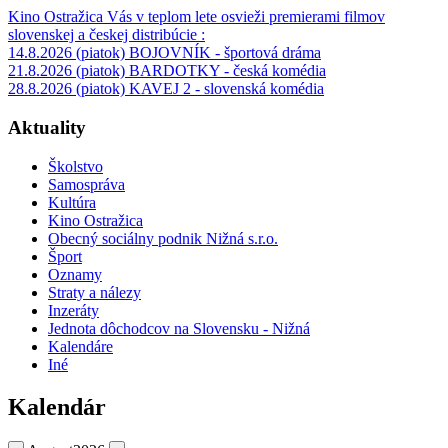
Kino Ostražica Vás v teplom lete osvieži premierami filmov
slovenskej a českej distribúcie :
14.8.2026 (piatok) BOJOVNÍK - športová dráma
21.8.2026 (piatok) BARDOTKY - česká komédia
28.8.2026 (piatok) KAVEJ 2 - slovenská komédia
Aktuality
Školstvo
Samospráva
Kultúra
Kino Ostražica
Obecný sociálny podnik Nižná s.r.o.
Šport
Oznamy
Straty a nálezy
Inzeráty
Jednota dôchodcov na Slovensku - Nižná
Kalendáre
Iné
Kalendár