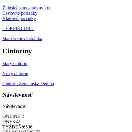
Žilinský samosprávny kraj
Cestovné poriadky
Vlakové poriadky
- ORFIKLUB -
Stará webová stránka
Cintoríny
Starý cintorín
Nový cintorín
Cintorín Zemianska Dedina
Návštevnosť
Návštevnosť:
ONLINE:
2
DNES:
41
TÝŽDEŇ:
6536