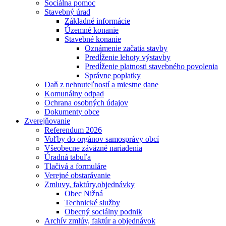
Sociálna pomoc
Stavebný úrad
Základné informácie
Územné konanie
Stavebné konanie
Oznámenie začatia stavby
Predĺženie lehoty výstavby
Predĺženie platnosti stavebného povolenia
Správne poplatky
Daň z nehnuteľností a miestne dane
Komunálny odpad
Ochrana osobných údajov
Dokumenty obce
Zverejňovanie
Referendum 2026
Voľby do orgánov samosprávy obcí
Všeobecne záväzné nariadenia
Úradná tabuľa
Tlačivá a formuláre
Verejné obstarávanie
Zmluvy, faktúry,objednávky
Obec Nižná
Technické služby
Obecný sociálny podnik
Archív zmlúv, faktúr a objednávok