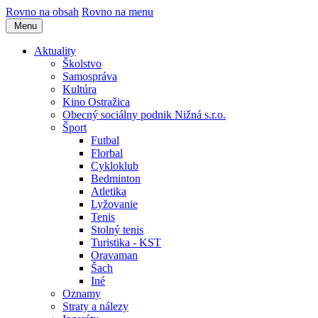
Rovno na obsah
Rovno na menu
Menu
Aktuality
Školstvo
Samospráva
Kultúra
Kino Ostražica
Obecný sociálny podnik Nižná s.r.o.
Šport
Futbal
Florbal
Cykloklub
Bedminton
Atletika
Lyžovanie
Tenis
Stolný tenis
Turistika - KST
Oravaman
Šach
Iné
Oznamy
Straty a nálezy