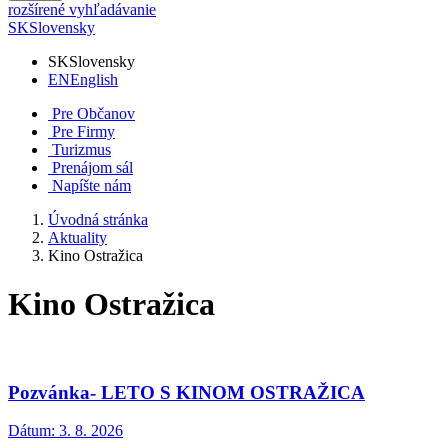
rozšírené vyhľadávanie
SK
Slovensky
SK
Slovensky
EN
English
Pre Občanov
Pre Firmy
Turizmus
Prenájom sál
Napíšte nám
Úvodná stránka
Aktuality
Kino Ostražica
Kino Ostražica
Pozvánka- LETO S KINOM OSTRAŽICA
Dátum:
3. 8. 2026