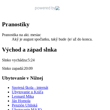
Pranostiky
Pranostika na akt. mesiac
Aký je august spočiatku, taký bude /je/ až do konca.
Východ a západ slnka
Slnko vychádza:
5:24
Slnko zapadá:
20:09
Ubytovanie v Nižnej
Spojená škola - internát
Ubytovanie u Kráľa
Leonard Mika
Ján Homola
Penzión Uhliská
Ubytovanie MAJO