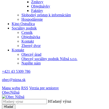
Zmluvy
Objednávky
Faktúry
Slobodný prístup k informáciám
Hospodárenie
Kino Ostražica
Sociálny podnik
Cenník
Objednávka
Kontakt
Zberný dvor
Kontakt
Obecný úrad
Obecný sociálny podnik Nižná s.r.o.
Napíšte nám
+421 43 5309 786
obec@nizna.sk
Mapa webu
RSS
Verzia pre seniorov
Obec
Nižná
Hľadaný výraz
Hľadať