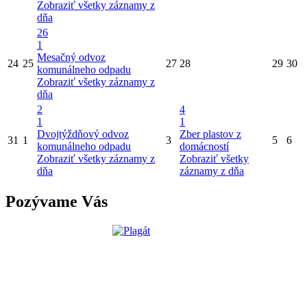
Zobraziť všetky záznamy z
dňa
26
1
Mesačný odvoz
24
25
27
28
29
30
komunálneho odpadu
Zobraziť všetky záznamy z
dňa
2
4
1
1
Dvojtýždňový odvoz
Zber plastov z
31
1
3
5
6
komunálneho odpadu
domácností
Zobraziť všetky záznamy z
Zobraziť všetky
dňa
záznamy z dňa
Pozývame Vás