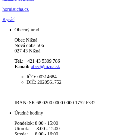
hornisucha.cz
Kysáč
Obecný úrad
Obec Nižná
Nová doba 506
027 43 Nižná
Tel.:
+421 43 5309 786
E-mail:
obec@nizna.sk
IČO: 00314684
DIČ: 2020561752
IBAN: SK 68 0200 0000 0000 1752 6332
Úradné hodiny
Pondelok: 8:00 - 15:00
Utorok: 8:00 - 15:00
Streda: 8:00 - 16:00